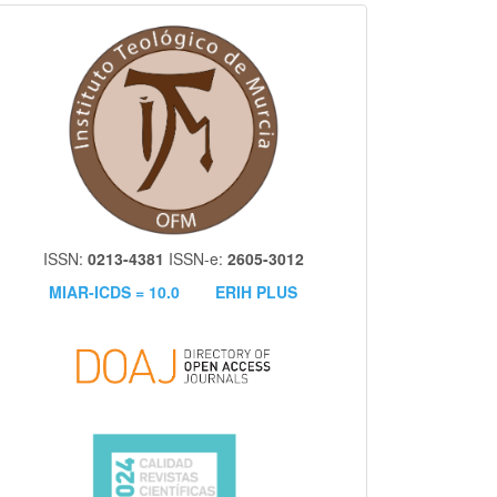
itm
ISSN:
0213-4381
ISSN-e:
2605-3012
MIAR-ICDS = 10.0
ERIH PLUS