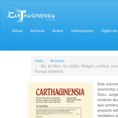
Navegación
principal
Contenido
principal
Barra
lateral
Actual
Archivos
Avisos
Indexaciones
Digital ar
Inicio
Archivos
Vol. 42 Núm. 82 (2026): Religión, política, ec
Europa moderna
Este volumen
económico co
Dios», surg
contexto don
que comienz
proyecto ed
verdadero pr