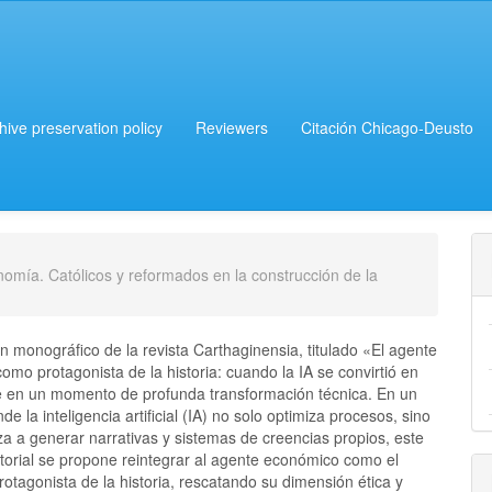
chive preservation policy
Reviewers
Citación Chicago-Deusto
onomía. Católicos y reformados en la construcción de la
 monográfico de la revista Carthaginensia, titulado «El agente
mo protagonista de la historia: cuando la IA se convirtió en
e en un momento de profunda transformación técnica. En un
de la inteligencia artificial (IA) no solo optimiza procesos, sino
a a generar narrativas y sistemas de creencias propios, este
itorial se propone reintegrar al agente económico como el
otagonista de la historia, rescatando su dimensión ética y