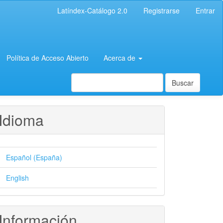
Latíndex-Catálogo 2.0
Registrarse
Entrar
Política de Acceso Abierto
Acerca de
Buscar
Idioma
Español (España)
English
Información