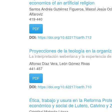
economics of an artificial religion
Santos Andrés Gutiérrez Figueroa, Maicol Jesús Och
Alfaroviz
419-440
PDF
DOI:
https://doi.org/10.62217/carth.712
Proyecciones de la teología en la organ
La interpretación weberiana y la experiencia d
Alfonso Díaz Vera, León Gómez Rivas
441-457
PDF
DOI:
https://doi.org/10.62217/carth.710
Ética, trabajo y usura en la Reforma Pro
económico y social de Lutero, Calvino y Z
Cristóbal Matarán López