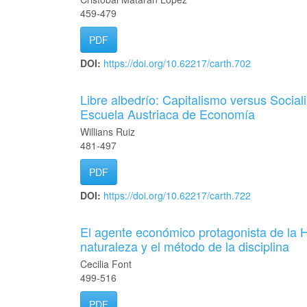
459-479
PDF
DOI:
https://doi.org/10.62217/carth.702
Libre albedrío: Capitalismo versus Social
Escuela Austriaca de Economía
Willians Ruiz
481-497
PDF
DOI:
https://doi.org/10.62217/carth.722
El agente económico protagonista de la H
naturaleza y el método de la disciplina
Cecilia Font
499-516
PDF