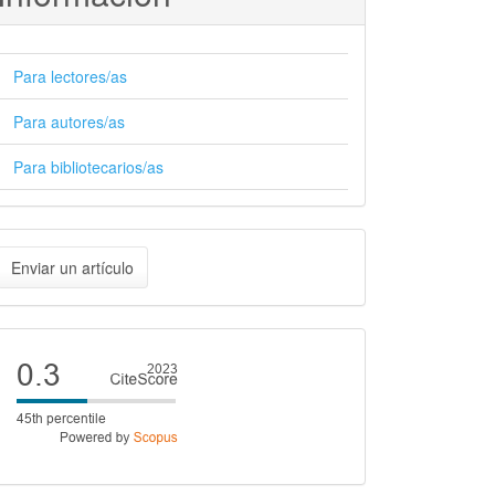
Para lectores/as
Para autores/as
Para bibliotecarios/as
nviar
Enviar un artículo
n
rtículo
Cite
score