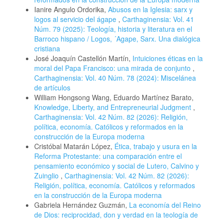
Ianire Angulo Ordorika,
Abusos en la Iglesia: sarx y
logos al servicio del ágape
,
Carthaginensia: Vol. 41
Núm. 79 (2025): Teología, historia y literatura en el
Barroco hispano / Logos, ´Agape, Sarx. Una dialógica
cristiana
José Joaquín Castellón Martín,
Intuiciones éticas en la
moral del Papa Francisco: una mirada de conjunto
,
Carthaginensia: Vol. 40 Núm. 78 (2024): Miscelánea
de artículos
William Hongsong Wang, Eduardo Martínez Barato,
Knowledge, Liberty, and Entrepreneurial Judgment
,
Carthaginensia: Vol. 42 Núm. 82 (2026): Religión,
política, economía. Católicos y reformados en la
construcción de la Europa moderna
Cristóbal Matarán López,
Ética, trabajo y usura en la
Reforma Protestante: una comparación entre el
pensamiento económico y social de Lutero, Calvino y
Zuinglio
,
Carthaginensia: Vol. 42 Núm. 82 (2026):
Religión, política, economía. Católicos y reformados
en la construcción de la Europa moderna
Gabriela Hernández Guzmán,
La economía del Reino
de Dios: reciprocidad, don y verdad en la teología de