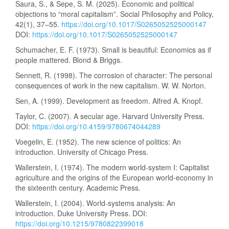
Saura, S., & Sepe, S. M. (2025). Economic and political
objections to “moral capitalism”. Social Philosophy and Policy,
42(1), 37–55.
https://doi.org/10.1017/S0265052525000147
DOI:
https://doi.org/10.1017/S0265052525000147
Schumacher, E. F. (1973). Small is beautiful: Economics as if
people mattered. Blond & Briggs.
Sennett, R. (1998). The corrosion of character: The personal
consequences of work in the new capitalism. W. W. Norton.
Sen, A. (1999). Development as freedom. Alfred A. Knopf.
Taylor, C. (2007). A secular age. Harvard University Press.
DOI:
https://doi.org/10.4159/9780674044289
Voegelin, E. (1952). The new science of politics: An
introduction. University of Chicago Press.
Wallerstein, I. (1974). The modern world-system I: Capitalist
agriculture and the origins of the European world-economy in
the sixteenth century. Academic Press.
Wallerstein, I. (2004). World-systems analysis: An
introduction. Duke University Press. DOI:
https://doi.org/10.1215/9780822399018