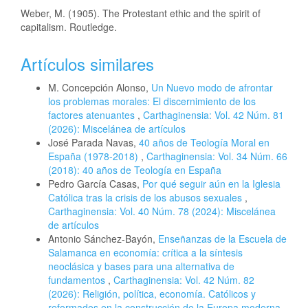
Weber, M. (1905). The Protestant ethic and the spirit of
capitalism. Routledge.
Artículos similares
M. Concepción Alonso,
Un Nuevo modo de afrontar
los problemas morales: El discernimiento de los
factores atenuantes
,
Carthaginensia: Vol. 42 Núm. 81
(2026): Miscelánea de artículos
José Parada Navas,
40 años de Teología Moral en
España (1978-2018)
,
Carthaginensia: Vol. 34 Núm. 66
(2018): 40 años de Teología en España
Pedro García Casas,
Por qué seguir aún en la Iglesia
Católica tras la crisis de los abusos sexuales
,
Carthaginensia: Vol. 40 Núm. 78 (2024): Miscelánea
de artículos
Antonio Sánchez-Bayón,
Enseñanzas de la Escuela de
Salamanca en economía: crítica a la síntesis
neoclásica y bases para una alternativa de
fundamentos
,
Carthaginensia: Vol. 42 Núm. 82
(2026): Religión, política, economía. Católicos y
reformados en la construcción de la Europa moderna