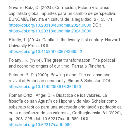
Navarro Ruiz, C. (2024). Corrupción, Estado y la clase
capitalista global: apuntes para un cambio de perspectiva.
EUNOMÍA. Revista en cultura de la legalidad, 27, 55–71.
https://doi.org/10.20318/eunomia.2024.9000
DOI:
https://doi.org/10.20318/eunomia.2024.9000
Piketty, T. (2014). Capital in the twenty-first century. Harvard
University Press. DOI:
https://doi.org/10.4159/9780674369542
Polanyi, K. (1944). The great transformation: The political
and economic origins of our time. Farrar & Rinehart.
Putnam, R. D. (2000). Bowling alone: The collapse and
revival of American community. Simon & Schuster. DOI:
https://doi.org/10.1145/358916.361990
Román Ortiz , Ángel D. « Didáctica de los valores. La
filosofía de san Agustín de Hipona y de Max Scheler como
substrato teórico para una adecuada orientación pedagógica
en la enseñanza de los valores»., Carthaginensia, 81 (2026),
pp. 203–225. doi: 10.62217/carth.580. DOI:
https://doi.org/10.62217/carth.580