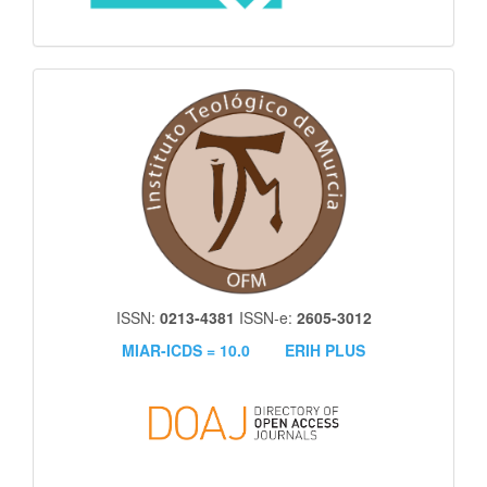
itm
ISSN:
0213-4381
ISSN-e:
2605-3012
MIAR-ICDS = 10.0
ERIH PLUS