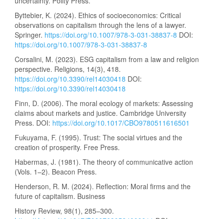
uncertainty. Polity Press.
Byttebier, K. (2024). Ethics of socioeconomics: Critical
observations on capitalism through the lens of a lawyer.
Springer.
https://doi.org/10.1007/978-3-031-38837-8
DOI:
https://doi.org/10.1007/978-3-031-38837-8
Corsalini, M. (2023). ESG capitalism from a law and religion
perspective. Religions, 14(3), 418.
https://doi.org/10.3390/rel14030418
DOI:
https://doi.org/10.3390/rel14030418
Finn, D. (2006). The moral ecology of markets: Assessing
claims about markets and justice. Cambridge University
Press. DOI:
https://doi.org/10.1017/CBO9780511616501
Fukuyama, F. (1995). Trust: The social virtues and the
creation of prosperity. Free Press.
Habermas, J. (1981). The theory of communicative action
(Vols. 1–2). Beacon Press.
Henderson, R. M. (2024). Reflection: Moral firms and the
future of capitalism. Business
History Review, 98(1), 285–300.