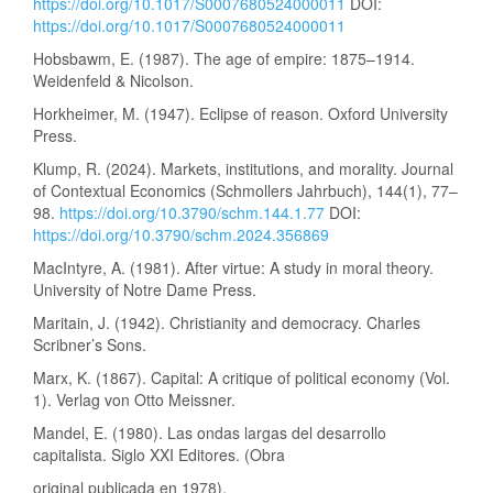
https://doi.org/10.1017/S0007680524000011
DOI:
https://doi.org/10.1017/S0007680524000011
Hobsbawm, E. (1987). The age of empire: 1875–1914.
Weidenfeld & Nicolson.
Horkheimer, M. (1947). Eclipse of reason. Oxford University
Press.
Klump, R. (2024). Markets, institutions, and morality. Journal
of Contextual Economics (Schmollers Jahrbuch), 144(1), 77–
98.
https://doi.org/10.3790/schm.144.1.77
DOI:
https://doi.org/10.3790/schm.2024.356869
MacIntyre, A. (1981). After virtue: A study in moral theory.
University of Notre Dame Press.
Maritain, J. (1942). Christianity and democracy. Charles
Scribner’s Sons.
Marx, K. (1867). Capital: A critique of political economy (Vol.
1). Verlag von Otto Meissner.
Mandel, E. (1980). Las ondas largas del desarrollo
capitalista. Siglo XXI Editores. (Obra
original publicada en 1978).