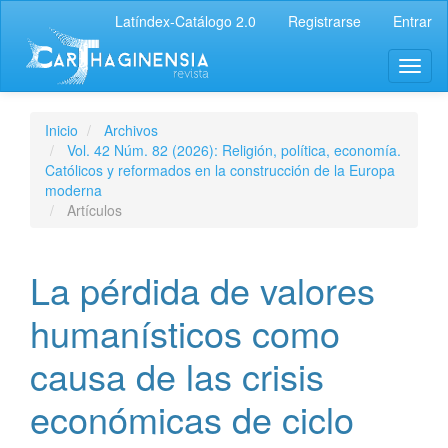
Latíndex-Catálogo 2.0
Registrarse
Entrar
Inicio
Archivos
Vol. 42 Núm. 82 (2026): Religión, política, economía.
Católicos y reformados en la construcción de la Europa
moderna
Artículos
La pérdida de valores
humanísticos como
causa de las crisis
económicas de ciclo