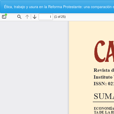
Volver
Ética, trabajo y usura en la Reforma Protestante: una comparación e
a
los
detalles
del
artículo