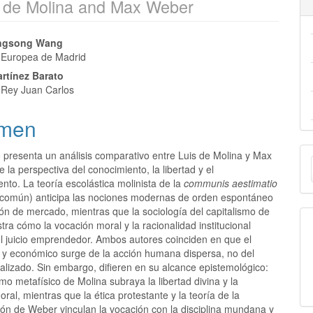
s de Molina and Max Weber
ongsong Wang
 Europea de Madrid
rtínez Barato
 Rey Juan Carlos
men
E
o presenta un análisis comparativo entre Luis de Molina y Max
la perspectiva del conocimiento, la libertad y el
u
to. La teoría escolástica molinista de la
communis aestimatio
 común) anticipa las nociones modernas de orden espontáneo
a
ón de mercado, mientras que la sociología del capitalismo de
a cómo la vocación moral y la racionalidad institucional
el juicio emprendedor. Ambos autores coinciden en que el
l y económico surge de la acción humana dispersa, no del
alizado. Sin embargo, difieren en su alcance epistemológico:
smo metafísico de Molina subraya la libertad divina y la
ral, mientras que la ética protestante y la teoría de la
ión de Weber vinculan la vocación con la disciplina mundana y