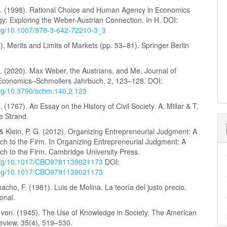
 J. (1998). Rational Choice and Human Agency in Economics
gy: Exploring the Weber-Austrian Connection. In H. DOI:
.org/10.1007/978-3-642-72210-3_3
), Merits and Limits of Markets (pp. 53–81). Springer Berlin
J. (2020). Max Weber, the Austrians, and Me. Journal of
Economics–Schmollers Jahrbuch, 2, 123–128. DOI:
.org/10.3790/schm.140.2.123
 (1767). An Essay on the History of Civil Society. A. Millar & T.
e Strand.
 & Klein, P. G. (2012). Organizing Entrepreneurial Judgment: A
h to the Firm. In Organizing Entrepreneurial Judgment: A
h to the Firm. Cambridge University Press.
.org/10.1017/CBO9781139021173
DOI:
.org/10.1017/CBO9781139021173
o, F. (1981). Luis de Molina. La teoría del justo precio.
onal.
. von. (1945). The Use of Knowledge in Society. The American
view, 35(4), 519–530.