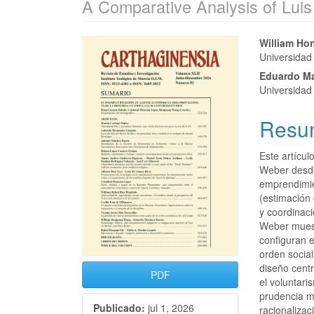
A Comparative Analysis of Lui
William H
Universidad
Eduardo Ma
Universidad
Resu
Este artícul
Weber desde 
emprendimien
(estimación
y coordinaci
Weber muestr
configuran 
orden socia
diseño centr
PDF
el voluntari
prudencia mo
Publicado:
jul 1, 2026
racionalizac