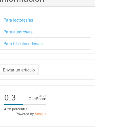
Para lectores/as
Para autores/as
Para bibliotecarios/as
nviar
Enviar un artículo
n
rtículo
Cite
score