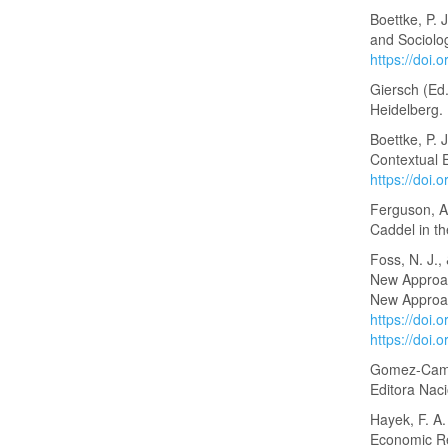
Boettke, P.
and Sociolo
https://doi
Giersch (Ed.
Heidelberg.
Boettke, P. 
Contextual 
https://doi
Ferguson, A.
Caddel in th
Foss, N. J.,
New Approac
New Approac
https://doi
https://doi
Gomez-Camach
Editora Naci
Hayek, F. A
Economic Re