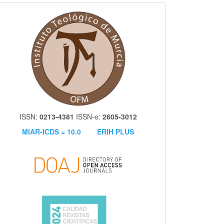
itm
ISSN:
0213-4381
ISSN-e:
2605-3012
MIAR-ICDS = 10.0
ERIH PLUS