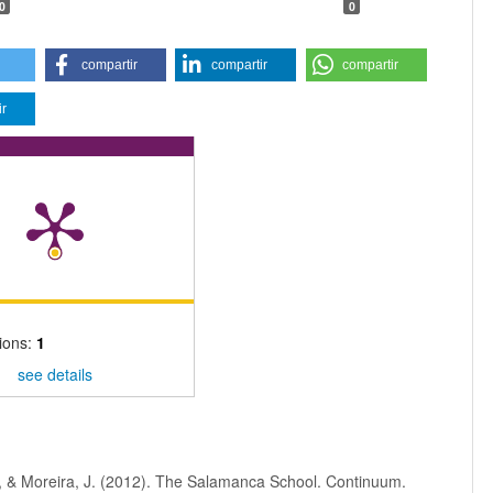
0
0
compartir
compartir
compartir
ir
ions:
1
see details
, & Moreira, J. (2012). The Salamanca School. Continuum.