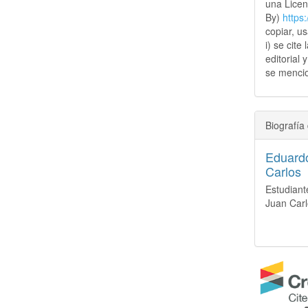
una Lice
By)
https
copiar, u
i) se cite
editorial 
se mencio
Biografía 
Eduard
Carlos
Estudiant
Juan Carl