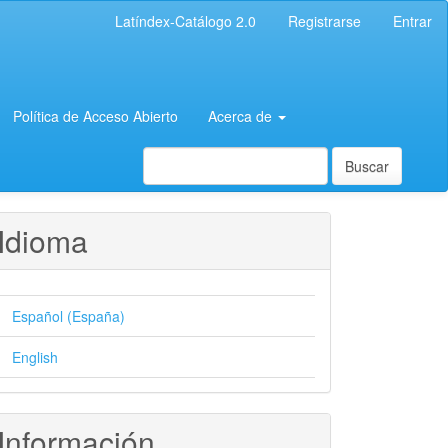
Latíndex-Catálogo 2.0
Registrarse
Entrar
Política de Acceso Abierto
Acerca de
Buscar
Idioma
Español (España)
English
Información