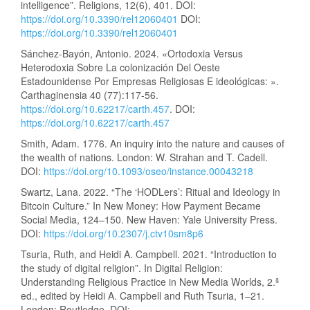
intelligence”. Religions, 12(6), 401. DOI:
https://doi.org/10.3390/rel12060401
DOI:
https://doi.org/10.3390/rel12060401
Sánchez-Bayón, Antonio. 2024. «Ortodoxia Versus
Heterodoxia Sobre La colonización Del Oeste
Estadounidense Por Empresas Religiosas E ideológicas: ».
Carthaginensia 40 (77):117-56.
https://doi.org/10.62217/carth.457
. DOI:
https://doi.org/10.62217/carth.457
Smith, Adam. 1776. An inquiry into the nature and causes of
the wealth of nations. London: W. Strahan and T. Cadell.
DOI:
https://doi.org/10.1093/oseo/instance.00043218
Swartz, Lana. 2022. “The ‘HODLers’: Ritual and Ideology in
Bitcoin Culture.” In New Money: How Payment Became
Social Media, 124–150. New Haven: Yale University Press.
DOI:
https://doi.org/10.2307/j.ctv10sm8p6
Tsuria, Ruth, and Heidi A. Campbell. 2021. “Introduction to
the study of digital religion”. In Digital Religion:
Understanding Religious Practice in New Media Worlds, 2.ª
ed., edited by Heidi A. Campbell and Ruth Tsuria, 1–21.
London: Routledge. DOI: