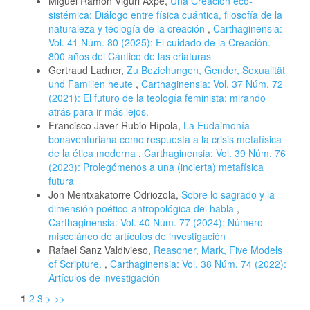
Miguel Ramón Viguri Axpe,
Una Creación eco-
sistémica: Diálogo entre física cuántica, filosofía de la
naturaleza y teología de la creación
,
Carthaginensia:
Vol. 41 Núm. 80 (2025): El cuidado de la Creación.
800 años del Cántico de las criaturas
Gertraud Ladner,
Zu Beziehungen, Gender, Sexualität
und Familien heute
,
Carthaginensia: Vol. 37 Núm. 72
(2021): El futuro de la teología feminista: mirando
atrás para ir más lejos.
Francisco Javer Rubio Hípola,
La Eudaimonía
bonaventuriana como respuesta a la crisis metafísica
de la ética moderna
,
Carthaginensia: Vol. 39 Núm. 76
(2023): Prolegómenos a una (incierta) metafísica
futura
Jon Mentxakatorre Odriozola,
Sobre lo sagrado y la
dimensión poético-antropológica del habla
,
Carthaginensia: Vol. 40 Núm. 77 (2024): Número
misceláneo de artículos de investigación
Rafael Sanz Valdivieso,
Reasoner, Mark, Five Models
of Scripture.
,
Carthaginensia: Vol. 38 Núm. 74 (2022):
Artículos de investigación
1
2
3
>
>>