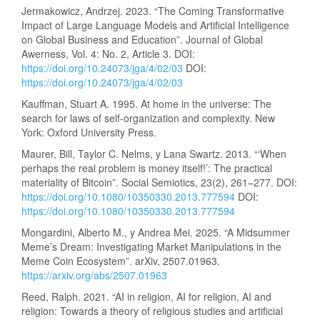
Jermakowicz, Andrzej. 2023. “The Coming Transformative
Impact of Large Language Models and Artificial Intelligence
on Global Business and Education”. Journal of Global
Awerness, Vol. 4: No. 2, Article 3. DOI:
https://doi.org/10.24073/jga/4/02/03
DOI:
https://doi.org/10.24073/jga/4/02/03
Kauffman, Stuart A. 1995. At home in the universe: The
search for laws of self-organization and complexity. New
York: Oxford University Press.
Maurer, Bill, Taylor C. Nelms, y Lana Swartz. 2013. “‘When
perhaps the real problem is money itself!’: The practical
materiality of Bitcoin”. Social Semiotics, 23(2), 261–277. DOI:
https://doi.org/10.1080/10350330.2013.777594
DOI:
https://doi.org/10.1080/10350330.2013.777594
Mongardini, Alberto M., y Andrea Mei. 2025. “A Midsummer
Meme’s Dream: Investigating Market Manipulations in the
Meme Coin Ecosystem”. arXiv, 2507.01963.
https://arxiv.org/abs/2507.01963
Reed, Ralph. 2021. “AI in religion, AI for religion, AI and
religion: Towards a theory of religious studies and artificial