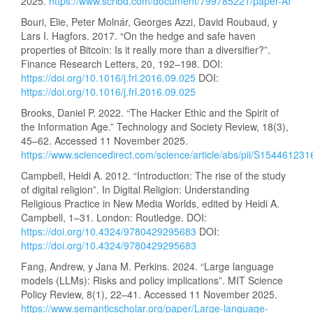
2025.
https://www.scribd.com/document/799785221/paper-AI
Bouri, Elie, Peter Molnár, Georges Azzi, David Roubaud, y
Lars I. Hagfors. 2017. “On the hedge and safe haven
properties of Bitcoin: Is it really more than a diversifier?”.
Finance Research Letters, 20, 192–198. DOI:
https://doi.org/10.1016/j.frl.2016.09.025
DOI:
https://doi.org/10.1016/j.frl.2016.09.025
Brooks, Daniel P. 2022. “The Hacker Ethic and the Spirit of
the Information Age.” Technology and Society Review, 18(3),
45–62. Accessed 11 November 2025.
https://www.sciencedirect.com/science/article/abs/pii/S15446123
Campbell, Heidi A. 2012. “Introduction: The rise of the study
of digital religion”. In Digital Religion: Understanding
Religious Practice in New Media Worlds, edited by Heidi A.
Campbell, 1–31. London: Routledge. DOI:
https://doi.org/10.4324/9780429295683
DOI:
https://doi.org/10.4324/9780429295683
Fang, Andrew, y Jana M. Perkins. 2024. “Large language
models (LLMs): Risks and policy implications”. MIT Science
Policy Review, 8(1), 22–41. Accessed 11 November 2025.
https://www.semanticscholar.org/paper/Large-language-