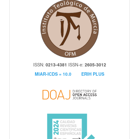
itm
ISSN:
0213-4381
ISSN-e:
2605-3012
MIAR-ICDS = 10.0
ERIH PLUS