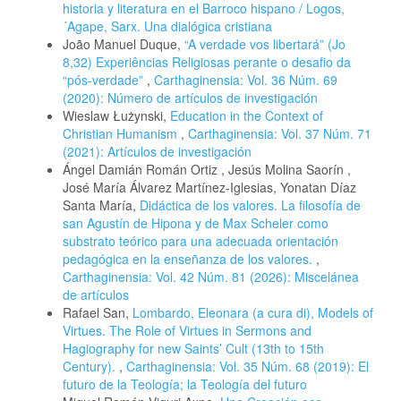
historia y literatura en el Barroco hispano / Logos,
´Agape, Sarx. Una dialógica cristiana
João Manuel Duque,
“A verdade vos libertará” (Jo
8,32) Experiências Religiosas perante o desafio da
“pós-verdade”
,
Carthaginensia: Vol. 36 Núm. 69
(2020): Número de artículos de investigación
Wieslaw Łużynski,
Education in the Context of
Christian Humanism
,
Carthaginensia: Vol. 37 Núm. 71
(2021): Artículos de investigación
Ángel Damián Román Ortiz , Jesús Molina Saorín ,
José María Álvarez Martínez-Iglesias, Yonatan Díaz
Santa María,
Didáctica de los valores. La filosofía de
san Agustín de Hipona y de Max Scheler como
substrato teórico para una adecuada orientación
pedagógica en la enseñanza de los valores.
,
Carthaginensia: Vol. 42 Núm. 81 (2026): Miscelánea
de artículos
Rafael San,
Lombardo, Eleonara (a cura di), Models of
Virtues. The Role of Virtues in Sermons and
Hagiography for new Saints’ Cult (13th to 15th
Century).
,
Carthaginensia: Vol. 35 Núm. 68 (2019): El
futuro de la Teología; la Teología del futuro