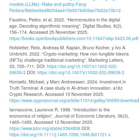
models-(LLMs):-Risks-and-policy-Fang-
Perkins/fb6dee9a48bf34ae415e0076409ae7fa02a70b12
Faustino, Pedro, et al. 2022. “Hermeneutics in the digital
age: Decoding algorithmic meaning”. Digital Studies, 9(2),
156–174. Accessed 25 November 2025.
https://books.openbookpublishers.com/10.11647/obp.0423.06.pdf
Hofstetter, Reto, Andreas M. Kaplan, Bruno Kocher, y Ivo A.
Umbricht. 2022. “Crypto-marketing: How non-fungible tokens
(NFTs) challenge traditional marketing”. Marketing Letters,
33, 705–711. DOI:
https://doi.org/10.1007/s11002-022-
09639-2
DOI:
https://doi.org/10.1007/s11002-022-09639-2
Horowitz, Michael, y Marc Andreessen. 2024. Investment in
Truth Terminal: A case study in AI-driven innovation. a16z
Crypto Research. Accessed 15 November 2025.
https://www.zygonjournal.org/article/11014/galley/30695/download
Iannaccone, Laurence R. 1998. “Introduction to the
economics of religion”. Journal of Economic Literature, 36(3),
1465–1495. Accessed 12 November 2025.
https://www.jstor.org/stable/2564806
DOI:
https://doi.org/10.1111/j.1465-7295.1998.tb01721.x