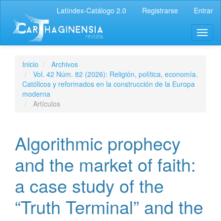
Latíndex-Catálogo 2.0
Registrarse
Entrar
Inicio
Archivos
Vol. 42 Núm. 82 (2026): Religión, política, economía.
Católicos y reformados en la construcción de la Europa
moderna
Artículos
Algorithmic prophecy
and the market of faith:
a case study of the
“Truth Terminal” and the