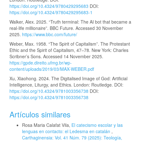
https://doi.org/10.4324/9780429295683
DOI:
https://doi.org/10.4324/9780429295683-1
Walker, Alex. 2025. “Truth terminal: The AI bot that became a
real-life millionaire”. BBC Future. Accessed 30 November
2025.
https://www.bbc.com/future/
Weber, Max. 1958. “The Spirit of Capitalism”. The Protestant
Ethic and the Spirit of Capitalism, 47–78. New York: Charles
Scribner’s Sons. Accessed 14 November 2025.
https://gpde.direito.ufmg.br/wp-
content/uploads/2019/03/MAX-WEBER.pdf
Xu, Xiaohong. 2024. The Digitalised Image of God: Artificial
Intelligence, Liturgy, and Ethics. London: Routledge. DOI:
https://doi.org/10.4324/9781003356738
DOI:
https://doi.org/10.4324/9781003356738
Artículos similares
Rosa Maria Calafat Vila,
El catecismo escolar y las
lenguas en contacto: el Ledesma en catalán
,
Carthaginensia: Vol. 41 Núm. 79 (2025): Teología,