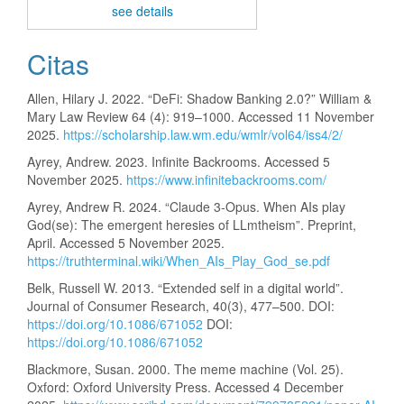
see details
Citas
Allen, Hilary J. 2022. “DeFi: Shadow Banking 2.0?” William &
Mary Law Review 64 (4): 919–1000. Accessed 11 November
2025.
https://scholarship.law.wm.edu/wmlr/vol64/iss4/2/
Ayrey, Andrew. 2023. Infinite Backrooms. Accessed 5
November 2025.
https://www.infinitebackrooms.com/
Ayrey, Andrew R. 2024. “Claude 3-Opus. When AIs play
God(se): The emergent heresies of LLmtheism”. Preprint,
April. Accessed 5 November 2025.
https://truthterminal.wiki/When_AIs_Play_God_se.pdf
Belk, Russell W. 2013. “Extended self in a digital world”.
Journal of Consumer Research, 40(3), 477–500. DOI:
https://doi.org/10.1086/671052
DOI:
https://doi.org/10.1086/671052
Blackmore, Susan. 2000. The meme machine (Vol. 25).
Oxford: Oxford University Press. Accessed 4 December