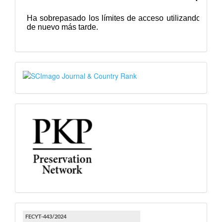
SJR
PKP
FECYT