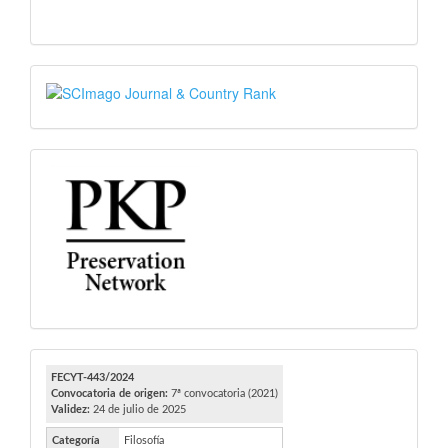
SJR
PKP
FECYT