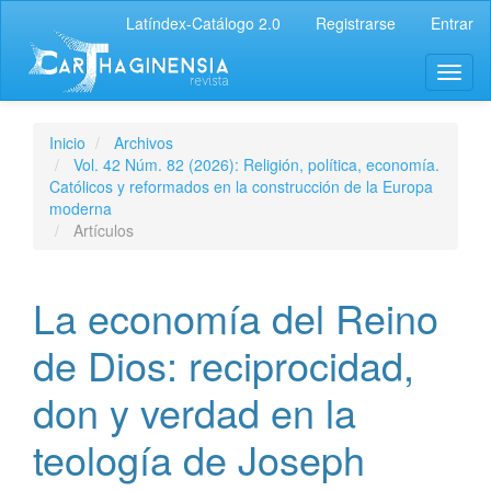
Latíndex-Catálogo 2.0
Registrarse
Entrar
Inicio
Archivos
Vol. 42 Núm. 82 (2026): Religión, política, economía.
Católicos y reformados en la construcción de la Europa
moderna
Artículos
La economía del Reino
de Dios: reciprocidad,
don y verdad en la
teología de Joseph