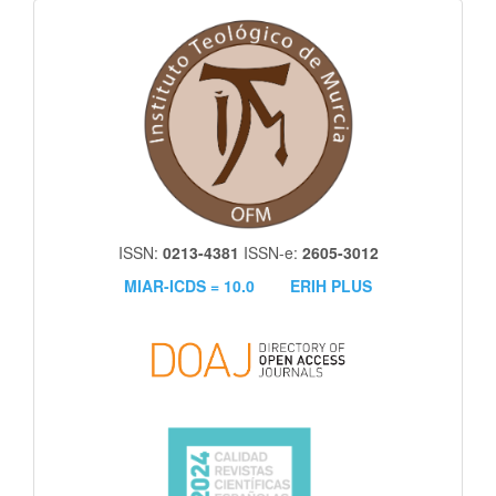
itm
ISSN:
0213-4381
ISSN-e:
2605-3012
MIAR-ICDS = 10.0
ERIH PLUS