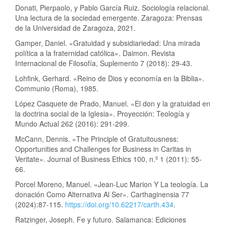
Donati, Pierpaolo, y Pablo García Ruiz. Sociología relacional.
Una lectura de la sociedad emergente. Zaragoza: Prensas
de la Universidad de Zaragoza, 2021.
Gamper, Daniel. «Gratuidad y subsidiariedad: Una mirada
política a la fraternidad católica». Daimon. Revista
Internacional de Filosofía, Suplemento 7 (2018): 29-43.
Lohfink, Gerhard. «Reino de Dios y economía en la Biblia».
Communio (Roma), 1985.
López Casquete de Prado, Manuel. «El don y la gratuidad en
la doctrina social de la Iglesia». Proyección: Teología y
Mundo Actual 262 (2016): 291-299.
McCann, Dennis. «The Principle of Gratuitousness:
Opportunities and Challenges for Business in Caritas in
Veritate». Journal of Business Ethics 100, n.º 1 (2011): 55-
66.
Porcel Moreno, Manuel. «Jean-Luc Marion Y La teología. La
donación Como Alternativa Al Ser». Carthaginensia 77
(2024):87-115.
https://doi.org/10.62217/carth.434
.
Ratzinger, Joseph. Fe y futuro. Salamanca: Ediciones