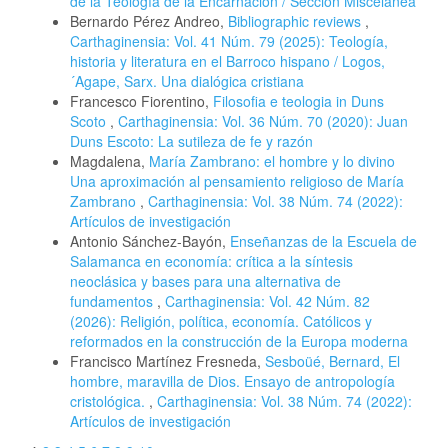
de la Teología de la Encarnación / Sección Miscelánea
Bernardo Pérez Andreo,
Bibliographic reviews
,
Carthaginensia: Vol. 41 Núm. 79 (2025): Teología,
historia y literatura en el Barroco hispano / Logos,
´Agape, Sarx. Una dialógica cristiana
Francesco Fiorentino,
Filosofia e teologia in Duns
Scoto
,
Carthaginensia: Vol. 36 Núm. 70 (2020): Juan
Duns Escoto: La sutileza de fe y razón
Magdalena,
María Zambrano: el hombre y lo divino
Una aproximación al pensamiento religioso de María
Zambrano
,
Carthaginensia: Vol. 38 Núm. 74 (2022):
Artículos de investigación
Antonio Sánchez-Bayón,
Enseñanzas de la Escuela de
Salamanca en economía: crítica a la síntesis
neoclásica y bases para una alternativa de
fundamentos
,
Carthaginensia: Vol. 42 Núm. 82
(2026): Religión, política, economía. Católicos y
reformados en la construcción de la Europa moderna
Francisco Martínez Fresneda,
Sesboüé, Bernard, El
hombre, maravilla de Dios. Ensayo de antropología
cristológica.
,
Carthaginensia: Vol. 38 Núm. 74 (2022):
Artículos de investigación