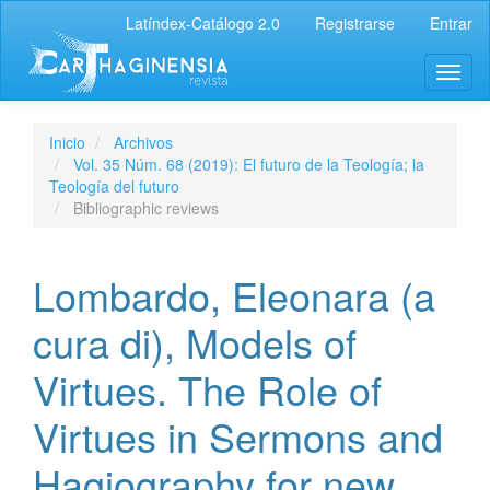
Latíndex-Catálogo 2.0
Registrarse
Entrar
Inicio
Archivos
Vol. 35 Núm. 68 (2019): El futuro de la Teología; la
Teología del futuro
Bibliographic reviews
Lombardo, Eleonara (a
cura di), Models of
Virtues. The Role of
Virtues in Sermons and
Hagiography for new