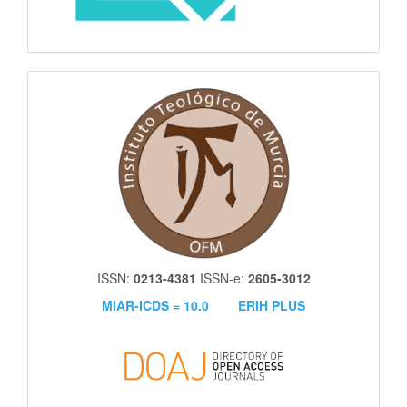
itm
ISSN:
0213-4381
ISSN-e:
2605-3012
MIAR-ICDS = 10.0
ERIH PLUS