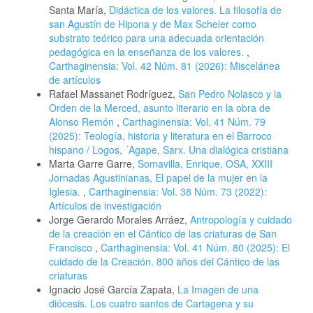
Santa María,
Didáctica de los valores. La filosofía de
san Agustín de Hipona y de Max Scheler como
substrato teórico para una adecuada orientación
pedagógica en la enseñanza de los valores.
,
Carthaginensia: Vol. 42 Núm. 81 (2026): Miscelánea
de artículos
Rafael Massanet Rodríguez,
San Pedro Nolasco y la
Orden de la Merced, asunto literario en la obra de
Alonso Remón
,
Carthaginensia: Vol. 41 Núm. 79
(2025): Teología, historia y literatura en el Barroco
hispano / Logos, ´Agape, Sarx. Una dialógica cristiana
Marta Garre Garre,
Somavilla, Enrique, OSA, XXIII
Jornadas Agustinianas, El papel de la mujer en la
Iglesia.
,
Carthaginensia: Vol. 38 Núm. 73 (2022):
Artículos de investigación
Jorge Gerardo Morales Arráez,
Antropología y cuidado
de la creación en el Cántico de las criaturas de San
Francisco
,
Carthaginensia: Vol. 41 Núm. 80 (2025): El
cuidado de la Creación. 800 años del Cántico de las
criaturas
Ignacio José García Zapata,
La Imagen de una
diócesis. Los cuatro santos de Cartagena y su