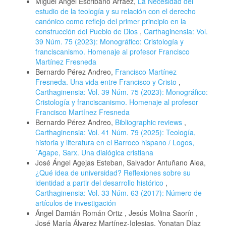
Miguel Angel Escribano Arráez,
La Necesidad del
estudio de la teología y su relación con el derecho
canónico como reflejo del primer principio en la
construcción del Pueblo de Dios
,
Carthaginensia: Vol.
39 Núm. 75 (2023): Monográfico: Cristología y
franciscanismo. Homenaje al profesor Francisco
Martínez Fresneda
Bernardo Pérez Andreo,
Francisco Martínez
Fresneda. Una vida entre Francisco y Cristo
,
Carthaginensia: Vol. 39 Núm. 75 (2023): Monográfico:
Cristología y franciscanismo. Homenaje al profesor
Francisco Martínez Fresneda
Bernardo Pérez Andreo,
Bibliographic reviews
,
Carthaginensia: Vol. 41 Núm. 79 (2025): Teología,
historia y literatura en el Barroco hispano / Logos,
´Agape, Sarx. Una dialógica cristiana
José Ángel Agejas Esteban, Salvador Antuñano Alea,
¿Qué idea de universidad? Reflexiones sobre su
identidad a partir del desarrollo histórico
,
Carthaginensia: Vol. 33 Núm. 63 (2017): Número de
artículos de investigación
Ángel Damián Román Ortiz , Jesús Molina Saorín ,
José María Álvarez Martínez-Iglesias, Yonatan Díaz