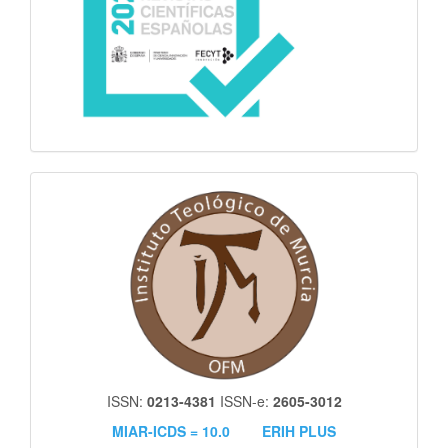
itm
ISSN:
0213-4381
ISSN-e:
2605-3012
MIAR-ICDS = 10.0
ERIH PLUS