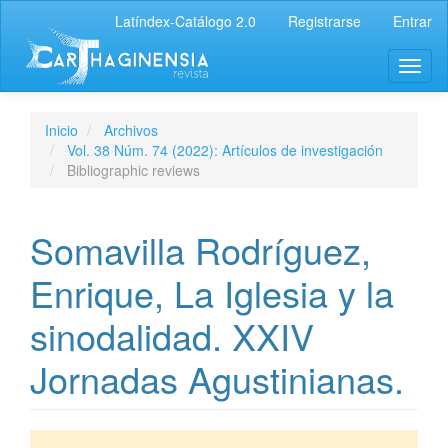
Latíndex-Catálogo 2.0
Registrarse
Entrar
Inicio
Archivos
Vol. 38 Núm. 74 (2022): Artículos de investigación
Bibliographic reviews
Somavilla Rodríguez,
Enrique, La Iglesia y la
sinodalidad. XXIV
Jornadas Agustinianas.