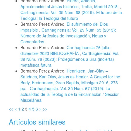
Bernardo Pérez Andreo,
Piñero, Antonio,
Aproximación al Jesús histórico, Trotta, Madrid 2018.
,
Carthaginensia: Vol. 35 Núm. 68 (2019): El futuro de la
Teología; la Teología del futuro
Bernardo Pérez Andreo,
El sufrimiento del Dios
impasible
,
Carthaginensia: Vol. 29 Núm. 55 (2013):
Número de Artículos de Investigación, Notas y
Comentarios
Bernardo Pérez Andreo,
Carthaginensia 76 julio-
diciembre 2023 BIBLIOGRAFÍA
,
Carthaginensia: Vol.
39 Núm. 76 (2023): Prolegómenos a una (incierta)
metafísica futura
Bernardo Pérez Andreo,
Henriksen, Jan-Olav –
Sandnes, Karl Olav, Jesus as Healer. A Gospel for the
Body, Eedermans, Gran Rapids, Michigan 2016, 273
pp.
,
Carthaginensia: Vol. 35 Núm. 67 (2019): La
actualidad de la Teología de la Encarnación / Sección
Miscelánea
<<
<
1
2
3
4
5
6
>
>>
Artículos similares