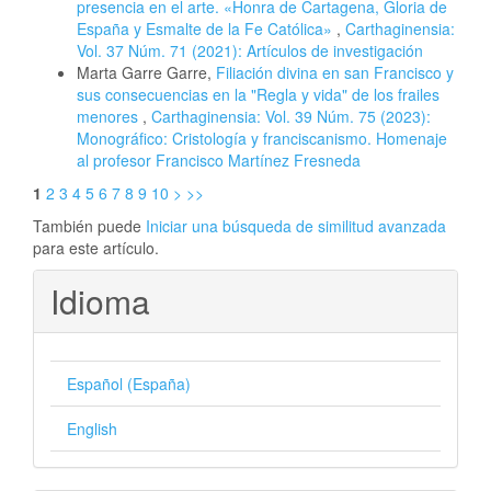
presencia en el arte. «Honra de Cartagena, Gloria de
España y Esmalte de la Fe Católica»
,
Carthaginensia:
Vol. 37 Núm. 71 (2021): Artículos de investigación
Marta Garre Garre,
Filiación divina en san Francisco y
sus consecuencias en la "Regla y vida" de los frailes
menores
,
Carthaginensia: Vol. 39 Núm. 75 (2023):
Monográfico: Cristología y franciscanismo. Homenaje
al profesor Francisco Martínez Fresneda
1
2
3
4
5
6
7
8
9
10
>
>>
También puede
Iniciar una búsqueda de similitud avanzada
para este artículo.
Idioma
Español (España)
English