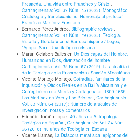
Fresneda. Una vida entre Francisco y Cristo
,
Carthaginensia: Vol. 39 Núm. 75 (2023): Monográfico:
Cristología y franciscanismo. Homenaje al profesor
Francisco Martínez Fresneda
Bernardo Pérez Andreo,
Bibliographic reviews
,
Carthaginensia: Vol. 41 Núm. 79 (2025): Teología,
historia y literatura en el Barroco hispano / Logos,
´Agape, Sarx. Una dialógica cristiana
Martín Gelabert Ballester,
Un Dios capaz del Hombre.
Humanidad en Dios, divinización del hombre
,
Carthaginensia: Vol. 35 Núm. 67 (2019): La actualidad
de la Teología de la Encarnación / Sección Miscelánea
Vicente Montojo Montojo,
Cofradías, familiares de la
Inquisición y Oficios Reales en la Bailía Alicantina y el
Corregimiento de Murcia y Cartagena en 1600-1665:
Los Martínez de Vera y Los Briones
,
Carthaginensia:
Vol. 33 Núm. 64 (2017): Número de artículos de
investigación, notas y comentarios .
Eduardo Toraño López,
40 años de Antropología
Teológica en España
,
Carthaginensia: Vol. 34 Núm.
66 (2018): 40 años de Teología en España
Vicente Llamas,
La Diáspora metafísica: epígonos del