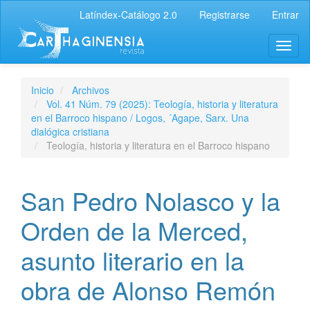
Latíndex-Catálogo 2.0
Registrarse
Entrar
Inicio
Archivos
Vol. 41 Núm. 79 (2025): Teología, historia y literatura
en el Barroco hispano / Logos, ´Agape, Sarx. Una
dialógica cristiana
Teología, historia y literatura en el Barroco hispano
San Pedro Nolasco y la
Orden de la Merced,
asunto literario en la
obra de Alonso Remón