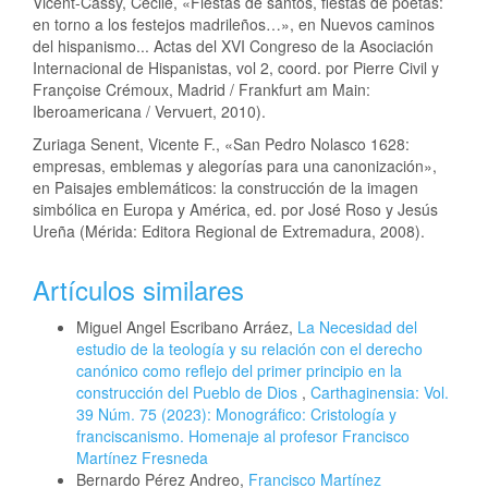
Vicent-Cassy, Cécile, «Fiestas de santos, fiestas de poetas:
en torno a los festejos madrileños…», en Nuevos caminos
del hispanismo... Actas del XVI Congreso de la Asociación
Internacional de Hispanistas, vol 2, coord. por Pierre Civil y
Françoise Crémoux, Madrid / Frankfurt am Main:
Iberoamericana / Vervuert, 2010).
Zuriaga Senent, Vicente F., «San Pedro Nolasco 1628:
empresas, emblemas y alegorías para una canonización»,
en Paisajes emblemáticos: la construcción de la imagen
simbólica en Europa y América, ed. por José Roso y Jesús
Ureña (Mérida: Editora Regional de Extremadura, 2008).
Artículos similares
Miguel Angel Escribano Arráez,
La Necesidad del
estudio de la teología y su relación con el derecho
canónico como reflejo del primer principio en la
construcción del Pueblo de Dios
,
Carthaginensia: Vol.
39 Núm. 75 (2023): Monográfico: Cristología y
franciscanismo. Homenaje al profesor Francisco
Martínez Fresneda
Bernardo Pérez Andreo,
Francisco Martínez