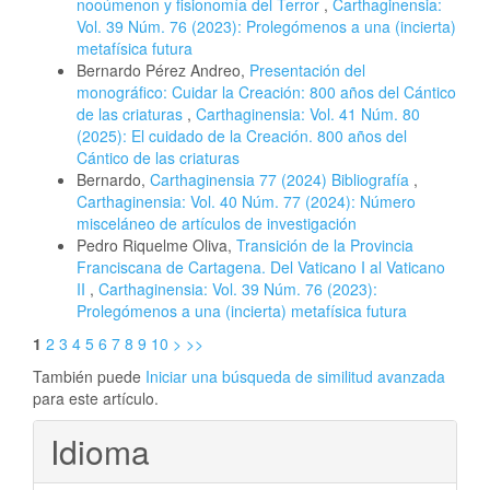
nooúmenon y fisionomía del Terror
,
Carthaginensia:
Vol. 39 Núm. 76 (2023): Prolegómenos a una (incierta)
metafísica futura
Bernardo Pérez Andreo,
Presentación del
monográfico: Cuidar la Creación: 800 años del Cántico
de las criaturas
,
Carthaginensia: Vol. 41 Núm. 80
(2025): El cuidado de la Creación. 800 años del
Cántico de las criaturas
Bernardo,
Carthaginensia 77 (2024) Bibliografía
,
Carthaginensia: Vol. 40 Núm. 77 (2024): Número
misceláneo de artículos de investigación
Pedro Riquelme Oliva,
Transición de la Provincia
Franciscana de Cartagena. Del Vaticano I al Vaticano
II
,
Carthaginensia: Vol. 39 Núm. 76 (2023):
Prolegómenos a una (incierta) metafísica futura
1
2
3
4
5
6
7
8
9
10
>
>>
También puede
Iniciar una búsqueda de similitud avanzada
para este artículo.
Idioma