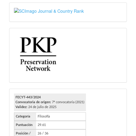
SJR
PKP
FECYT