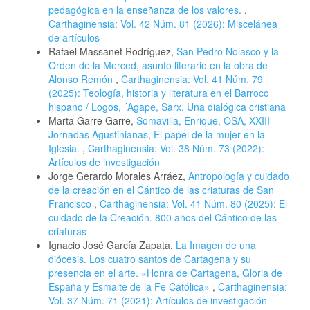
pedagógica en la enseñanza de los valores.
,
Carthaginensia: Vol. 42 Núm. 81 (2026): Miscelánea
de artículos
Rafael Massanet Rodríguez,
San Pedro Nolasco y la
Orden de la Merced, asunto literario en la obra de
Alonso Remón
,
Carthaginensia: Vol. 41 Núm. 79
(2025): Teología, historia y literatura en el Barroco
hispano / Logos, ´Agape, Sarx. Una dialógica cristiana
Marta Garre Garre,
Somavilla, Enrique, OSA, XXIII
Jornadas Agustinianas, El papel de la mujer en la
Iglesia.
,
Carthaginensia: Vol. 38 Núm. 73 (2022):
Artículos de investigación
Jorge Gerardo Morales Arráez,
Antropología y cuidado
de la creación en el Cántico de las criaturas de San
Francisco
,
Carthaginensia: Vol. 41 Núm. 80 (2025): El
cuidado de la Creación. 800 años del Cántico de las
criaturas
Ignacio José García Zapata,
La Imagen de una
diócesis. Los cuatro santos de Cartagena y su
presencia en el arte. «Honra de Cartagena, Gloria de
España y Esmalte de la Fe Católica»
,
Carthaginensia:
Vol. 37 Núm. 71 (2021): Artículos de investigación