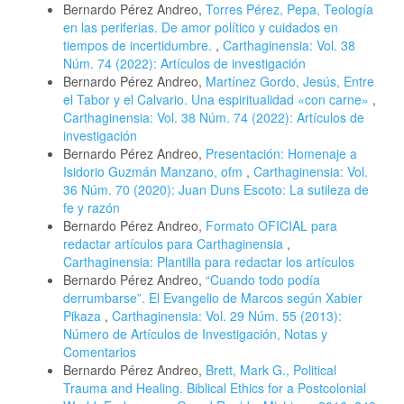
Bernardo Pérez Andreo,
Torres Pérez, Pepa, Teología
en las periferias. De amor político y cuidados en
tiempos de incertidumbre.
,
Carthaginensia: Vol. 38
Núm. 74 (2022): Artículos de investigación
Bernardo Pérez Andreo,
Martínez Gordo, Jesús, Entre
el Tabor y el Calvario. Una espiritualidad «con carne»
,
Carthaginensia: Vol. 38 Núm. 74 (2022): Artículos de
investigación
Bernardo Pérez Andreo,
Presentación: Homenaje a
Isidorio Guzmán Manzano, ofm
,
Carthaginensia: Vol.
36 Núm. 70 (2020): Juan Duns Escoto: La sutileza de
fe y razón
Bernardo Pérez Andreo,
Formato OFICIAL para
redactar artículos para Carthaginensia
,
Carthaginensia: Plantilla para redactar los artículos
Bernardo Pérez Andreo,
“Cuando todo podía
derrumbarse”. El Evangelio de Marcos según Xabier
Pikaza
,
Carthaginensia: Vol. 29 Núm. 55 (2013):
Número de Artículos de Investigación, Notas y
Comentarios
Bernardo Pérez Andreo,
Brett, Mark G., Political
Trauma and Healing. Biblical Ethics for a Postcolonial