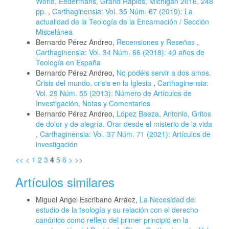
World, Eedermans, Grand Rapids, Michigan 2016, 248
pp.
,
Carthaginensia: Vol. 35 Núm. 67 (2019): La
actualidad de la Teología de la Encarnación / Sección
Miscelánea
Bernardo Pérez Andreo,
Recensiones y Reseñas
,
Carthaginensia: Vol. 34 Núm. 66 (2018): 40 años de
Teología en España
Bernardo Pérez Andreo,
No podéis servir a dos amos.
Crisis del mundo, crisis en la Iglesia
,
Carthaginensia:
Vol. 29 Núm. 55 (2013): Número de Artículos de
Investigación, Notas y Comentarios
Bernardo Pérez Andreo,
López Baeza, Antonio, Gritos
de dolor y de alegría. Orar desde el misterio de la vida
,
Carthaginensia: Vol. 37 Núm. 71 (2021): Artículos de
investigación
<<
<
1
2
3
4
5
6
>
>>
Artículos similares
Miguel Angel Escribano Arráez,
La Necesidad del
estudio de la teología y su relación con el derecho
canónico como reflejo del primer principio en la