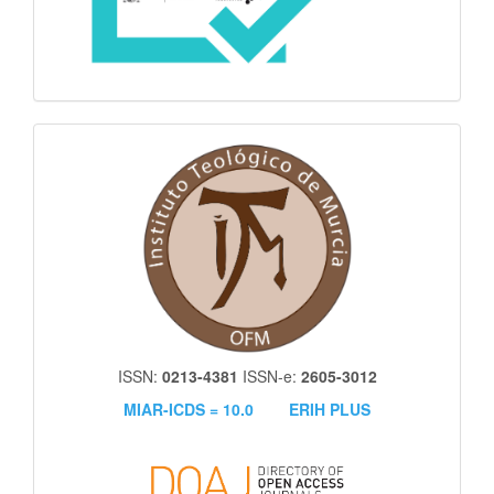
itm
ISSN:
0213-4381
ISSN-e:
2605-3012
MIAR-ICDS = 10.0
ERIH PLUS