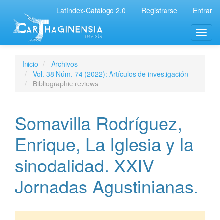
Latíndex-Catálogo 2.0
Registrarse
Entrar
Inicio
Archivos
Vol. 38 Núm. 74 (2022): Artículos de investigación
Bibliographic reviews
Somavilla Rodríguez,
Enrique, La Iglesia y la
sinodalidad. XXIV
Jornadas Agustinianas.