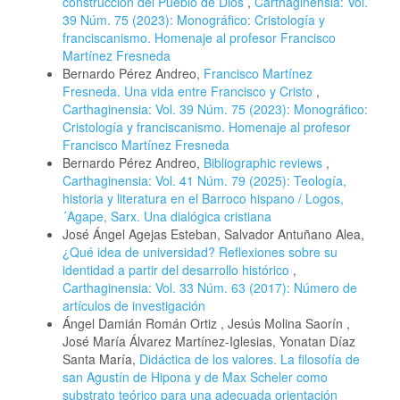
construcción del Pueblo de Dios
,
Carthaginensia: Vol.
39 Núm. 75 (2023): Monográfico: Cristología y
franciscanismo. Homenaje al profesor Francisco
Martínez Fresneda
Bernardo Pérez Andreo,
Francisco Martínez
Fresneda. Una vida entre Francisco y Cristo
,
Carthaginensia: Vol. 39 Núm. 75 (2023): Monográfico:
Cristología y franciscanismo. Homenaje al profesor
Francisco Martínez Fresneda
Bernardo Pérez Andreo,
Bibliographic reviews
,
Carthaginensia: Vol. 41 Núm. 79 (2025): Teología,
historia y literatura en el Barroco hispano / Logos,
´Agape, Sarx. Una dialógica cristiana
José Ángel Agejas Esteban, Salvador Antuñano Alea,
¿Qué idea de universidad? Reflexiones sobre su
identidad a partir del desarrollo histórico
,
Carthaginensia: Vol. 33 Núm. 63 (2017): Número de
artículos de investigación
Ángel Damián Román Ortiz , Jesús Molina Saorín ,
José María Álvarez Martínez-Iglesias, Yonatan Díaz
Santa María,
Didáctica de los valores. La filosofía de
san Agustín de Hipona y de Max Scheler como
substrato teórico para una adecuada orientación