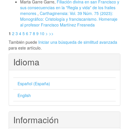
Marta Garre Garre,
Filiación divina en san Francisco y
sus consecuencias en la "Regla y vida" de los frailes
menores
,
Carthaginensia: Vol. 39 Núm. 75 (2023):
Monográfico: Cristología y franciscanismo. Homenaje
al profesor Francisco Martínez Fresneda
1
2
3
4
5
6
7
8
9
10
>
>>
También puede
Iniciar una búsqueda de similitud avanzada
para este artículo.
Idioma
Español (España)
English
Información