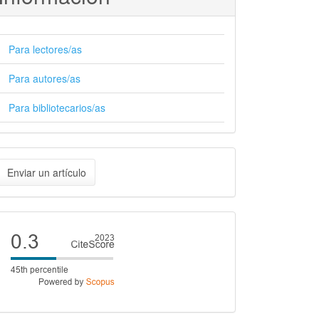
Para lectores/as
Para autores/as
Para bibliotecarios/as
nviar
Enviar un artículo
n
rtículo
Cite
score