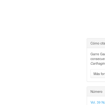
Cómo cit
Garre Gar
consecuen
Carthagi
Más for
Número
Vol. 39 N