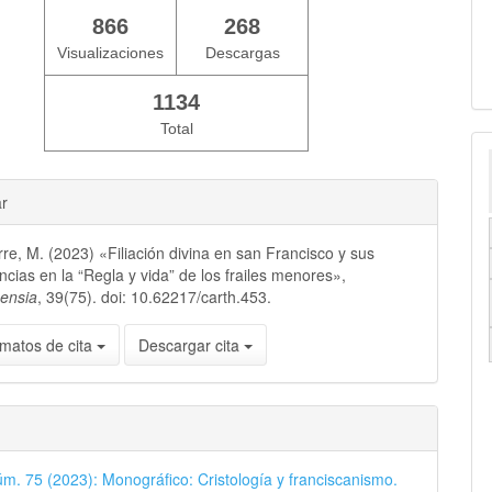
866
268
Visualizaciones
Descargas
1134
Total
ar
re, M. (2023) «Filiación divina en san Francisco y sus
cias en la “Regla y vida” de los frailes menores»,
nensia
, 39(75). doi: 10.62217/carth.453.
matos de cita
Descargar cita
úm. 75 (2023): Monográfico: Cristología y franciscanismo.