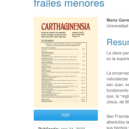
frailes menores
Marta Garre
Universidad
Resu
La clave par
en la exper
La encarnaci
naturalezas 
san Juan, e
fundamento 
que, la “reg
Jesús, de M
PDF
San Francis
absolutiza l
sus hechos 
Publicado:
ene 24, 2023