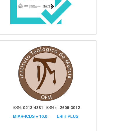
itm
ISSN:
0213-4381
ISSN-e:
2605-3012
MIAR-ICDS = 10.0
ERIH PLUS