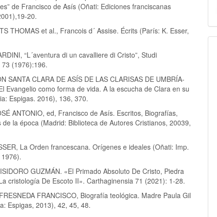
es” de Francisco de Asís (Oñati: Ediciones franciscanas
2001),19-20.
THOMAS et al., Francois d´ Assise. Écrits (París: K. Esser,
INI, “L´aventura di un cavalliere di Cristo”, Studi
 73 (1976):196.
N SANTA CLARA DE ASÍS DE LAS CLARISAS DE UMBRÍA-
 Evangelio como forma de vida. A la escucha de Clara en su
ia: Espigas. 2016), 136, 370.
 ANTONIO, ed, Francisco de Asís. Escritos, Biografías,
de la época (Madrid: Biblioteca de Autores Cristianos, 20039,
ER, La Orden francescana. Orígenes e ideales (Oñati: Imp.
 1976).
SIDORO GUZMÁN. «El Primado Absoluto De Cristo, Piedra
a cristología De Escoto II». Carthaginensia 71 (2021): 1-28.
RESNEDA FRANCISCO, Biografía teológica. Madre Paula Gil
: Espigas, 2013), 42, 45, 48.