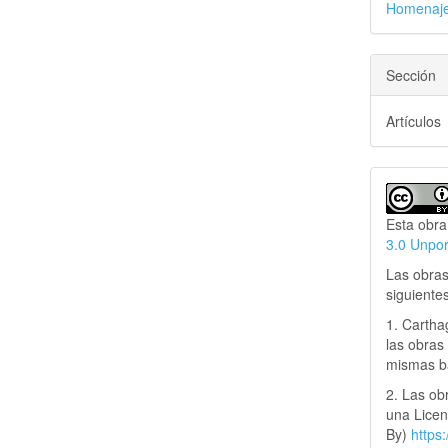
Homenaje 
Sección
Artículos
Esta obra
3.0 Unpo
Las obras
siguiente
1. Cartha
las obras 
mismas ba
2. Las obr
una Lice
By)
https