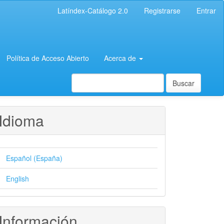
Latíndex-Catálogo 2.0
Registrarse
Entrar
Política de Acceso Abierto
Acerca de
Buscar
Idioma
Español (España)
English
Información