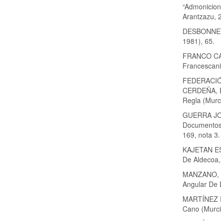
“Admonicion
Arantzazu, 
DESBONNETS 
1981), 65.
FRANCO CARD
Francescani
FEDERACIÓ
CERDEÑA, El
Regla (Murc
GUERRA JOSÉ
Documentos 
169, nota 3.
KAJETAN ESS
De Aldecoa,
MANZANO, I
Angular De L
MARTÍNEZ F
Cano (Murcia