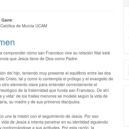
 Garre
 Católica de Murcia UCAM
men
a comprender cómo san Francisco vive su relación filial está
iencia que Jesús tiene de Dios como Padre.
E
u
ón del hijo, teniendo muy presente el equilibrio entre las dos
de Cristo, tal y como lo contempla el prólogo y el evangelio de
a
s otro elemento clave para entender correctamente el
teológico de la fraternidad que funda san Francisco. De ahí
la y vida” de los frailes menores se modele según la vida de
aría, su madre y de sus primeros discípulos.
co une la misión con el seguimiento de Jesús. Por eso
a vida de Jesús e intenta penetrar en su identidad siguiendo
y conformándose a sus actitudes. Por esta razón, la