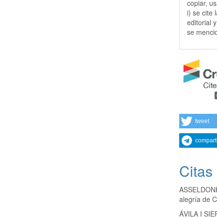
copiar, u
i) se cite
editorial 
se mencio
tweet
compart
Citas
ASSELDONK O
alegría de C
ÁVILA I SIE