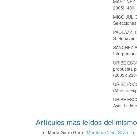
MARTÍNEZ F
2005), 400.
MICÓ JULIO,
Selecciones
PAOLAZZI CA
S. Bonavent
SÁNCHEZ ÁL
Interperson
URIBE ESCO
propuesta p
(2003): 238
URIBE ESCO
(Murcia: Esp
URIBE ESCO
Asís. La ide
Artículos más leídos del mismo
Marta Garre Garre,
Martínez Cano, Silvia, Teo