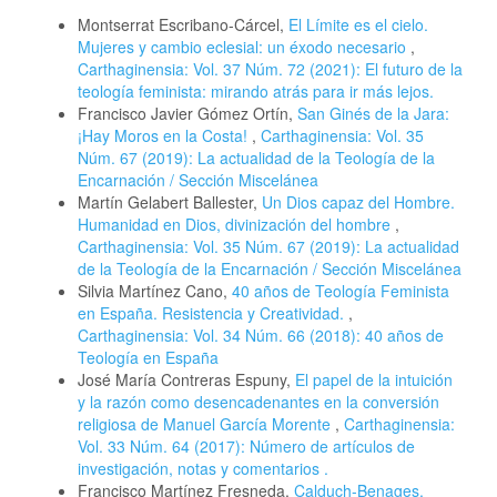
Montserrat Escribano-Cárcel,
El Límite es el cielo.
Mujeres y cambio eclesial: un éxodo necesario
,
Carthaginensia: Vol. 37 Núm. 72 (2021): El futuro de la
teología feminista: mirando atrás para ir más lejos.
Francisco Javier Gómez Ortín,
San Ginés de la Jara:
¡Hay Moros en la Costa!
,
Carthaginensia: Vol. 35
Núm. 67 (2019): La actualidad de la Teología de la
Encarnación / Sección Miscelánea
Martín Gelabert Ballester,
Un Dios capaz del Hombre.
Humanidad en Dios, divinización del hombre
,
Carthaginensia: Vol. 35 Núm. 67 (2019): La actualidad
de la Teología de la Encarnación / Sección Miscelánea
Silvia Martínez Cano,
40 años de Teología Feminista
en España. Resistencia y Creatividad.
,
Carthaginensia: Vol. 34 Núm. 66 (2018): 40 años de
Teología en España
José María Contreras Espuny,
El papel de la intuición
y la razón como desencadenantes en la conversión
religiosa de Manuel García Morente
,
Carthaginensia:
Vol. 33 Núm. 64 (2017): Número de artículos de
investigación, notas y comentarios .
Francisco Martínez Fresneda,
Calduch-Benages,