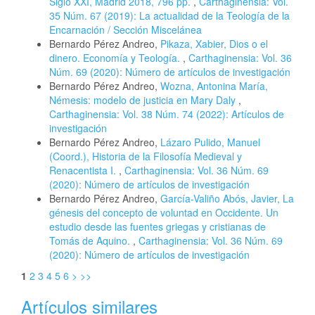
Siglo XXI, Madrid 2018, 796 pp.
,
Carthaginensia: Vol.
35 Núm. 67 (2019): La actualidad de la Teología de la
Encarnación / Sección Miscelánea
Bernardo Pérez Andreo,
Pikaza, Xabier, Dios o el
dinero. Economía y Teología.
,
Carthaginensia: Vol. 36
Núm. 69 (2020): Número de artículos de investigación
Bernardo Pérez Andreo,
Wozna, Antonina María,
Némesis: modelo de justicia en Mary Daly
,
Carthaginensia: Vol. 38 Núm. 74 (2022): Artículos de
investigación
Bernardo Pérez Andreo,
Lázaro Pulido, Manuel
(Coord.), Historia de la Filosofía Medieval y
Renacentista I.
,
Carthaginensia: Vol. 36 Núm. 69
(2020): Número de artículos de investigación
Bernardo Pérez Andreo,
García-Valiño Abós, Javier, La
génesis del concepto de voluntad en Occidente. Un
estudio desde las fuentes griegas y cristianas de
Tomás de Aquino.
,
Carthaginensia: Vol. 36 Núm. 69
(2020): Número de artículos de investigación
1
2
3
4
5
6
>
>>
Artículos similares