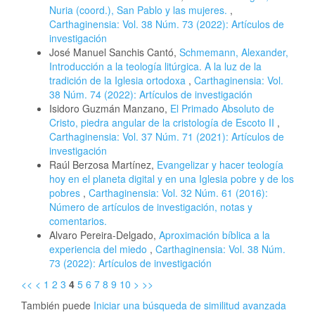
Nuria (coord.), San Pablo y las mujeres.
,
Carthaginensia: Vol. 38 Núm. 73 (2022): Artículos de
investigación
José Manuel Sanchis Cantó,
Schmemann, Alexander,
Introducción a la teología litúrgica. A la luz de la
tradición de la Iglesia ortodoxa
,
Carthaginensia: Vol.
38 Núm. 74 (2022): Artículos de investigación
Isidoro Guzmán Manzano,
El Primado Absoluto de
Cristo, piedra angular de la cristología de Escoto II
,
Carthaginensia: Vol. 37 Núm. 71 (2021): Artículos de
investigación
Raúl Berzosa Martínez,
Evangelizar y hacer teología
hoy en el planeta digital y en una Iglesia pobre y de los
pobres
,
Carthaginensia: Vol. 32 Núm. 61 (2016):
Número de artículos de investigación, notas y
comentarios.
Alvaro Pereira-Delgado,
Aproximación bíblica a la
experiencia del miedo
,
Carthaginensia: Vol. 38 Núm.
73 (2022): Artículos de investigación
<<
<
1
2
3
4
5
6
7
8
9
10
>
>>
También puede
Iniciar una búsqueda de similitud avanzada