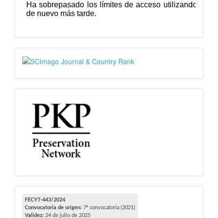
SJR
PKP
FECYT