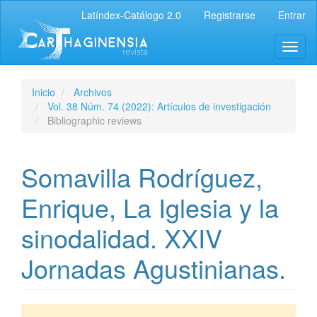
Latíndex-Catálogo 2.0
Registrarse
Entrar
Inicio
Archivos
Vol. 38 Núm. 74 (2022): Artículos de investigación
Bibliographic reviews
Somavilla Rodríguez,
Enrique, La Iglesia y la
sinodalidad. XXIV
Jornadas Agustinianas.