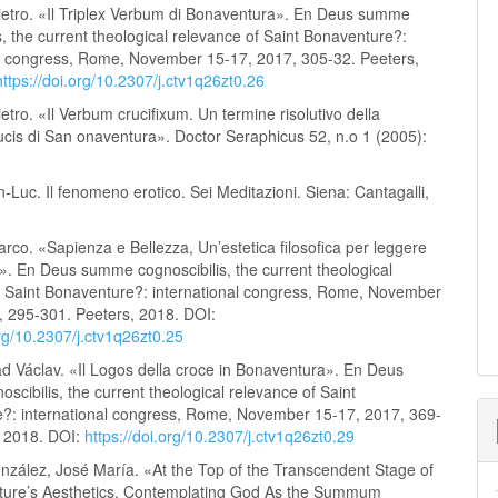
ietro. «Il Triplex Verbum di Bonaventura». En Deus summe
s, the current theological relevance of Saint Bonaventure?:
al congress, Rome, November 15-17, 2017, 305-32. Peeters,
https://doi.org/10.2307/j.ctv1q26zt0.26
etro. «Il Verbum crucifixum. Un termine risolutivo della
ucis di San onaventura». Doctor Seraphicus 52, n.o 1 (2005):
-Luc. Il fenomeno erotico. Sei Meditazioni. Siena: Cantagalli,
rco. «Sapienza e Bellezza, Un’estetica filosofica per leggere
». En Deus summe cognoscibilis, the current theological
f Saint Bonaventure?: international congress, Rome, November
, 295-301. Peeters, 2018. DOI:
org/10.2307/j.ctv1q26zt0.25
rad Václav. «Il Logos della croce in Bonaventura». En Deus
cibilis, the current theological relevance of Saint
?: international congress, Rome, November 15-17, 2017, 369-
, 2018. DOI:
https://doi.org/10.2307/j.ctv1q26zt0.29
nzález, José María. «At the Top of the Transcendent Stage of
ture’s Aesthetics. Contemplating God As the Summum