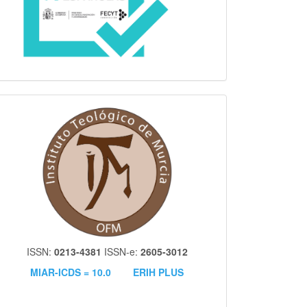
itm
ISSN:
0213-4381
ISSN-e:
2605-3012
MIAR-ICDS = 10.0
ERIH PLUS