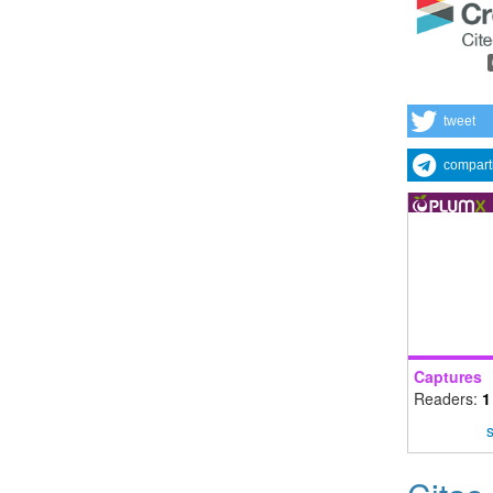
tweet
compart
Captures
Readers:
1