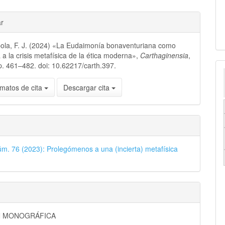
ar
ola, F. J. (2024) «La Eudaimonía bonaventuriana como
 a la crisis metafísica de la ética moderna»,
Carthaginensia
,
p. 461–482. doi: 10.62217/carth.397.
matos de cita
Descargar cita
úm. 76 (2023): Prolegómenos a una (incierta) metafísica
N MONOGRÁFICA