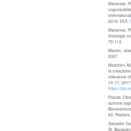
Maranesi, P
cognoscibili
internation
2018. DOI:
Maranesi, Pi
theologia cr
79-113.
Marion, Jean
2007.
Moschini, Ma
la creazione
relevance o
15-17, 2017
https://doi.
Popísil, Cti
summe cognos
Bonaventure
83. Peeters
Salvador Go
St. Bonaven