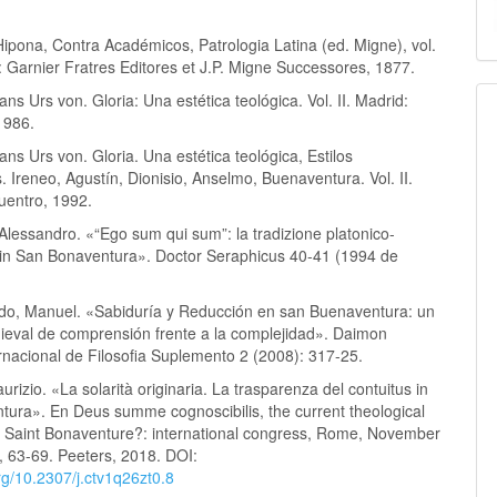
ipona, Contra Académicos, Patrologia Latina (ed. Migne), vol.
: Garnier Fratres Editores et J.P. Migne Successores, 1877.
ans Urs von. Gloria: Una estética teológica. Vol. II. Madrid:
1986.
ans Urs von. Gloria. Una estética teológica, Estilos
s. Ireneo, Agustín, Dionisio, Anselmo, Buenaventura. Vol. II.
uentro, 1992.
 Alessandro. «“Ego sum qui sum”: la tradizione platonico-
 in San Bonaventura». Doctor Seraphicus 40-41 (1994 de
ido, Manuel. «Sabiduría y Reducción en san Buenaventura: un
eval de comprensión frente a la complejidad». Daimon
rnacional de Filosofia Suplemento 2 (2008): 317-25.
urizio. «La solarità originaria. La trasparenza del contuitus in
tura». En Deus summe cognoscibilis, the current theological
f Saint Bonaventure?: international congress, Rome, November
, 63-69. Peeters, 2018. DOI:
org/10.2307/j.ctv1q26zt0.8