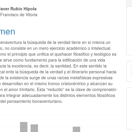
Javer Rubio Hípola
Francisco de Vitoria
men
enaventura la búsqueda de la verdad tiene en sí misma un
ico, no consiste en un mero ejercicio académico o intelectual.
mo el principio que unifica el quehacer filosófico y teológico es
e sirve como fundamento para la edificación de una vida
E
ia la excelencia, es decir, la santidad. En este sentido la
ical ente la búsqueda de la verdad y el itinerario personal hacia
u
o de la existencia surge de unas raíces metafísicas expresivas
 desarrollan en el mismo tronco cristocéntrico y alcanzan su
a
en el amor trinitario. Esta “reductio” es la clave de comprensión
ra integrar adecuadamente los distintos elementos filosóficos
s del pensamiento bonaventuriano.