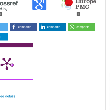
0
0
compartir
compartir
compartir
ir
see details