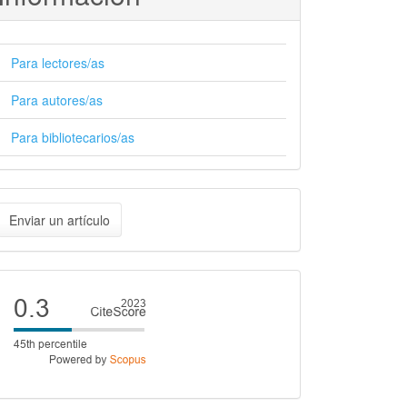
Para lectores/as
Para autores/as
Para bibliotecarios/as
nviar
Enviar un artículo
n
rtículo
Cite
score