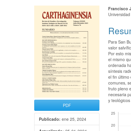
Francisco 
Universidad 
Resu
Para San Bu
valor salvíf
Por esto mis
el mismo qu
ordenada hac
síntesis rad
el fin últim
comunes, se
fruto pleno 
necesaria pa
y teológico
PDF
Descargas
Publicado:
ene 25, 2024