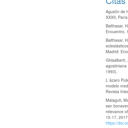
Citas
Agustín de H
XXXII, París
Balthasar, H
Encuentro, 
Balthasar, H
eclesiástico
Madrid: Enc
Ghisalberti,
agostiniana
1993).
L´ázaro Pul
modelo medi
Revista Inte
Malaguti, Ma
san bonaven
relevance o
15-17, 2017
https://doi.