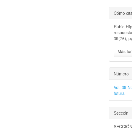
Cómo cit
Rubio Híp
respuesta
39(76), p
Más for
Número
Vol. 39 N
futura
Sección
SECCIÓ