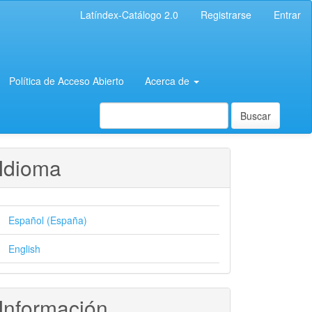
Latíndex-Catálogo 2.0
Registrarse
Entrar
Política de Acceso Abierto
Acerca de
Buscar
Idioma
Español (España)
English
Información