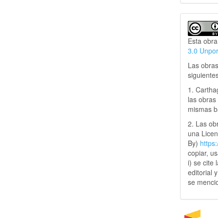
Esta obra
3.0 Unpo
Las obras
siguiente
1. Cartha
las obras 
mismas ba
2. Las obr
una Lice
By)
https
copiar, u
i) se cite
editorial 
se mencio