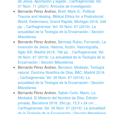
de Jesús. Aportación y legado
,
Carthaginensia: Vol.
37 Núm. 71 (2021): Artículos de investigación
Bernardo Pérez Andreo,
Brett, Mark G., Political
Trauma and Healing. Biblical Ethics for a Postcolonial
World, Eedermans, Grand Rapids, Michigan 2016, 248
pp.
,
Carthaginensia: Vol. 35 Núm. 67 (2019): La
actualidad de la Teología de la Encarnación / Sección
Miscelánea
Bernardo Pérez Andreo,
Bermejo Rubio, Fernando, La
invención de Jesús. Historia, ficción, historiografia,
Siglo XXI, Madrid 2018, 796 pp.
,
Carthaginensia: Vol.
35 Núm. 67 (2019): La actualidad de la Teología de la
Encarnación / Sección Miscelánea
Bernardo Pérez Andreo,
Berciano, Modesto, Teología
natural. Doctrina filosófica de Dios, BAC, Madrid 2018.
,
Carthaginensia: Vol. 35 Núm. 67 (2019): La
actualidad de la Teología de la Encarnación / Sección
Miscelánea
Bernardo Pérez Andreo,
Sabán Cuño, Mario, La
Merkabá. El Misterio del Nombre de Dios, Edición
privada, Barcelona 2018, 350 pp, 15,5 x 24 cm.
,
Carthaginensia: Vol. 35 Núm. 67 (2019): La actualidad
de la Teología de la Encarnación / Sección Miscelánea