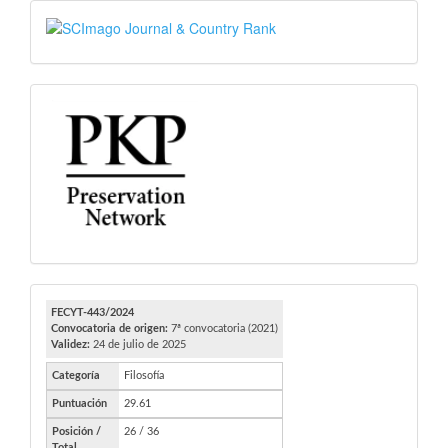
SJR
PKP
FECYT