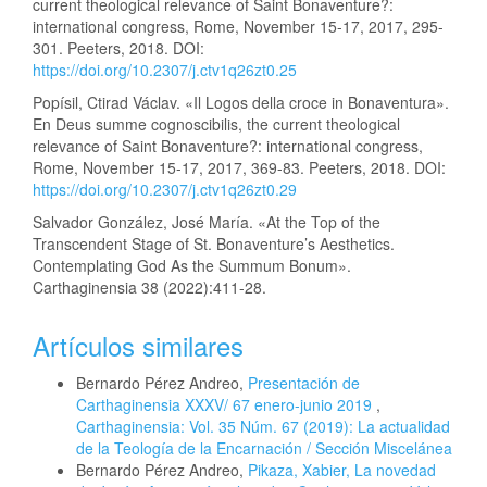
current theological relevance of Saint Bonaventure?:
international congress, Rome, November 15-17, 2017, 295-
301. Peeters, 2018. DOI:
https://doi.org/10.2307/j.ctv1q26zt0.25
Popísil, Ctirad Václav. «Il Logos della croce in Bonaventura».
En Deus summe cognoscibilis, the current theological
relevance of Saint Bonaventure?: international congress,
Rome, November 15-17, 2017, 369-83. Peeters, 2018. DOI:
https://doi.org/10.2307/j.ctv1q26zt0.29
Salvador González, José María. «At the Top of the
Transcendent Stage of St. Bonaventure’s Aesthetics.
Contemplating God As the Summum Bonum».
Carthaginensia 38 (2022):411-28.
Artículos similares
Bernardo Pérez Andreo,
Presentación de
Carthaginensia XXXV/ 67 enero-junio 2019
,
Carthaginensia: Vol. 35 Núm. 67 (2019): La actualidad
de la Teología de la Encarnación / Sección Miscelánea
Bernardo Pérez Andreo,
Pikaza, Xabier, La novedad