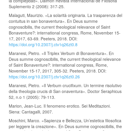
la complejidad». Daimon Revista Internacional de Filosofia
Suplemento 2 (2008): 317-25.
Malaguti, Maurizio. «La solarità originaria. La trasparenza del
contuitus in san bonaventura». En Deus summe
cognoscibilis, the current theological relevance of Saint
Bonaventure?: international congress, Rome, November 15-
17, 2017, 63-69. Peeters, 2018. DOI:
https://doi.org/10.2307/j.ctv1q26zt0.8
Maranesi, Pietro. «Il Triplex Verbum di Bonaventura». En
Deus summe cognoscibilis, the current theological relevance
of Saint Bonaventure?: international congress, Rome,
November 15-17, 2017, 305-32. Peeters, 2018. DOI:
https://doi.org/10.2307/j.ctv1q26zt0.26
Maranesi, Pietro. «Il Verbum crucifixum. Un termine risolutivo
della theologia crucis di San onaventura». Doctor Seraphicus
52, n.o 1 (2005): 79-113.
Marion, Jean-Luc. Il fenomeno erotico. Sei Meditazioni.
Siena: Cantagalli, 2007.
Moschini, Marco. «Sapienza e Bellezza, Un’estetica filosofica
per leggere la creazione». En Deus summe cognoscibilis, the