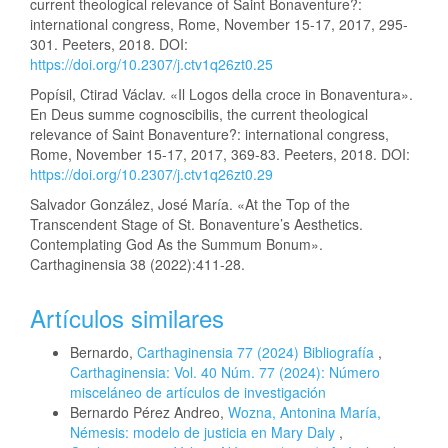
current theological relevance of Saint Bonaventure?:
international congress, Rome, November 15-17, 2017, 295-
301. Peeters, 2018. DOI:
https://doi.org/10.2307/j.ctv1q26zt0.25
Popísil, Ctirad Václav. «Il Logos della croce in Bonaventura».
En Deus summe cognoscibilis, the current theological
relevance of Saint Bonaventure?: international congress,
Rome, November 15-17, 2017, 369-83. Peeters, 2018. DOI:
https://doi.org/10.2307/j.ctv1q26zt0.29
Salvador González, José María. «At the Top of the
Transcendent Stage of St. Bonaventure’s Aesthetics.
Contemplating God As the Summum Bonum».
Carthaginensia 38 (2022):411-28.
Artículos similares
Bernardo,
Carthaginensia 77 (2024) Bibliografía
,
Carthaginensia: Vol. 40 Núm. 77 (2024): Número
misceláneo de artículos de investigación
Bernardo Pérez Andreo,
Wozna, Antonina María,
Némesis: modelo de justicia en Mary Daly
,