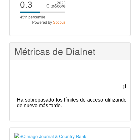
Cite
score
Métricas de Dialnet
SJR