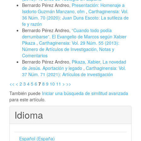
Bernardo Pérez Andreo,
Presentación: Homenaje a
Isidorio Guzmán Manzano, ofm
,
Carthaginensia: Vol.
36 Núm. 70 (2020): Juan Duns Escoto: La sutileza de
fe y razón
Bernardo Pérez Andreo,
“Cuando todo podía
derrumbarse”. El Evangelio de Marcos según Xabier
Pikaza
,
Carthaginensia: Vol. 29 Núm. 55 (2013):
Número de Artículos de Investigación, Notas y
Comentarios
Bernardo Pérez Andreo,
Pikaza, Xabier, La novedad
de Jesús. Aportación y legado
,
Carthaginensia: Vol.
37 Núm. 71 (2021): Artículos de investigación
<<
<
2
3
4
5
6
7
8
9
10
11
>
>>
También puede
Iniciar una búsqueda de similitud avanzada
para este artículo.
Idioma
Español (España)