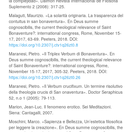
la complejidad». Daimon Revista Internacional de Filosofia
Suplemento 2 (2008): 317-25.
Malaguti, Maurizio. «La solarità originaria. La trasparenza del
contuitus in san bonaventura». En Deus summe
cognoscibilis, the current theological relevance of Saint
Bonaventure?: international congress, Rome, November 15-
17, 2017, 63-69. Peeters, 2018. DOI:
https://doi.org/10.2307/j.ctv1q26zt0.8
Maranesi, Pietro. «Il Triplex Verbum di Bonaventura». En
Deus summe cognoscibilis, the current theological relevance
of Saint Bonaventure?: international congress, Rome,
November 15-17, 2017, 305-32. Peeters, 2018. DOI:
https://doi.org/10.2307/j.ctv1q26zt0.26
Maranesi, Pietro. «Il Verbum crucifixum. Un termine risolutivo
della theologia crucis di San onaventura». Doctor Seraphicus
52, n.o 1 (2005): 79-113.
Marion, Jean-Luc. Il fenomeno erotico. Sei Meditazioni.
Siena: Cantagalli, 2007.
Moschini, Marco. «Sapienza e Bellezza, Un’estetica filosofica
per leggere la creazione». En Deus summe cognoscibilis, the