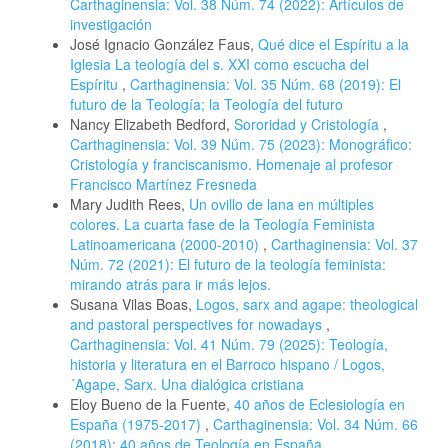
Carthaginensia: Vol. 38 Núm. 74 (2022): Artículos de
investigación
José Ignacio González Faus,
Qué dice el Espíritu a la
Iglesia La teología del s. XXI como escucha del
Espíritu
,
Carthaginensia: Vol. 35 Núm. 68 (2019): El
futuro de la Teología; la Teología del futuro
Nancy Elizabeth Bedford,
Sororidad y Cristología
,
Carthaginensia: Vol. 39 Núm. 75 (2023): Monográfico:
Cristología y franciscanismo. Homenaje al profesor
Francisco Martínez Fresneda
Mary Judith Rees,
Un ovillo de lana en múltiples
colores. La cuarta fase de la Teología Feminista
Latinoamericana (2000-2010)
,
Carthaginensia: Vol. 37
Núm. 72 (2021): El futuro de la teología feminista:
mirando atrás para ir más lejos.
Susana Vilas Boas,
Logos, sarx and agape: theological
and pastoral perspectives for nowadays
,
Carthaginensia: Vol. 41 Núm. 79 (2025): Teología,
historia y literatura en el Barroco hispano / Logos,
´Agape, Sarx. Una dialógica cristiana
Eloy Bueno de la Fuente,
40 años de Eclesiología en
España (1975-2017)
,
Carthaginensia: Vol. 34 Núm. 66
(2018): 40 años de Teología en España