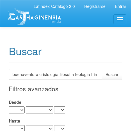
Navegación
Latíndex-Catálogo 2.0
Registrarse
Entrar
principal
Contenido
Toggl
principal
naviga
Barra
lateral
Buscar
Buscar
artículos
por
Filtros avanzados
Desde
Hasta