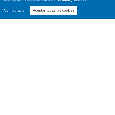
Configuración
Aceptar todas las cookies
PDF
Publicado:
nov 23, 2020
Palabras clave:
Teología política, Teología de la liberación, Moltmann
Jürgen Moltmann
Universidad de Tubinga
Resumen
El artículo trata de las coincidencias temporales (1964-1968)
en que nacieron la teología política y la teología de la