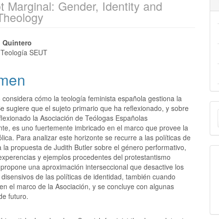
ot Marginal: Gender, Identity and
 Theology
l Quintero
 Teología SEUT
men
o considera cómo la teología feminista española gestiona la
E
Se sugiere que el sujeto primario que ha reflexionado, y sobre
eflexionado la Asociación de Teólogas Españolas
u
nte, es uno fuertemente imbricado en el marco que provee la
ólica. Para analizar este horizonte se recurre a las políticas de
a
a la propuesta de Judith Butler sobre el género performativo,
experencias y ejemplos procedentes del protestantismo
 propone una aproximación interseccional que desactive los
disensivos de las políticas de identidad, también cuando
 en el marco de la Asociación, y se concluye con algunas
de futuro.