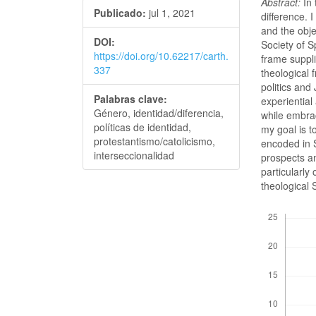
Abstract:
In
Publicado:
jul 1, 2021
difference. 
and the obje
DOI:
Society of 
https://doi.org/10.62217/carth.
frame suppli
337
theological 
politics and
Palabras clave:
experiential
Género, identidad/diferencia,
while embrac
políticas de identidad,
my goal is t
protestantismo/catolicismo,
encoded in 
interseccionalidad
prospects an
particularly
theological 
Descargas