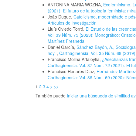
ANTONINA MARIA WOZNA,
Ecofeminismo, jus
(2021): El futuro de la teología feminista: mir
João Duque,
Catolicismo, modernidade e pó
Artículos de investigación
Lluís Oviedo Torró,
El Estudio de las creenci
Vol. 39 Núm. 75 (2023): Monográfico: Cristol
Martínez Fresneda
Daniel García,
Sánchez-Bayón, A., Sociología 
hoy.
,
Carthaginensia: Vol. 35 Núm. 68 (2019): 
Francisco Molina Artaloytia,
¿Asechanzas tran
Carthaginensia: Vol. 37 Núm. 72 (2021): El fut
Francisco Henares Díaz,
Hernández Martínez,
Carthaginensia: Vol. 36 Núm. 69 (2020): Núme
1
2
3
4
>
>>
También puede
Iniciar una búsqueda de similitud 