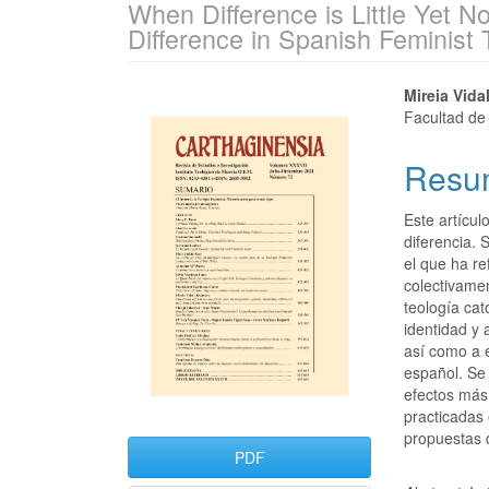
When Difference is Little Yet N
Difference in Spanish Feminist
Mireia Vida
Facultad de
Resu
Este artícul
diferencia. 
el que ha r
colectivame
teología cat
identidad y 
así como a 
español. Se
efectos más 
practicadas
propuestas 
PDF