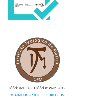
itm
ISSN:
0213-4381
ISSN-e:
2605-3012
MIAR-ICDS = 10.0
ERIH PLUS