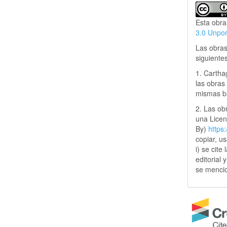
Esta obra
3.0 Unpo
Las obras
siguiente
1. Cartha
las obras 
mismas ba
2. Las obr
una Lice
By)
https
copiar, u
i) se cite
editorial 
se mencio