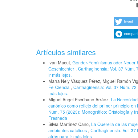
tweet
compart
Artículos similares
Ivan Macut,
Gender-Feminismus oder Neuer F
Geschlechter
,
Carthaginensia: Vol. 37 Núm. 7
ir más lejos.
María Nely Vásquez Pérez, Miguel Ramón Vigu
Fe-Ciencia
,
Carthaginensia: Vol. 37 Núm. 72 (
más lejos.
Miguel Angel Escribano Arráez,
La Necesidad 
canónico como reflejo del primer principio en
Núm. 75 (2023): Monográfico: Cristología y f
Fresneda
Silvia Martínez Cano,
La Querella de las mujer
ambientes católicos
,
Carthaginensia: Vol. 37 
atrás para ir más lejos.