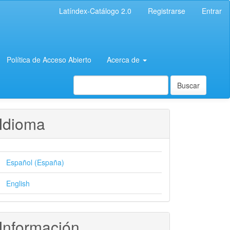
Latíndex-Catálogo 2.0
Registrarse
Entrar
Política de Acceso Abierto
Acerca de
Buscar
Idioma
Español (España)
English
Información