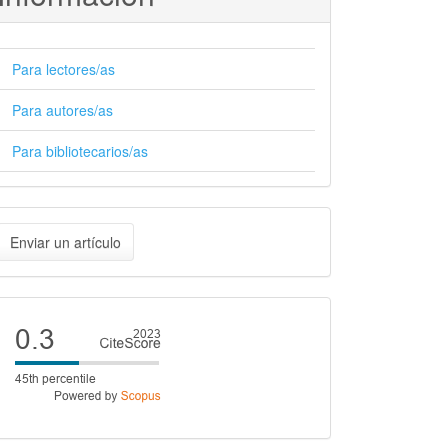
Para lectores/as
Para autores/as
Para bibliotecarios/as
nviar
Enviar un artículo
n
rtículo
Cite
score