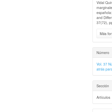
Vidal Qui
marginale
española:
and Diffe
37(72), p
Más for
Número
Vol. 37 N
atrás para
Sección
Artículos