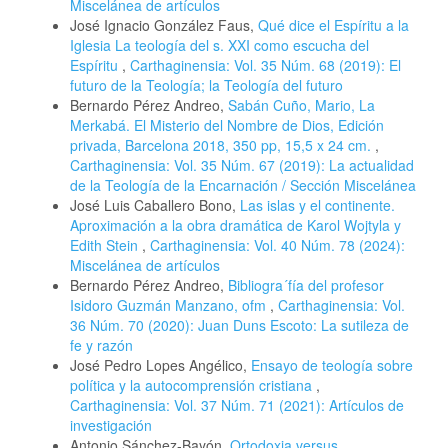
Miscelánea de artículos
José Ignacio González Faus,
Qué dice el Espíritu a la
Iglesia La teología del s. XXI como escucha del
Espíritu
,
Carthaginensia: Vol. 35 Núm. 68 (2019): El
futuro de la Teología; la Teología del futuro
Bernardo Pérez Andreo,
Sabán Cuño, Mario, La
Merkabá. El Misterio del Nombre de Dios, Edición
privada, Barcelona 2018, 350 pp, 15,5 x 24 cm.
,
Carthaginensia: Vol. 35 Núm. 67 (2019): La actualidad
de la Teología de la Encarnación / Sección Miscelánea
José Luis Caballero Bono,
Las islas y el continente.
Aproximación a la obra dramática de Karol Wojtyla y
Edith Stein
,
Carthaginensia: Vol. 40 Núm. 78 (2024):
Miscelánea de artículos
Bernardo Pérez Andreo,
Bibliogra´fía del profesor
Isidoro Guzmán Manzano, ofm
,
Carthaginensia: Vol.
36 Núm. 70 (2020): Juan Duns Escoto: La sutileza de
fe y razón
José Pedro Lopes Angélico,
Ensayo de teología sobre
política y la autocomprensión cristiana
,
Carthaginensia: Vol. 37 Núm. 71 (2021): Artículos de
investigación
Antonio Sánchez-Bayón,
Ortodoxia versus