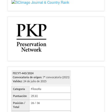
SJR
PKP
FECYT