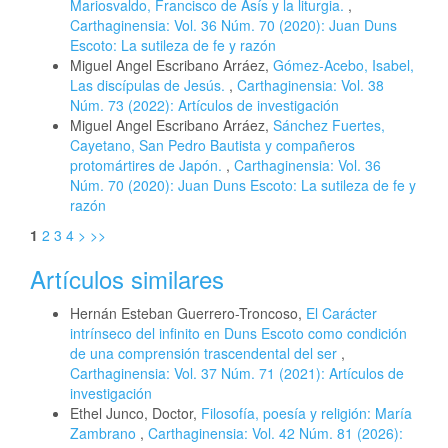
Mariosvaldo, Francisco de Asís y la liturgia.
,
Carthaginensia: Vol. 36 Núm. 70 (2020): Juan Duns
Escoto: La sutileza de fe y razón
Miguel Angel Escribano Arráez,
Gómez-Acebo, Isabel,
Las discípulas de Jesús.
,
Carthaginensia: Vol. 38
Núm. 73 (2022): Artículos de investigación
Miguel Angel Escribano Arráez,
Sánchez Fuertes,
Cayetano, San Pedro Bautista y compañeros
protomártires de Japón.
,
Carthaginensia: Vol. 36
Núm. 70 (2020): Juan Duns Escoto: La sutileza de fe y
razón
1
2
3
4
>
>>
Artículos similares
Hernán Esteban Guerrero-Troncoso,
El Carácter
intrínseco del infinito en Duns Escoto como condición
de una comprensión trascendental del ser
,
Carthaginensia: Vol. 37 Núm. 71 (2021): Artículos de
investigación
Ethel Junco, Doctor,
Filosofía, poesía y religión: María
Zambrano
,
Carthaginensia: Vol. 42 Núm. 81 (2026):