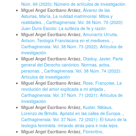
Núm. 69 (2020): Número de artículos de investigación
Miguel Angel Escribano Arráez,
Álvarez de las
Asturias, María, La nulidad matrimonial. Mitos y
realidades.
,
Carthaginensia: Vol. 36 Núm. 70 (2020):
Juan Duns Escoto: La sutileza de fe y razón
Miguel Angel Escribano Arráez,
Amunarriz Urrutia,
Antxon, Teología Franciscana en el medioevo.
,
Carthaginensia: Vol. 38 Núm. 73 (2022): Artículos de
investigación
Miguel Angel Escribano Arráez,
Otaduy, Javier, Parte
general del Derecho canónico. Normas, actos,
personas.
,
Carthaginensia: Vol. 38 Núm. 74 (2022):
Artículos de investigación
Miguel Ángel Escribano Arráez,
Rose, Françoise, La
revolución del amor explicada a mi ahijada
,
Carthaginensia: Vol. 37 Núm. 71 (2021): Artículos de
investigación
Miguel Angel Escribano Arráez,
Kuster, Niklaus,
Lorenzo de Brindis. Apóstol en las calles de Europa.
,
Carthaginensia: Vol. 37 Núm. 72 (2021): El futuro de la
teología feminista: mirando atrás para ir más lejos.
Miguel Angel Escribano Arráez,
Florentino,