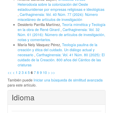
Heterodoxia sobre la colonización del Oeste
estadounidense por empresas religiosas e ideológicas
,
Carthaginensia: Vol. 40 Núm. 77 (2024): Número
misceláneo de artículos de investigación
Desiderio Parrilla Martínez,
Teoría mimética y Teología
en la obra de René Girard
,
Carthaginensia: Vol. 32
Núm. 61 (2016): Número de artículos de investigación,
notas y comentarios.
María Nely Vásquez Pérez,
Teología paulina de la
creación y ética del cuidado. Un diálogo actual y
necesario
,
Carthaginensia: Vol. 41 Núm. 80 (2025): El
cuidado de la Creación. 800 años del Cántico de las
criaturas
<<
<
1
2
3
4
5
6
7
8
9
10
>
>>
También puede
Iniciar una búsqueda de similitud avanzada
para este artículo.
Idioma