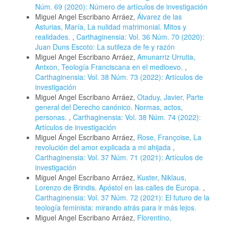
Núm. 69 (2020): Número de artículos de investigación
Miguel Angel Escribano Arráez,
Álvarez de las
Asturias, María, La nulidad matrimonial. Mitos y
realidades.
,
Carthaginensia: Vol. 36 Núm. 70 (2020):
Juan Duns Escoto: La sutileza de fe y razón
Miguel Angel Escribano Arráez,
Amunarriz Urrutia,
Antxon, Teología Franciscana en el medioevo.
,
Carthaginensia: Vol. 38 Núm. 73 (2022): Artículos de
investigación
Miguel Angel Escribano Arráez,
Otaduy, Javier, Parte
general del Derecho canónico. Normas, actos,
personas.
,
Carthaginensia: Vol. 38 Núm. 74 (2022):
Artículos de investigación
Miguel Ángel Escribano Arráez,
Rose, Françoise, La
revolución del amor explicada a mi ahijada
,
Carthaginensia: Vol. 37 Núm. 71 (2021): Artículos de
investigación
Miguel Angel Escribano Arráez,
Kuster, Niklaus,
Lorenzo de Brindis. Apóstol en las calles de Europa.
,
Carthaginensia: Vol. 37 Núm. 72 (2021): El futuro de la
teología feminista: mirando atrás para ir más lejos.
Miguel Angel Escribano Arráez,
Florentino,