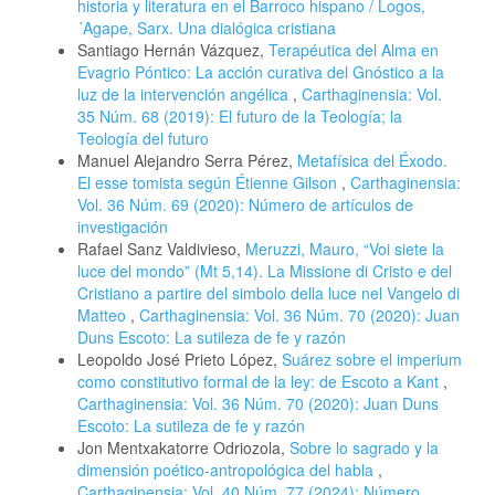
historia y literatura en el Barroco hispano / Logos,
´Agape, Sarx. Una dialógica cristiana
Santiago Hernán Vázquez,
Terapéutica del Alma en
Evagrio Póntico: La acción curativa del Gnóstico a la
luz de la intervención angélica
,
Carthaginensia: Vol.
35 Núm. 68 (2019): El futuro de la Teología; la
Teología del futuro
Manuel Alejandro Serra Pérez,
Metafísica del Éxodo.
El esse tomista según Étienne Gilson
,
Carthaginensia:
Vol. 36 Núm. 69 (2020): Número de artículos de
investigación
Rafael Sanz Valdivieso,
Meruzzi, Mauro, “Voi siete la
luce del mondo” (Mt 5,14). La Missione di Cristo e del
Cristiano a partire del simbolo della luce nel Vangelo di
Matteo
,
Carthaginensia: Vol. 36 Núm. 70 (2020): Juan
Duns Escoto: La sutileza de fe y razón
Leopoldo José Prieto López,
Suárez sobre el imperium
como constitutivo formal de la ley: de Escoto a Kant
,
Carthaginensia: Vol. 36 Núm. 70 (2020): Juan Duns
Escoto: La sutileza de fe y razón
Jon Mentxakatorre Odriozola,
Sobre lo sagrado y la
dimensión poético-antropológica del habla
,
Carthaginensia: Vol. 40 Núm. 77 (2024): Número