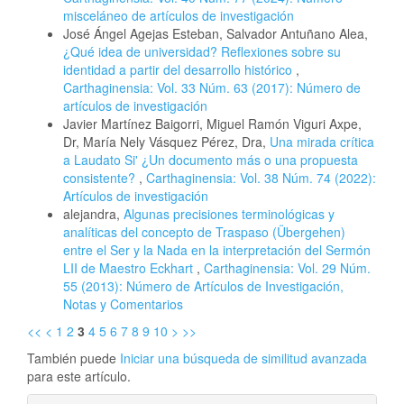
misceláneo de artículos de investigación
José Ángel Agejas Esteban, Salvador Antuñano Alea,
¿Qué idea de universidad? Reflexiones sobre su
identidad a partir del desarrollo histórico
,
Carthaginensia: Vol. 33 Núm. 63 (2017): Número de
artículos de investigación
Javier Martínez Baigorri, Miguel Ramón Viguri Axpe,
Dr, María Nely Vásquez Pérez, Dra,
Una mirada crítica
a Laudato Si' ¿Un documento más o una propuesta
consistente?
,
Carthaginensia: Vol. 38 Núm. 74 (2022):
Artículos de investigación
alejandra,
Algunas precisiones terminológicas y
analíticas del concepto de Traspaso (Übergehen)
entre el Ser y la Nada en la interpretación del Sermón
LII de Maestro Eckhart
,
Carthaginensia: Vol. 29 Núm.
55 (2013): Número de Artículos de Investigación,
Notas y Comentarios
<<
<
1
2
3
4
5
6
7
8
9
10
>
>>
También puede
Iniciar una búsqueda de similitud avanzada
para este artículo.