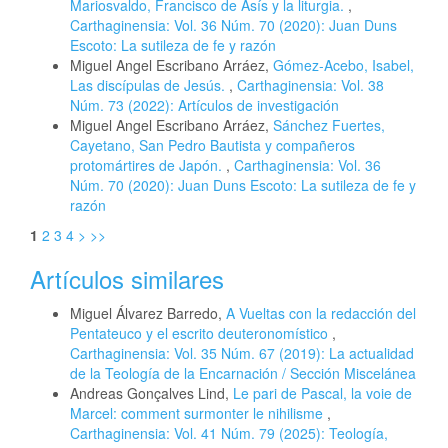
Mariosvaldo, Francisco de Asís y la liturgia.
,
Carthaginensia: Vol. 36 Núm. 70 (2020): Juan Duns
Escoto: La sutileza de fe y razón
Miguel Angel Escribano Arráez,
Gómez-Acebo, Isabel,
Las discípulas de Jesús.
,
Carthaginensia: Vol. 38
Núm. 73 (2022): Artículos de investigación
Miguel Angel Escribano Arráez,
Sánchez Fuertes,
Cayetano, San Pedro Bautista y compañeros
protomártires de Japón.
,
Carthaginensia: Vol. 36
Núm. 70 (2020): Juan Duns Escoto: La sutileza de fe y
razón
1
2
3
4
>
>>
Artículos similares
Miguel Álvarez Barredo,
A Vueltas con la redacción del
Pentateuco y el escrito deuteronomístico
,
Carthaginensia: Vol. 35 Núm. 67 (2019): La actualidad
de la Teología de la Encarnación / Sección Miscelánea
Andreas Gonçalves Lind,
Le pari de Pascal, la voie de
Marcel: comment surmonter le nihilisme
,
Carthaginensia: Vol. 41 Núm. 79 (2025): Teología,