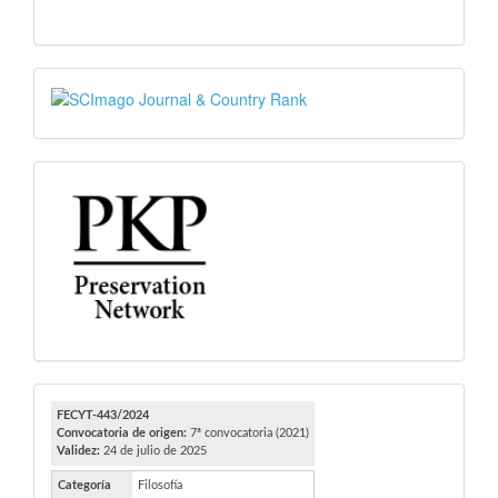
SJR
PKP
FECYT