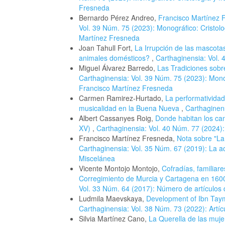
Fresneda
Bernardo Pérez Andreo,
Francisco Martínez F
Vol. 39 Núm. 75 (2023): Monográfico: Cristol
Martínez Fresneda
Joan Tahull Fort,
La Irrupción de las mascotas
animales domésticos?
,
Carthaginensia: Vol. 
Miguel Álvarez Barredo,
Las Tradiciones sobr
Carthaginensia: Vol. 39 Núm. 75 (2023): Mono
Francisco Martínez Fresneda
Carmen Ramirez-Hurtado,
La performatividad
musicalidad en la Buena Nueva
,
Carthaginens
Albert Cassanyes Roig,
Donde habitan los can
XV)
,
Carthaginensia: Vol. 40 Núm. 77 (2024):
Francisco Martínez Fresneda,
Nota sobre "La
Carthaginensia: Vol. 35 Núm. 67 (2019): La ac
Miscelánea
Vicente Montojo Montojo,
Cofradías, familiares
Corregimiento de Murcia y Cartagena en 160
Vol. 33 Núm. 64 (2017): Número de artículos d
Ludmila Maevskaya,
Development of Ibn Taym
Carthaginensia: Vol. 38 Núm. 73 (2022): Artíc
Silvia Martínez Cano,
La Querella de las mujer