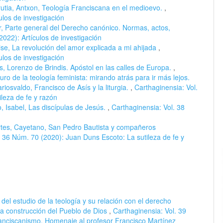
utia, Antxon, Teología Franciscana en el medioevo.
,
ulos de investigación
r, Parte general del Derecho canónico. Normas, actos,
2022): Artículos de investigación
se, La revolución del amor explicada a mi ahijada
,
ulos de investigación
us, Lorenzo de Brindis. Apóstol en las calles de Europa.
,
uro de la teología feminista: mirando atrás para ir más lejos.
riosvaldo, Francisco de Asís y la liturgia.
,
Carthaginensia: Vol.
leza de fe y razón
Isabel, Las discípulas de Jesús.
,
Carthaginensia: Vol. 38
tes, Cayetano, San Pedro Bautista y compañeros
. 36 Núm. 70 (2020): Juan Duns Escoto: La sutileza de fe y
del estudio de la teología y su relación con el derecho
 la construcción del Pueblo de Dios
,
Carthaginensia: Vol. 39
ranciscanismo. Homenaje al profesor Francisco Martínez