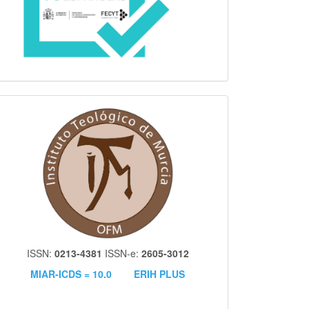
itm
ISSN:
0213-4381
ISSN-e:
2605-3012
MIAR-ICDS = 10.0
ERIH PLUS