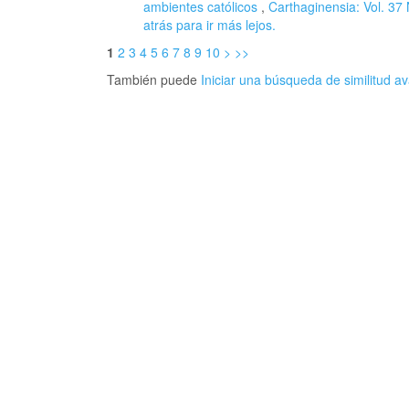
ambientes católicos
,
Carthaginensia: Vol. 37 
atrás para ir más lejos.
1
2
3
4
5
6
7
8
9
10
>
>>
También puede
Iniciar una búsqueda de similitud 