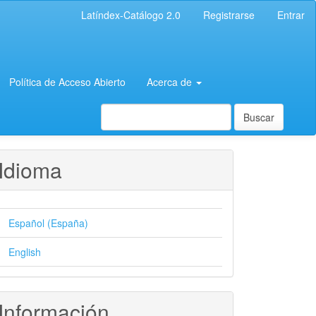
Latíndex-Catálogo 2.0
Registrarse
Entrar
Política de Acceso Abierto
Acerca de
Buscar
Idioma
Español (España)
English
Información