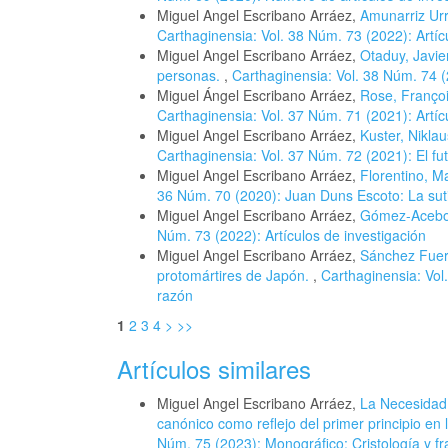
Miguel Angel Escribano Arráez,
Amunarriz Urr
Carthaginensia: Vol. 38 Núm. 73 (2022): Artíc
Miguel Angel Escribano Arráez,
Otaduy, Javie
personas.
,
Carthaginensia: Vol. 38 Núm. 74 (
Miguel Ángel Escribano Arráez,
Rose, Françoi
Carthaginensia: Vol. 37 Núm. 71 (2021): Artíc
Miguel Angel Escribano Arráez,
Kuster, Nikla
Carthaginensia: Vol. 37 Núm. 72 (2021): El fut
Miguel Angel Escribano Arráez,
Florentino, Ma
36 Núm. 70 (2020): Juan Duns Escoto: La suti
Miguel Angel Escribano Arráez,
Gómez-Acebo, 
Núm. 73 (2022): Artículos de investigación
Miguel Angel Escribano Arráez,
Sánchez Fuer
protomártires de Japón.
,
Carthaginensia: Vol
razón
1
2
3
4
>
>>
Artículos similares
Miguel Angel Escribano Arráez,
La Necesidad 
canónico como reflejo del primer principio en
Núm. 75 (2023): Monográfico: Cristología y f