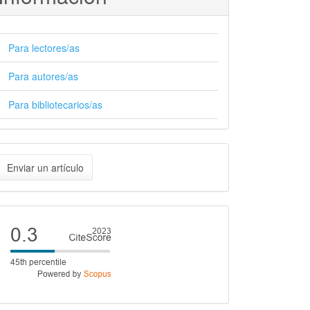
Para lectores/as
Para autores/as
Para bibliotecarios/as
nviar
Enviar un artículo
n
rtículo
Cite
score