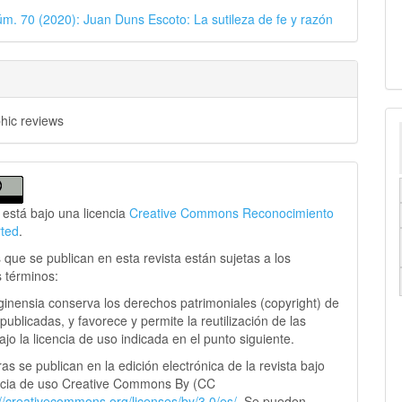
úm. 70 (2020): Juan Duns Escoto: La sutileza de fe y razón
phic reviews
 está bajo una licencia
Creative Commons Reconocimiento
rted
.
 que se publican en esta revista están sujetas a los
s términos:
ginensia conserva los derechos patrimoniales (copyright) de
publicadas, y favorece y permite la reutilización de las
jo la licencia de uso indicada en el punto siguiente.
as se publican en la edición electrónica de la revista bajo
ncia de uso Creative Commons By (CC
://creativecommons.
org/licenses/by/3.0/es/.
Se pueden