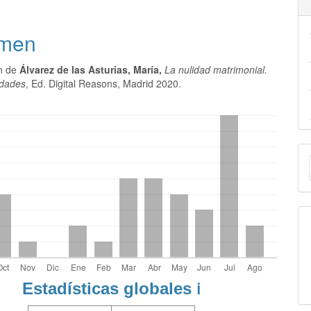
men
ón de
Álvarez de las Asturias, María,
La nulidad matrimonial.
idades
, Ed. Digital Reasons, Madrid 2020.
E
u
a
Estadísticas globales
ℹ️