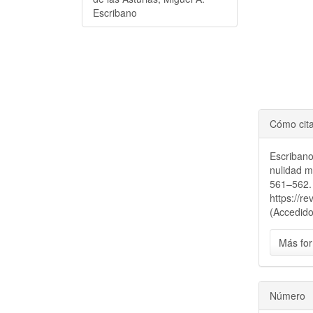
Escribano
Cómo cit
Escribano
nulidad m
561–562. 
https://r
(Accedido
Más for
Número