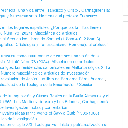
resneda. Una vida entre Francisco y Cristo
,
Carthaginensia:
ogía y franciscanismo. Homenaje al profesor Francisco
 en los hogares españoles. ¿Por qué las familias tienen
40 Núm. 78 (2024): Miscelánea de artículos
e el Arca en los Libros de Samuel (1 Sam 4-6; 2 Sam 6)
,
gráfico: Cristología y franciscanismo. Homenaje al profesor
 artística como instrumento de cambio: una visión de la
ia: Vol. 40 Núm. 78 (2024): Miscelánea de artículos
ónigos: las residencias canonicales en Mallorca (siglos XIII a
 Número misceláneo de artículos de investigación
 revolución de Jesús", un libro de Bernardo Pérez Andreo
,
tualidad de la Teología de la Encarnación / Sección
 de la Inquisición y Oficios Reales en la Bailía Alicantina y el
0-1665: Los Martínez de Vera y Los Briones
,
Carthaginensia:
e investigación, notas y comentarios .
iyyah's ideas in the works of Sayyid Qutb (1906-1966)
,
ulos de investigación
es en el siglo XXI. Teología Feminista y patriarcalización en