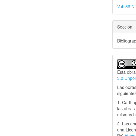
Vol. 36 N
Sección
Bibliogra
Esta obra
3.0 Unpo
Las obras
siguiente
1. Cartha
las obras 
mismas ba
2. Las obr
una Lice
By)
https