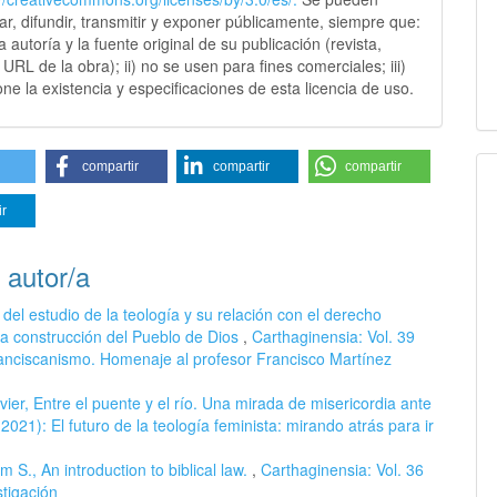
sar, difundir, transmitir y exponer públicamente, siempre que:
 la autoría y la fuente original de su publicación (revista,
y URL de la obra); ii) no se usen para fines comerciales; iii)
ne la existencia y especificaciones de esta licencia de uso.
compartir
compartir
compartir
ir
 autor/a
del estudio de la teología y su relación con el derecho
 la construcción del Pueblo de Dios
,
Carthaginensia: Vol. 39
ranciscanismo. Homenaje al profesor Francisco Martínez
ier, Entre el puente y el río. Una mirada de misericordia ante
021): El futuro de la teología feminista: mirando atrás para ir
m S., An introduction to biblical law.
,
Carthaginensia: Vol. 36
tigación