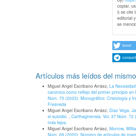
copiar, u
i) se cite
editorial 
se mencio
tweet
compart
Artículos más leídos del mismo
Miguel Angel Escribano Arráez,
La Necesidad 
canónico como reflejo del primer principio en
Núm. 75 (2023): Monográfico: Cristología y f
Fresneda
Miguel Angel Escribano Arráez,
Díaz Vega, Jav
el suicidio.
,
Carthaginensia: Vol. 37 Núm. 72 (2
más lejos.
Miguel Angel Escribano Arráez,
Morrow, Willia
Núm. 69 (2020): Número de artículos de inves