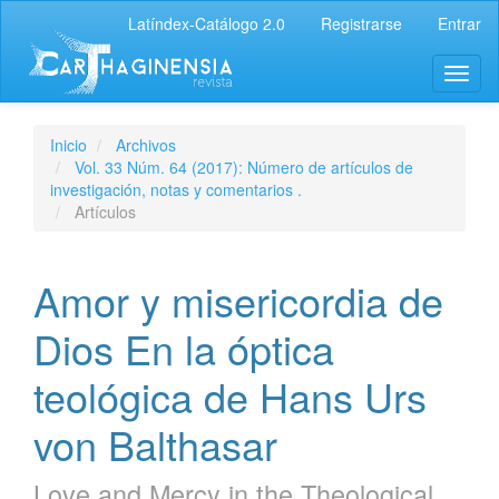
Latíndex-Catálogo 2.0
Registrarse
Entrar
Inicio
Archivos
Vol. 33 Núm. 64 (2017): Número de artículos de
investigación, notas y comentarios .
Artículos
Amor y misericordia de
Dios En la óptica
teológica de Hans Urs
von Balthasar
Love and Mercy in the Theological