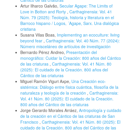
Artur Ilharco Galvão,
Secular Agape: The Limits of
Love in Botton and Rorty
,
Carthaginensia: Vol. 41
Núm. 79 (2025): Teología, historia y literatura en el
Barroco hispano / Logos, ´Agape, Sarx. Una dialógica
cristiana
Susana Vilas Boas,
Implementing an ecoculture: living
beyond fear
,
Carthaginensia: Vol. 40 Núm. 77 (2024):
Número misceláneo de artículos de investigación
Bernardo Pérez Andreo,
Presentación del
monográfico: Cuidar la Creación: 800 años del Cántico
de las criaturas
,
Carthaginensia: Vol. 41 Núm. 80
(2025): El cuidado de la Creación. 800 años del
Cántico de las criaturas
Miguel Ramón Viguri Axpe,
Una Creación eco-
sistémica: Diálogo entre física cuántica, filosofía de la
naturaleza y teología de la creación
,
Carthaginensia:
Vol. 41 Núm. 80 (2025): El cuidado de la Creación.
800 años del Cántico de las criaturas
Jorge Gerardo Morales Arráez,
Antropología y cuidado
de la creación en el Cántico de las criaturas de San
Francisco
,
Carthaginensia: Vol. 41 Núm. 80 (2025): El
cuidado de la Creación. 800 años del Cántico de las