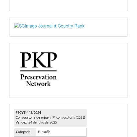
SJR
PKP
FECYT