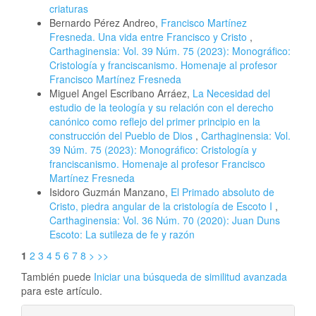
criaturas
Bernardo Pérez Andreo,
Francisco Martínez
Fresneda. Una vida entre Francisco y Cristo
,
Carthaginensia: Vol. 39 Núm. 75 (2023): Monográfico:
Cristología y franciscanismo. Homenaje al profesor
Francisco Martínez Fresneda
Miguel Angel Escribano Arráez,
La Necesidad del
estudio de la teología y su relación con el derecho
canónico como reflejo del primer principio en la
construcción del Pueblo de Dios
,
Carthaginensia: Vol.
39 Núm. 75 (2023): Monográfico: Cristología y
franciscanismo. Homenaje al profesor Francisco
Martínez Fresneda
Isidoro Guzmán Manzano,
El Primado absoluto de
Cristo, piedra angular de la cristología de Escoto I
,
Carthaginensia: Vol. 36 Núm. 70 (2020): Juan Duns
Escoto: La sutileza de fe y razón
1
2
3
4
5
6
7
8
>
>>
También puede
Iniciar una búsqueda de similitud avanzada
para este artículo.