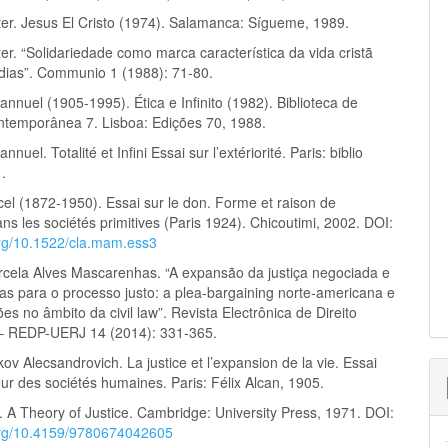
ter. Jesus El Cristo (1974). Salamanca: Sígueme, 1989.
er. “Solidariedade como marca característica da vida cristã
dias”. Communio 1 (1988): 71-80.
nnuel (1905-1995). Ética e Infinito (1982). Biblioteca de
ontemporânea 7. Lisboa: Edições 70, 1988.
nuel. Totalité et Infini Essai sur l’extériorité. Paris: biblio
.
el (1872-1950). Essai sur le don. Forme et raison de
ns les sociétés primitives (Paris 1924). Chicoutimi, 2002. DOI:
.org/10.1522/cla.mam.ess3
arcela Alves Mascarenhas. “A expansão da justiça negociada e
vas para o processo justo: a plea-bargaining norte-americana e
es no âmbito da civil law”. Revista Electrônica de Direito
– REDP-UERJ 14 (2014): 331-365.
ov Alecsandrovich. La justice et l’expansion de la vie. Essai
ur des sociétés humaines. Paris: Félix Alcan, 1905.
 A Theory of Justice. Cambridge: University Press, 1971. DOI:
.org/10.4159/9780674042605