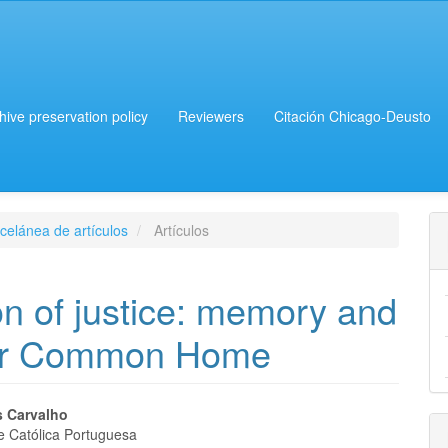
chive preservation policy
Reviewers
Citación Chicago-Deusto
celánea de artículos
Artículos
on of justice: memory and
our Common Home
s Carvalho
e Católica Portuguesa