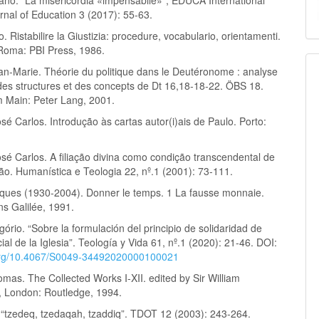
rnal of Education 3 (2017): 55-63.
o. Ristabilire la Giustizia: procedure, vocabulario, orientamenti.
Roma: PBI Press, 1986.
ean-Marie. Théorie du politique dans le Deutéronome : analyse
 des structures et des concepts de Dt 16,18-18-22. ÖBS 18.
m Main: Peter Lang, 2001.
sé Carlos. Introdução às cartas autor(i)ais de Paulo. Porto:
sé Carlos. A filiação divina como condição transcendental de
ão. Humanística e Teologia 22, nº.1 (2001): 73-111.
cques (1930-2004). Donner le temps. 1 La fausse monnaie.
ons Galilée, 1991.
gório. “Sobre la formulación del principio de solidaridad de
ial de la Iglesia”. Teología y Vida 61, nº.1 (2020): 21-46. DOI:
.org/10.4067/S0049-34492020000100021
mas. The Collected Works I-XII. edited by Sir William
, London: Routledge, 1994.
 “tzedeq, tzedaqah, tzaddiq”. TDOT 12 (2003): 243-264.