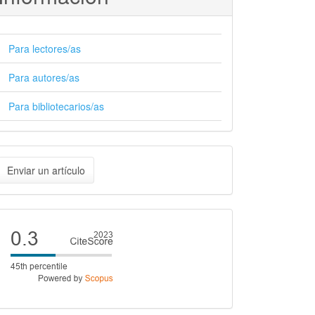
Para lectores/as
Para autores/as
Para bibliotecarios/as
nviar
Enviar un artículo
n
rtículo
Cite
score