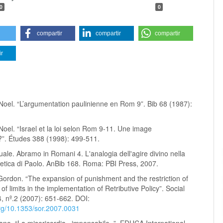
0
0
compartir
compartir
compartir
ir
-Noel. “L’argumentation paulinienne en Rom 9”. Bib 68 (1987):
-Noel. “Israel et la loi selon Rom 9-11. Une image
?”. Études 388 (1998): 499-511.
ale. Abramo in Romani 4. L'analogia dell'agire divino nella
getica di Paolo. AnBib 168. Roma: PBI Press, 2007.
ordon. “The expansion of punishment and the restriction of
 of limits in the implementation of Retributive Policy”. Social
, nº.2 (2007): 651-662. DOI:
org/10.1353/sor.2007.0031
fano. “La misericordia «impensabile»”, EDUCA International