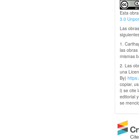
Esta obra
3.0 Unpo
Las obras
siguiente
1. Cartha
las obras 
mismas ba
2. Las obr
una Lice
By)
https
copiar, u
i) se cite
editorial 
se mencio