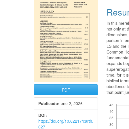
Resu
In this mer
not only at
dimensions, 
person in en
LS and the H
Common Home
fundamental 
expands bey
supererogati
time, for it
biblical term
obedience to
PDF
that point ju
Descargas
Publicado:
ene 2, 2026
DOI:
https://doi.org/10.62217/carth.
627