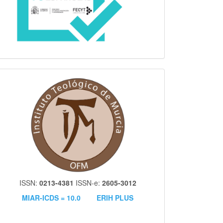
itm
ISSN:
0213-4381
ISSN-e:
2605-3012
MIAR-ICDS = 10.0
ERIH PLUS