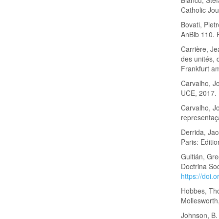
Catholic Jou
Bovati, Pietr
AnBib 110. 
Carrière, J
des unités,
Frankfurt a
Carvalho, Jo
UCE, 2017.
Carvalho, Jo
representaç
Derrida, Ja
Paris: Editi
Guitián, Gre
Doctrina Soc
https://doi
Hobbes, Tho
Mollesworth
Johnson, B.