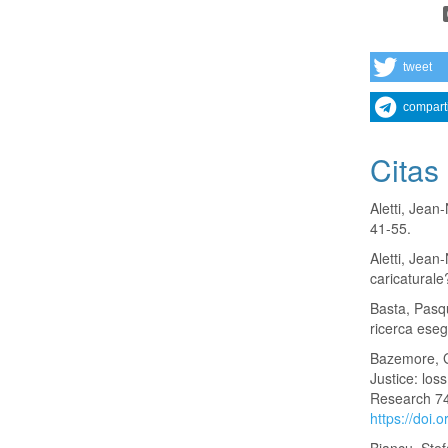
tweet
compart
Citas
Aletti, Jean
41-55.
Aletti, Jean
caricaturale
Basta, Pasqu
ricerca ese
Bazemore, G
Justice: loss
Research 74
https://doi.
Biancu, Ste