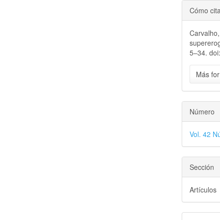
Cómo cit
Carvalho,
superero
5–34. doi
Más for
Número
Vol. 42 N
Sección
Artículos