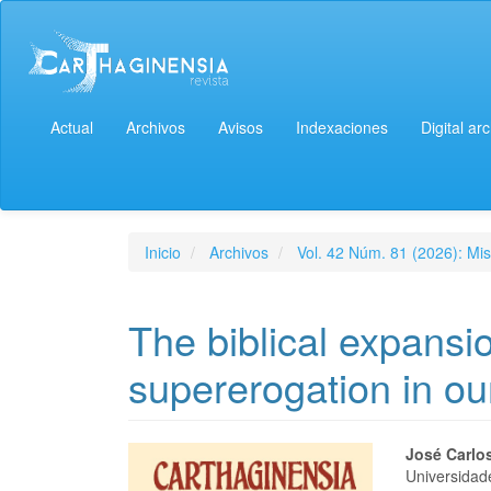
Actual
Archivos
Avisos
Indexaciones
Digital ar
Inicio
Archivos
Vol. 42 Núm. 81 (2026): Mis
The biblical expansi
supererogation in 
José Carlo
Universidad