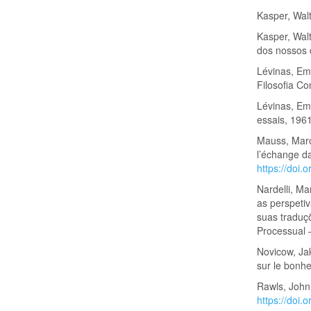
Kasper, Wal
Kasper, Walt
dos nossos 
Lévinas, Ema
Filosofia C
Lévinas, Eman
essais, 1961
Mauss, Marc
l’échange da
https://doi
Nardelli, M
as perspeti
suas traduçõ
Processual 
Novicow, Jak
sur le bonhe
Rawls, John.
https://doi