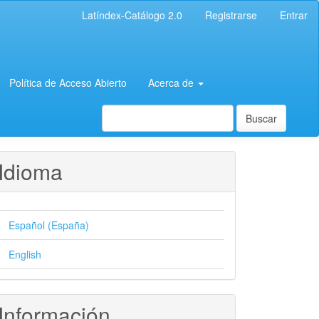
Latíndex-Catálogo 2.0
Registrarse
Entrar
Política de Acceso Abierto
Acerca de
Buscar
Idioma
Español (España)
English
Información