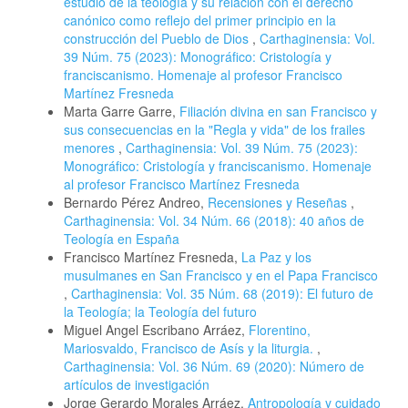
estudio de la teología y su relación con el derecho
canónico como reflejo del primer principio en la
construcción del Pueblo de Dios
,
Carthaginensia: Vol.
39 Núm. 75 (2023): Monográfico: Cristología y
franciscanismo. Homenaje al profesor Francisco
Martínez Fresneda
Marta Garre Garre,
Filiación divina en san Francisco y
sus consecuencias en la "Regla y vida" de los frailes
menores
,
Carthaginensia: Vol. 39 Núm. 75 (2023):
Monográfico: Cristología y franciscanismo. Homenaje
al profesor Francisco Martínez Fresneda
Bernardo Pérez Andreo,
Recensiones y Reseñas
,
Carthaginensia: Vol. 34 Núm. 66 (2018): 40 años de
Teología en España
Francisco Martínez Fresneda,
La Paz y los
musulmanes en San Francisco y en el Papa Francisco
,
Carthaginensia: Vol. 35 Núm. 68 (2019): El futuro de
la Teología; la Teología del futuro
Miguel Angel Escribano Arráez,
Florentino,
Mariosvaldo, Francisco de Asís y la liturgia.
,
Carthaginensia: Vol. 36 Núm. 69 (2020): Número de
artículos de investigación
Jorge Gerardo Morales Arráez,
Antropología y cuidado