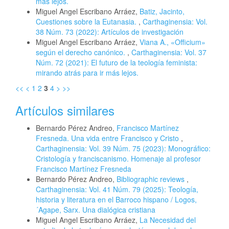
más lejos.
Miguel Angel Escribano Arráez,
Batiz, Jacinto,
Cuestiones sobre la Eutanasia.
,
Carthaginensia: Vol.
38 Núm. 73 (2022): Artículos de investigación
Miguel Angel Escribano Arráez,
Viana A., «Officium»
según el derecho canónico.
,
Carthaginensia: Vol. 37
Núm. 72 (2021): El futuro de la teología feminista:
mirando atrás para ir más lejos.
<<
<
1
2
3
4
>
>>
Artículos similares
Bernardo Pérez Andreo,
Francisco Martínez
Fresneda. Una vida entre Francisco y Cristo
,
Carthaginensia: Vol. 39 Núm. 75 (2023): Monográfico:
Cristología y franciscanismo. Homenaje al profesor
Francisco Martínez Fresneda
Bernardo Pérez Andreo,
Bibliographic reviews
,
Carthaginensia: Vol. 41 Núm. 79 (2025): Teología,
historia y literatura en el Barroco hispano / Logos,
´Agape, Sarx. Una dialógica cristiana
Miguel Angel Escribano Arráez,
La Necesidad del