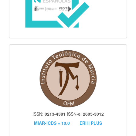
itm
ISSN:
0213-4381
ISSN-e:
2605-3012
MIAR-ICDS = 10.0
ERIH PLUS