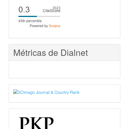
Cite
score
Métricas de Dialnet
SJR
PKP