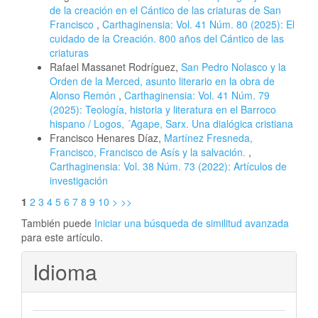
de la creación en el Cántico de las criaturas de San
Francisco
,
Carthaginensia: Vol. 41 Núm. 80 (2025): El
cuidado de la Creación. 800 años del Cántico de las
criaturas
Rafael Massanet Rodríguez,
San Pedro Nolasco y la
Orden de la Merced, asunto literario en la obra de
Alonso Remón
,
Carthaginensia: Vol. 41 Núm. 79
(2025): Teología, historia y literatura en el Barroco
hispano / Logos, ´Agape, Sarx. Una dialógica cristiana
Francisco Henares Díaz,
Martínez Fresneda,
Francisco, Francisco de Asís y la salvación.
,
Carthaginensia: Vol. 38 Núm. 73 (2022): Artículos de
investigación
1
2
3
4
5
6
7
8
9
10
>
>>
También puede
Iniciar una búsqueda de similitud avanzada
para este artículo.
Idioma