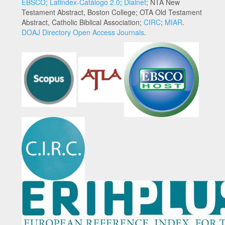
EBSCO
;
Latindex-Catálogo 2.0
;
Dialnet
; NTA New
Testament Abstract, Boston College; OTA Old Testament
Abstract, Catholic Biblical Association;
CIRC
;
MIAR
.
DOAJ Directory Open Access Journals
.