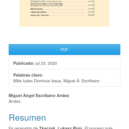
PDF
Publicado:
jul 23, 2020
Palabras clave:
Mitis Iudex Dominus Iesus, Miguel Á. Escribano
Miguel Angel Escribano Arráez
Arráez
Resumen
Es recensión de
Tkaczyk, Lukasz Piotr
,
El proceso más