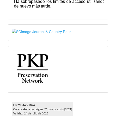
SJR
PKP
FECYT