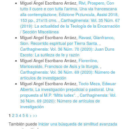
Miguel Ángel Escribano Arráez,
Rivi, Prospero, Con
tutto il cuore e con tutta l’anima. Una via francescana
alla contemplazione, Edizione Prziuncula, Assisi 2018,
153 pp., 21x15 cms.
,
Carthaginensia: Vol. 35 Núm. 67
(2019): La actualidad de la Teología de la Encarnación
/ Sección Miscelánea
Miguel Angel Escribano Arráez,
Ravasi, Gianfranco,
Sion. Recorrido espiritual por Tierra Santa.
,
Carthaginensia: Vol. 36 Núm. 70 (2020): Juan Duns
Escoto: La sutileza de fe y razón
Miguel Angel Escribano Arráez,
Florentino,
Mariosvaldo, Francisco de Asís y la liturgia.
,
Carthaginensia: Vol. 36 Núm. 69 (2020): Número de
artículos de investigación
Miguel Angel Escribano Arráez,
Tocto Meza, Edwuar
Alberto, La investigación prejudicial o pastoral. Una
propuesta al M.P. “Mitis iudex”.
,
Carthaginensia: Vol.
36 Núm. 69 (2020): Número de artículos de
investigación
1
2
3
4
5
6
>
>>
También puede
Iniciar una búsqueda de similitud avanzada