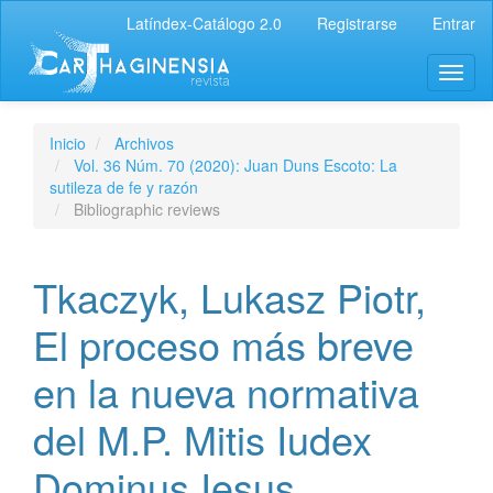
Latíndex-Catálogo 2.0
Registrarse
Entrar
Inicio
Archivos
Vol. 36 Núm. 70 (2020): Juan Duns Escoto: La
sutileza de fe y razón
Bibliographic reviews
Tkaczyk, Lukasz Piotr,
El proceso más breve
en la nueva normativa
del M.P. Mitis Iudex
Dominus Iesus.