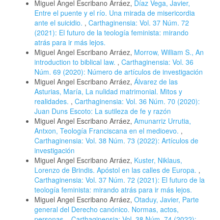
Miguel Angel Escribano Arráez,
Díaz Vega, Javier,
Entre el puente y el río. Una mirada de misericordia
ante el suicidio.
,
Carthaginensia: Vol. 37 Núm. 72
(2021): El futuro de la teología feminista: mirando
atrás para ir más lejos.
Miguel Angel Escribano Arráez,
Morrow, William S., An
introduction to biblical law.
,
Carthaginensia: Vol. 36
Núm. 69 (2020): Número de artículos de investigación
Miguel Angel Escribano Arráez,
Álvarez de las
Asturias, María, La nulidad matrimonial. Mitos y
realidades.
,
Carthaginensia: Vol. 36 Núm. 70 (2020):
Juan Duns Escoto: La sutileza de fe y razón
Miguel Angel Escribano Arráez,
Amunarriz Urrutia,
Antxon, Teología Franciscana en el medioevo.
,
Carthaginensia: Vol. 38 Núm. 73 (2022): Artículos de
investigación
Miguel Angel Escribano Arráez,
Kuster, Niklaus,
Lorenzo de Brindis. Apóstol en las calles de Europa.
,
Carthaginensia: Vol. 37 Núm. 72 (2021): El futuro de la
teología feminista: mirando atrás para ir más lejos.
Miguel Angel Escribano Arráez,
Otaduy, Javier, Parte
general del Derecho canónico. Normas, actos,
personas.
,
Carthaginensia: Vol. 38 Núm. 74 (2022):