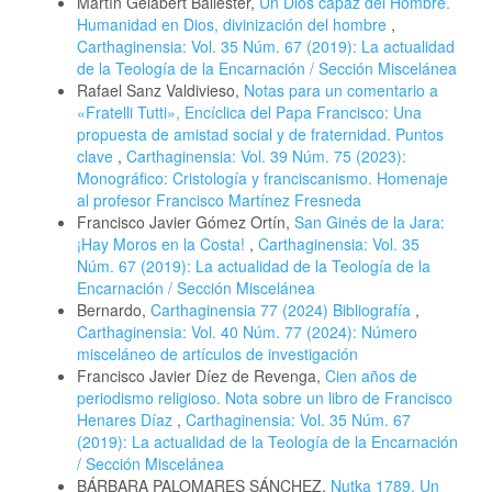
Martín Gelabert Ballester,
Un Dios capaz del Hombre.
Humanidad en Dios, divinización del hombre
,
Carthaginensia: Vol. 35 Núm. 67 (2019): La actualidad
de la Teología de la Encarnación / Sección Miscelánea
Rafael Sanz Valdivieso,
Notas para un comentario a
«Fratelli Tutti», Encíclica del Papa Francisco: Una
propuesta de amistad social y de fraternidad. Puntos
clave
,
Carthaginensia: Vol. 39 Núm. 75 (2023):
Monográfico: Cristología y franciscanismo. Homenaje
al profesor Francisco Martínez Fresneda
Francisco Javier Gómez Ortín,
San Ginés de la Jara:
¡Hay Moros en la Costa!
,
Carthaginensia: Vol. 35
Núm. 67 (2019): La actualidad de la Teología de la
Encarnación / Sección Miscelánea
Bernardo,
Carthaginensia 77 (2024) Bibliografía
,
Carthaginensia: Vol. 40 Núm. 77 (2024): Número
misceláneo de artículos de investigación
Francisco Javier Díez de Revenga,
Cien años de
periodismo religioso. Nota sobre un libro de Francisco
Henares Díaz
,
Carthaginensia: Vol. 35 Núm. 67
(2019): La actualidad de la Teología de la Encarnación
/ Sección Miscelánea
BÁRBARA PALOMARES SÁNCHEZ,
Nutka 1789. Un