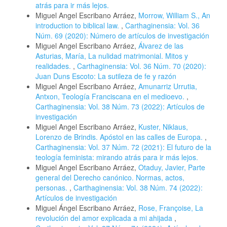
atrás para ir más lejos.
Miguel Angel Escribano Arráez,
Morrow, William S., An
introduction to biblical law.
,
Carthaginensia: Vol. 36
Núm. 69 (2020): Número de artículos de investigación
Miguel Angel Escribano Arráez,
Álvarez de las
Asturias, María, La nulidad matrimonial. Mitos y
realidades.
,
Carthaginensia: Vol. 36 Núm. 70 (2020):
Juan Duns Escoto: La sutileza de fe y razón
Miguel Angel Escribano Arráez,
Amunarriz Urrutia,
Antxon, Teología Franciscana en el medioevo.
,
Carthaginensia: Vol. 38 Núm. 73 (2022): Artículos de
investigación
Miguel Angel Escribano Arráez,
Kuster, Niklaus,
Lorenzo de Brindis. Apóstol en las calles de Europa.
,
Carthaginensia: Vol. 37 Núm. 72 (2021): El futuro de la
teología feminista: mirando atrás para ir más lejos.
Miguel Angel Escribano Arráez,
Otaduy, Javier, Parte
general del Derecho canónico. Normas, actos,
personas.
,
Carthaginensia: Vol. 38 Núm. 74 (2022):
Artículos de investigación
Miguel Ángel Escribano Arráez,
Rose, Françoise, La
revolución del amor explicada a mi ahijada
,