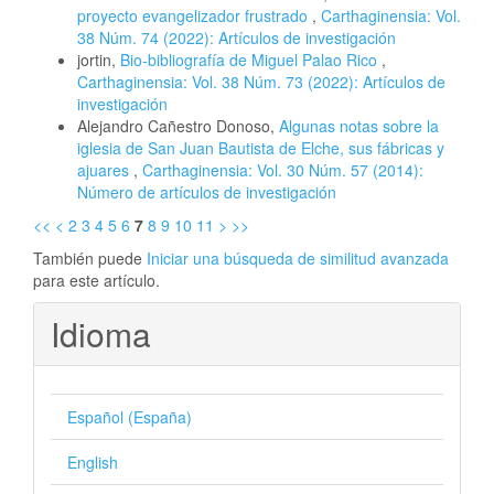
proyecto evangelizador frustrado
,
Carthaginensia: Vol.
38 Núm. 74 (2022): Artículos de investigación
jortin,
Bio-bibliografía de Miguel Palao Rico
,
Carthaginensia: Vol. 38 Núm. 73 (2022): Artículos de
investigación
Alejandro Cañestro Donoso,
Algunas notas sobre la
iglesia de San Juan Bautista de Elche, sus fábricas y
ajuares
,
Carthaginensia: Vol. 30 Núm. 57 (2014):
Número de artículos de investigación
<<
<
2
3
4
5
6
7
8
9
10
11
>
>>
También puede
Iniciar una búsqueda de similitud avanzada
para este artículo.
Idioma
Español (España)
English