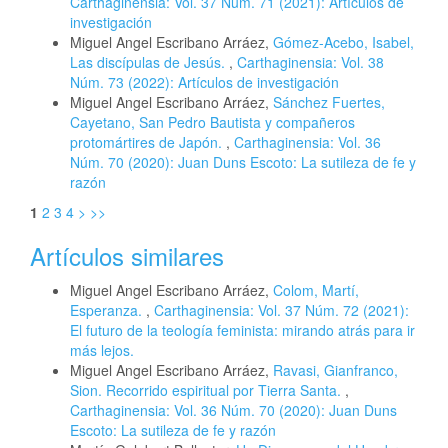
Carthaginensia: Vol. 37 Núm. 71 (2021): Artículos de
investigación
Miguel Angel Escribano Arráez,
Gómez-Acebo, Isabel,
Las discípulas de Jesús.
,
Carthaginensia: Vol. 38
Núm. 73 (2022): Artículos de investigación
Miguel Angel Escribano Arráez,
Sánchez Fuertes,
Cayetano, San Pedro Bautista y compañeros
protomártires de Japón.
,
Carthaginensia: Vol. 36
Núm. 70 (2020): Juan Duns Escoto: La sutileza de fe y
razón
1
2
3
4
>
>>
Artículos similares
Miguel Angel Escribano Arráez,
Colom, Martí,
Esperanza.
,
Carthaginensia: Vol. 37 Núm. 72 (2021):
El futuro de la teología feminista: mirando atrás para ir
más lejos.
Miguel Angel Escribano Arráez,
Ravasi, Gianfranco,
Sion. Recorrido espiritual por Tierra Santa.
,
Carthaginensia: Vol. 36 Núm. 70 (2020): Juan Duns
Escoto: La sutileza de fe y razón