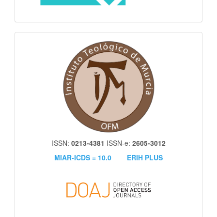
itm
ISSN:
0213-4381
ISSN-e:
2605-3012
MIAR-ICDS = 10.0
ERIH PLUS