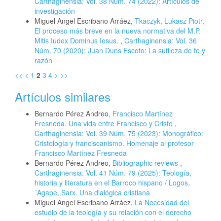
Carthaginensia: Vol. 38 Núm. 74 (2022): Artículos de
investigación
Miguel Angel Escribano Arráez,
Tkaczyk, Lukasz Piotr,
El proceso más breve en la nueva normativa del M.P.
Mitis Iudex Dominus Iesus.
,
Carthaginensia: Vol. 36
Núm. 70 (2020): Juan Duns Escoto: La sutileza de fe y
razón
<<
<
1
2
3
4
>
>>
Artículos similares
Bernardo Pérez Andreo,
Francisco Martínez
Fresneda. Una vida entre Francisco y Cristo
,
Carthaginensia: Vol. 39 Núm. 75 (2023): Monográfico:
Cristología y franciscanismo. Homenaje al profesor
Francisco Martínez Fresneda
Bernardo Pérez Andreo,
Bibliographic reviews
,
Carthaginensia: Vol. 41 Núm. 79 (2025): Teología,
historia y literatura en el Barroco hispano / Logos,
´Agape, Sarx. Una dialógica cristiana
Miguel Angel Escribano Arráez,
La Necesidad del
estudio de la teología y su relación con el derecho