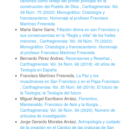
canónico como reflejo del primer principio en la
construcción del Pueblo de Dios
,
Carthaginensia: Vol.
39 Núm. 75 (2023): Monográfico: Cristología y
franciscanismo. Homenaje al profesor Francisco
Martínez Fresneda
Marta Garre Garre,
Filiación divina en san Francisco y
sus consecuencias en la "Regla y vida" de los frailes
menores
,
Carthaginensia: Vol. 39 Núm. 75 (2023):
Monográfico: Cristología y franciscanismo. Homenaje
al profesor Francisco Martínez Fresneda
Bernardo Pérez Andreo,
Recensiones y Reseñas
,
Carthaginensia: Vol. 34 Núm. 66 (2018): 40 años de
Teología en España
Francisco Martínez Fresneda,
La Paz y los
musulmanes en San Francisco y en el Papa Francisco
,
Carthaginensia: Vol. 35 Núm. 68 (2019): El futuro de
la Teología; la Teología del futuro
Miguel Angel Escribano Arráez,
Florentino,
Mariosvaldo, Francisco de Asís y la liturgia.
,
Carthaginensia: Vol. 36 Núm. 69 (2020): Número de
artículos de investigación
Jorge Gerardo Morales Arráez,
Antropología y cuidado
de la creación en el Cántico de las criaturas de San