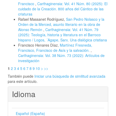
Francisco
,
Carthaginensia: Vol. 41 Núm. 80 (2025): El
cuidado de la Creación. 800 años del Cántico de las
criaturas
Rafael Massanet Rodríguez,
San Pedro Nolasco y la
Orden de la Merced, asunto literario en la obra de
Alonso Remón
,
Carthaginensia: Vol. 41 Núm. 79
(2025): Teología, historia y literatura en el Barroco
hispano / Logos, ´Agape, Sarx. Una dialógica cristiana
Francisco Henares Díaz,
Martínez Fresneda,
Francisco, Francisco de Asís y la salvación.
,
Carthaginensia: Vol. 38 Núm. 73 (2022): Artículos de
investigación
1
2
3
4
5
6
7
8
9
10
>
>>
También puede
Iniciar una búsqueda de similitud avanzada
para este artículo.
Idioma
Español (España)