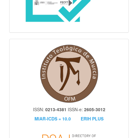
itm
ISSN:
0213-4381
ISSN-e:
2605-3012
MIAR-ICDS = 10.0
ERIH PLUS