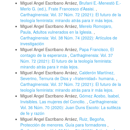
Miguel Angel Escribano Arráez,
Brufani E.-Menestò E.-
Merlo G. (ed.), Frate Francesco d’Assisi.
,
Carthaginensia: Vol. 37 Núm. 72 (2021): El futuro de la
teología feminista: mirando atrás para ir más lejos.
Miguel Angel Escribano Arráez,
Merelo Romojaro,
Paula, Adultos vulnerados en la Iglesia.
,
Carthaginensia: Vol. 38 Núm. 74 (2022): Artículos de
investigación
Miguel Angel Escribano Arráez,
Papa Francisco, El
contagio de la esperanza
,
Carthaginensia: Vol. 37
Núm. 72 (2021): El futuro de la teología feminista:
mirando atrás para ir más lejos.
Miguel Angel Escribano Arráez,
Calderón Martínez,
Severino, Ternura de Dios y «fraternidad» humana.
,
Carthaginensia: Vol. 37 Núm. 72 (2021): El futuro de la
teología feminista: mirando atrás para ir más lejos.
Miguel Angel Escribano Arráez,
Gómez Acebo, Isabel,
Invisibles. Las mujeres del Concilio.
,
Carthaginensia:
Vol. 36 Núm. 70 (2020): Juan Duns Escoto: La sutileza
de fe y razón
Miguel Angel Escribano Arráez,
Ruiz, Begoña,
Protección de menores. Guía para formadores
,