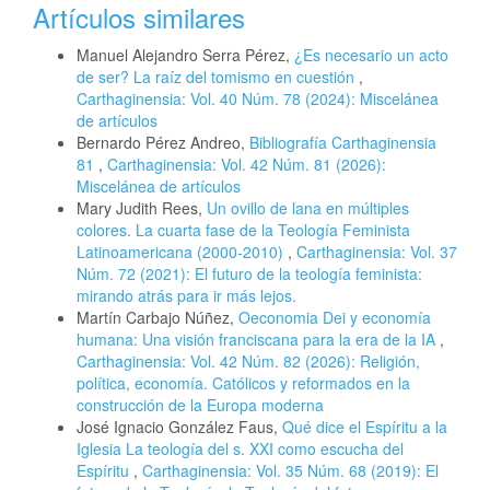
Artículos similares
Manuel Alejandro Serra Pérez,
¿Es necesario un acto
de ser? La raíz del tomismo en cuestión
,
Carthaginensia: Vol. 40 Núm. 78 (2024): Miscelánea
de artículos
Bernardo Pérez Andreo,
Bibliografía Carthaginensia
81
,
Carthaginensia: Vol. 42 Núm. 81 (2026):
Miscelánea de artículos
Mary Judith Rees,
Un ovillo de lana en múltiples
colores. La cuarta fase de la Teología Feminista
Latinoamericana (2000-2010)
,
Carthaginensia: Vol. 37
Núm. 72 (2021): El futuro de la teología feminista:
mirando atrás para ir más lejos.
Martín Carbajo Núñez,
Oeconomia Dei y economía
humana: Una visión franciscana para la era de la IA
,
Carthaginensia: Vol. 42 Núm. 82 (2026): Religión,
política, economía. Católicos y reformados en la
construcción de la Europa moderna
José Ignacio González Faus,
Qué dice el Espíritu a la
Iglesia La teología del s. XXI como escucha del
Espíritu
,
Carthaginensia: Vol. 35 Núm. 68 (2019): El