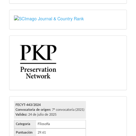
SJR
PKP
FECYT