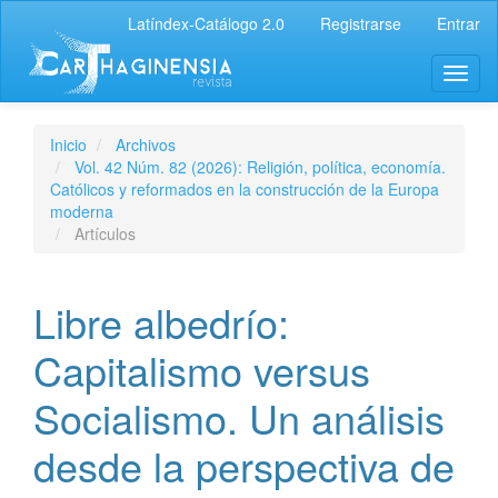
Latíndex-Catálogo 2.0
Registrarse
Entrar
Inicio
Archivos
Vol. 42 Núm. 82 (2026): Religión, política, economía.
Católicos y reformados en la construcción de la Europa
moderna
Artículos
Libre albedrío:
Capitalismo versus
Socialismo. Un análisis
desde la perspectiva de