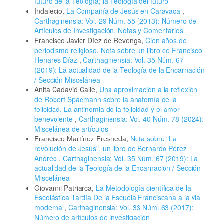
futuro de la Teología; la Teología del futuro
Indalecio,
La Compañía de Jesús en Caravaca
,
Carthaginensia: Vol. 29 Núm. 55 (2013): Número de
Artículos de Investigación, Notas y Comentarios
Francisco Javier Díez de Revenga,
Cien años de
periodismo religioso. Nota sobre un libro de Francisco
Henares Díaz
,
Carthaginensia: Vol. 35 Núm. 67
(2019): La actualidad de la Teología de la Encarnación
/ Sección Miscelánea
Anita Cadavid Calle,
Una aproximación a la reflexión
de Robert Spaemann sobre la anatomía de la
felicidad. La antinomia de la felicidad y el amor
benevolente
,
Carthaginensia: Vol. 40 Núm. 78 (2024):
Miscelánea de artículos
Francisco Martínez Fresneda,
Nota sobre "La
revolución de Jesús", un libro de Bernardo Pérez
Andreo
,
Carthaginensia: Vol. 35 Núm. 67 (2019): La
actualidad de la Teología de la Encarnación / Sección
Miscelánea
Giovanni Patriarca,
La Metodología científica de la
Escolástica Tardía De la Escuela Franciscana a la via
moderna
,
Carthaginensia: Vol. 33 Núm. 63 (2017):
Número de artículos de investigación