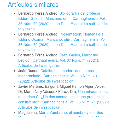
Artículos similares
Bernardo Pérez Andreo,
Bibliogra´fía del profesor
Isidoro Guzmán Manzano, ofm
,
Carthaginensia: Vol.
36 Núm. 70 (2020): Juan Duns Escoto: La sutileza de
fe y razón
Bernardo Pérez Andreo,
Presentación: Homenaje a
Isidorio Guzmán Manzano, ofm
,
Carthaginensia: Vol.
36 Núm. 70 (2020): Juan Duns Escoto: La sutileza de
fe y razón
Bernardo Pérez Andreo,
Díaz, Carlos, Marcelino
Legido
,
Carthaginensia: Vol. 37 Núm. 71 (2021):
Artículos de investigación
João Duque,
Catolicismo, modernidade e pós-
modernidade
,
Carthaginensia: Vol. 38 Núm. 73
(2022): Artículos de investigación
Javier Martínez Baigorri, Miguel Ramón Viguri Axpe,
Dr, María Nely Vásquez Pérez, Dra,
Una mirada crítica
a Laudato Si' ¿Un documento más o una propuesta
consistente?
,
Carthaginensia: Vol. 38 Núm. 74 (2022):
Artículos de investigación
Magdalena,
María Zambrano: el hombre y lo divino