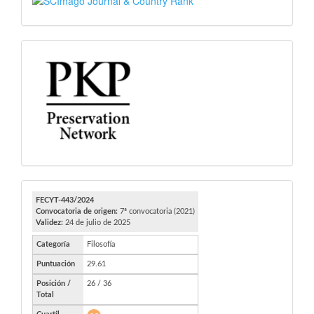
SJR
PKP
FECYT