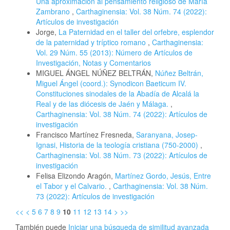
Una aproximación al pensamiento religioso de María
Zambrano
,
Carthaginensia: Vol. 38 Núm. 74 (2022):
Artículos de investigación
Jorge,
La Paternidad en el taller del orfebre, esplendor
de la paternidad y tríptico romano
,
Carthaginensia:
Vol. 29 Núm. 55 (2013): Número de Artículos de
Investigación, Notas y Comentarios
MIGUEL ÁNGEL NÚÑEZ BELTRÁN,
Núñez Beltrán,
Miguel Ángel (coord.): Synodicon Baeticum IV.
Constituciones sinodales de la Abadía de Alcalá la
Real y de las diócesis de Jaén y Málaga.
,
Carthaginensia: Vol. 38 Núm. 74 (2022): Artículos de
investigación
Francisco Martínez Fresneda,
Saranyana, Josep-
Ignasi, Historia de la teología cristiana (750-2000)
,
Carthaginensia: Vol. 38 Núm. 73 (2022): Artículos de
investigación
Felisa Elizondo Aragón,
Martínez Gordo, Jesús, Entre
el Tabor y el Calvario.
,
Carthaginensia: Vol. 38 Núm.
73 (2022): Artículos de investigación
<<
<
5
6
7
8
9
10
11
12
13
14
>
>>
También puede
Iniciar una búsqueda de similitud avanzada