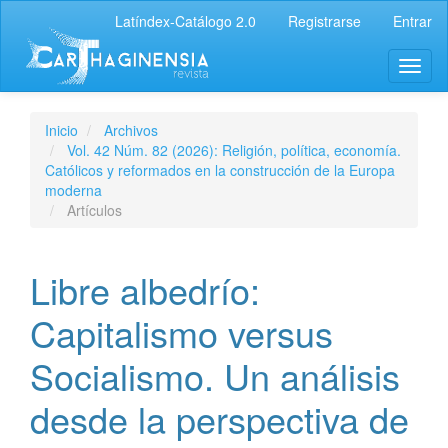
Latíndex-Catálogo 2.0
Registrarse
Entrar
Inicio
Archivos
Vol. 42 Núm. 82 (2026): Religión, política, economía.
Católicos y reformados en la construcción de la Europa
moderna
Artículos
Libre albedrío:
Capitalismo versus
Socialismo. Un análisis
desde la perspectiva de