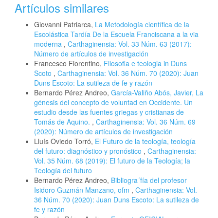
Artículos similares
Giovanni Patriarca,
La Metodología científica de la
Escolástica Tardía De la Escuela Franciscana a la via
moderna
,
Carthaginensia: Vol. 33 Núm. 63 (2017):
Número de artículos de investigación
Francesco Fiorentino,
Filosofia e teologia in Duns
Scoto
,
Carthaginensia: Vol. 36 Núm. 70 (2020): Juan
Duns Escoto: La sutileza de fe y razón
Bernardo Pérez Andreo,
García-Valiño Abós, Javier, La
génesis del concepto de voluntad en Occidente. Un
estudio desde las fuentes griegas y cristianas de
Tomás de Aquino.
,
Carthaginensia: Vol. 36 Núm. 69
(2020): Número de artículos de investigación
Lluís Oviedo Torró,
El Futuro de la teología, teología
del futuro: diagnóstico y pronóstico
,
Carthaginensia:
Vol. 35 Núm. 68 (2019): El futuro de la Teología; la
Teología del futuro
Bernardo Pérez Andreo,
Bibliogra´fía del profesor
Isidoro Guzmán Manzano, ofm
,
Carthaginensia: Vol.
36 Núm. 70 (2020): Juan Duns Escoto: La sutileza de
fe y razón