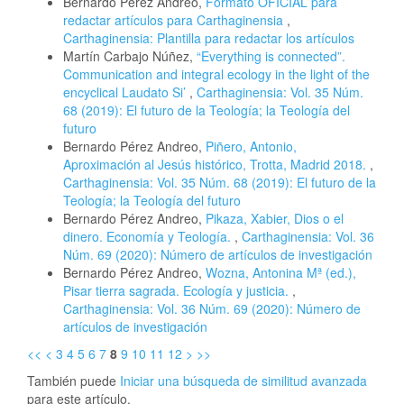
Bernardo Pérez Andreo,
Formato OFICIAL para
redactar artículos para Carthaginensia
,
Carthaginensia: Plantilla para redactar los artículos
Martín Carbajo Núñez,
“Everything is connected”.
Communication and integral ecology in the light of the
encyclical Laudato Si’
,
Carthaginensia: Vol. 35 Núm.
68 (2019): El futuro de la Teología; la Teología del
futuro
Bernardo Pérez Andreo,
Piñero, Antonio,
Aproximación al Jesús histórico, Trotta, Madrid 2018.
,
Carthaginensia: Vol. 35 Núm. 68 (2019): El futuro de la
Teología; la Teología del futuro
Bernardo Pérez Andreo,
Pikaza, Xabier, Dios o el
dinero. Economía y Teología.
,
Carthaginensia: Vol. 36
Núm. 69 (2020): Número de artículos de investigación
Bernardo Pérez Andreo,
Wozna, Antonina Mª (ed.),
Pisar tierra sagrada. Ecología y justicia.
,
Carthaginensia: Vol. 36 Núm. 69 (2020): Número de
artículos de investigación
<<
<
3
4
5
6
7
8
9
10
11
12
>
>>
También puede
Iniciar una búsqueda de similitud avanzada
para este artículo.