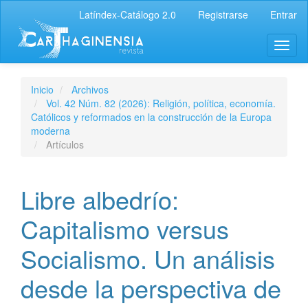
Latíndex-Catálogo 2.0
Registrarse
Entrar
Inicio
Archivos
Vol. 42 Núm. 82 (2026): Religión, política, economía.
Católicos y reformados en la construcción de la Europa
moderna
Artículos
Libre albedrío:
Capitalismo versus
Socialismo. Un análisis
desde la perspectiva de