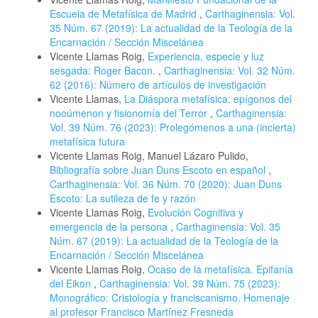
Escuela de Metafísica de Madrid
,
Carthaginensia: Vol.
35 Núm. 67 (2019): La actualidad de la Teología de la
Encarnación / Sección Miscelánea
Vicente Llamas Roig,
Experiencia, especie y luz
sesgada: Roger Bacon.
,
Carthaginensia: Vol. 32 Núm.
62 (2016): Número de artículos de investigación
Vicente Llamas,
La Diáspora metafísica: epígonos del
nooúmenon y fisionomía del Terror
,
Carthaginensia:
Vol. 39 Núm. 76 (2023): Prolegómenos a una (incierta)
metafísica futura
Vicente Llamas Roig, Manuel Lázaro Pulido,
Bibliografía sobre Juan Duns Escoto en español
,
Carthaginensia: Vol. 36 Núm. 70 (2020): Juan Duns
Escoto: La sutileza de fe y razón
Vicente Llamas Roig,
Evolución Cognitiva y
emergencia de la persona
,
Carthaginensia: Vol. 35
Núm. 67 (2019): La actualidad de la Teología de la
Encarnación / Sección Miscelánea
Vicente Llamas Roig,
Ocaso de la metafísica. Epifanía
del Eikon
,
Carthaginensia: Vol. 39 Núm. 75 (2023):
Monográfico: Cristología y franciscanismo. Homenaje
al profesor Francisco Martínez Fresneda