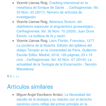
Vicente Llamas Roig,
Cracking intencional en la
metafísica de Enrique de Gante .
,
Carthaginensia: Vol.
33 Núm. 63 (2017): Número de artículos de
investigación
Vicente Llamas Roig,
Adversus Scotum: del
objetivismo especular al singularismo gnoseológico
,
Carthaginensia: Vol. 36 Núm. 70 (2020): Juan Duns
Escoto: La sutileza de fe y razón
Vicente Llamas Roig,
León Florido, Francisco, 1277.
La condena de la filosofía. Edición del syllabus del
obispo Tempier en la Universidad de París, Guillermo
Escolar Editor, Madrid, 2018, 126 páginas, 23 x 15
cms.
,
Carthaginensia: Vol. 35 Núm. 67 (2019): La
actualidad de la Teología de la Encarnación / Sección
Miscelánea
1
2
>
>>
Artículos similares
Miguel Angel Escribano Arráez,
La Necesidad del
estudio de la teología y su relación con el derecho
canónico como reflejo del primer principio en la