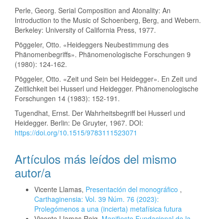
Perle, Georg. Serial Composition and Atonality: An
Introduction to the Music of Schoenberg, Berg, and Webern.
Berkeley: University of California Press, 1977.
Pöggeler, Otto. «Heideggers Neubestimmung des
Phänomenbegriffs». Phänomenologische Forschungen 9
(1980): 124-162.
Pöggeler, Otto. «Zeit und Sein bei Heidegger». En Zeit und
Zeitlichkeit bei Husserl und Heidegger. Phänomenologische
Forschungen 14 (1983): 152-191.
Tugendhat, Ernst. Der Wahrheitsbegriff bei Husserl und
Heidegger. Berlin: De Gruyter, 1967. DOI:
https://doi.org/10.1515/9783111523071
Artículos más leídos del mismo
autor/a
Vicente Llamas,
Presentación del monográfico
,
Carthaginensia: Vol. 39 Núm. 76 (2023):
Prolegómenos a una (incierta) metafísica futura
Vicente Llamas Roig,
Manifiesto Fundacional de la