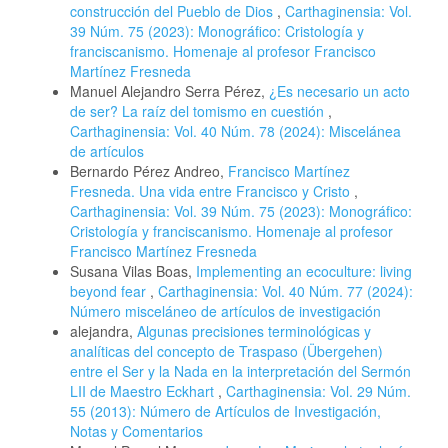
construcción del Pueblo de Dios
,
Carthaginensia: Vol.
39 Núm. 75 (2023): Monográfico: Cristología y
franciscanismo. Homenaje al profesor Francisco
Martínez Fresneda
Manuel Alejandro Serra Pérez,
¿Es necesario un acto
de ser? La raíz del tomismo en cuestión
,
Carthaginensia: Vol. 40 Núm. 78 (2024): Miscelánea
de artículos
Bernardo Pérez Andreo,
Francisco Martínez
Fresneda. Una vida entre Francisco y Cristo
,
Carthaginensia: Vol. 39 Núm. 75 (2023): Monográfico:
Cristología y franciscanismo. Homenaje al profesor
Francisco Martínez Fresneda
Susana Vilas Boas,
Implementing an ecoculture: living
beyond fear
,
Carthaginensia: Vol. 40 Núm. 77 (2024):
Número misceláneo de artículos de investigación
alejandra,
Algunas precisiones terminológicas y
analíticas del concepto de Traspaso (Übergehen)
entre el Ser y la Nada en la interpretación del Sermón
LII de Maestro Eckhart
,
Carthaginensia: Vol. 29 Núm.
55 (2013): Número de Artículos de Investigación,
Notas y Comentarios