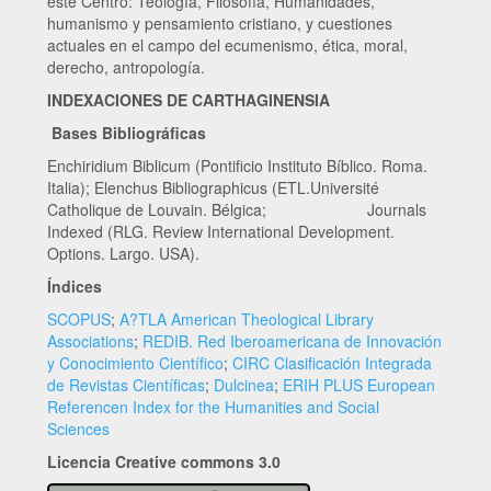
este Centro: Teología, Filosofía, Humanidades,
humanismo y pensamiento cristiano, y cuestiones
actuales en el campo del ecumenismo, ética, moral,
derecho, antropología.
INDEXACIONES DE CARTHAGINENSIA
Bases Bibliográficas
Enchiridium Biblicum (Pontificio Instituto Bíblico. Roma.
Italia); Elenchus Bibliographicus (ETL.Université
Catholique de Louvain. Bélgica; Journals
Indexed (RLG. Review International Development.
Options. Largo. USA).
Índices
SCOPUS
;
A?TLA American Theological Library
Associations
;
REDIB. Red Iberoamericana de Innovación
y Conocimiento Científico
;
CIRC Clasificación Integrada
de Revistas Científicas
;
Dulcinea
;
ERIH PLUS European
Referencen Index for the Humanities and Social
Sciences
Licencia Creative commons 3.0