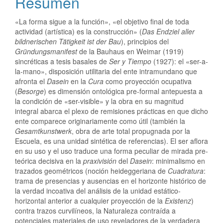
Resumen
«La forma sigue a la función», «el objetivo final de toda
actividad (artística) es la construcción» (
Das Endziel aller
bildnerischen Tätigkeit ist der Bau
), principios del
Gründungsmanifest
de la Bauhaus en Weimar (1919)
sincréticas a tesis basales de
Ser y Tiempo
(1927): el «ser-a-
la-mano», disposición utilitaria del ente intramundano que
afronta el
Dasein
en la
Cura
como proyección ocupativa
(
Besorge
) es dimensión ontológica pre-formal antepuesta a
la condición de «ser-visible» y la obra en su magnitud
integral abarca el plexo de remisiones prácticas en que dicho
ente comparece originariamente como útil (también la
Gesamtkunstwerk
, obra de arte total propugnada por la
Escuela, es una unidad sintética de referencias). El ser aflora
en su uso y el uso traduce una forma peculiar de mirada pre-
teórica decisiva en la
praxivisión
del
Dasein
: minimalismo en
trazados geométricos (noción heideggeriana de
Cuadratura
:
trama de presencias y ausencias en el horizonte histórico de
la verdad incoativa del análisis de la unidad estático-
horizontal anterior a cualquier proyección de la
Existenz
)
contra trazos curvilíneos, la Naturaleza contraída a
potenciales materiales de uso reveladores de la verdadera