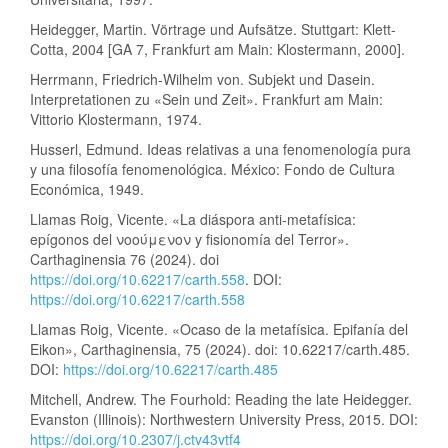
Heidegger, Martin. Vörtrage und Aufsätze. Stuttgart: Klett-
Cotta, 2004 [GA 7, Frankfurt am Main: Klostermann, 2000].
Herrmann, Friedrich-Wilhelm von. Subjekt und Dasein.
Interpretationen zu «Sein und Zeit». Frankfurt am Main:
Vittorio Klostermann, 1974.
Husserl, Edmund. Ideas relativas a una fenomenología pura
y una filosofía fenomenológica. México: Fondo de Cultura
Económica, 1949.
Llamas Roig, Vicente. «La diáspora anti-metafísica:
epígonos del νοούμενον y fisionomía del Terror».
Carthaginensia 76 (2024). doi
https://doi.org/10.62217/carth.558
. DOI:
https://doi.org/10.62217/carth.558
Llamas Roig, Vicente. «Ocaso de la metafísica. Epifanía del
Eikon», Carthaginensia, 75 (2024). doi: 10.62217/carth.485.
DOI:
https://doi.org/10.62217/carth.485
Mitchell, Andrew. The Fourhold: Reading the late Heidegger.
Evanston (Illinois): Northwestern University Press, 2015. DOI:
https://doi.org/10.2307/j.ctv43vtf4