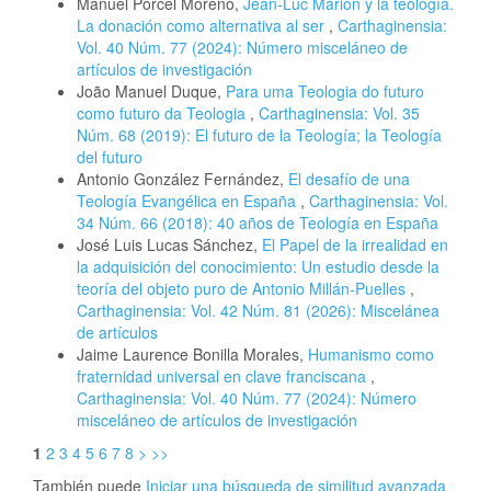
Manuel Porcel Moreno,
Jean-Luc Marion y la teología.
La donación como alternativa al ser
,
Carthaginensia:
Vol. 40 Núm. 77 (2024): Número misceláneo de
artículos de investigación
João Manuel Duque,
Para uma Teologia do futuro
como futuro da Teologia
,
Carthaginensia: Vol. 35
Núm. 68 (2019): El futuro de la Teología; la Teología
del futuro
Antonio González Fernández,
El desafío de una
Teología Evangélica en España
,
Carthaginensia: Vol.
34 Núm. 66 (2018): 40 años de Teología en España
José Luis Lucas Sánchez,
El Papel de la irrealidad en
la adquisición del conocimiento: Un estudio desde la
teoría del objeto puro de Antonio Millán-Puelles
,
Carthaginensia: Vol. 42 Núm. 81 (2026): Miscelánea
de artículos
Jaime Laurence Bonilla Morales,
Humanismo como
fraternidad universal en clave franciscana
,
Carthaginensia: Vol. 40 Núm. 77 (2024): Número
misceláneo de artículos de investigación
1
2
3
4
5
6
7
8
>
>>
También puede
Iniciar una búsqueda de similitud avanzada