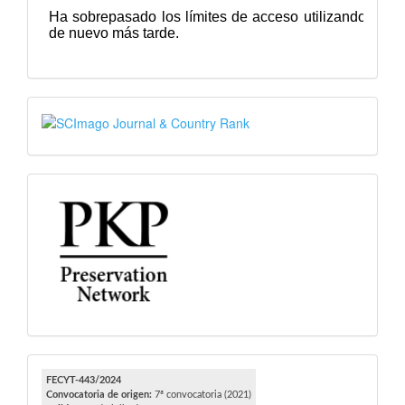
SJR
PKP
FECYT