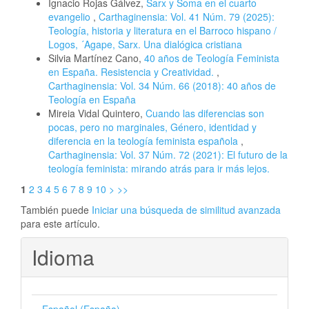
Ignacio Rojas Gálvez,
Sarx y Soma en el cuarto
evangelio
,
Carthaginensia: Vol. 41 Núm. 79 (2025):
Teología, historia y literatura en el Barroco hispano /
Logos, ´Agape, Sarx. Una dialógica cristiana
Silvia Martínez Cano,
40 años de Teología Feminista
en España. Resistencia y Creatividad.
,
Carthaginensia: Vol. 34 Núm. 66 (2018): 40 años de
Teología en España
Mireia Vidal Quintero,
Cuando las diferencias son
pocas, pero no marginales, Género, identidad y
diferencia en la teología feminista española
,
Carthaginensia: Vol. 37 Núm. 72 (2021): El futuro de la
teología feminista: mirando atrás para ir más lejos.
1
2
3
4
5
6
7
8
9
10
>
>>
También puede
Iniciar una búsqueda de similitud avanzada
para este artículo.
Idioma