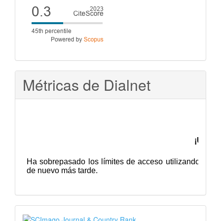
Cite
score
Métricas de Dialnet
SJR