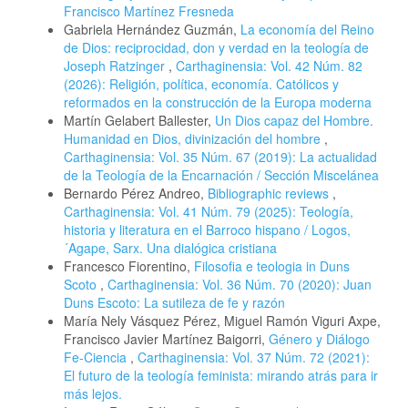
Francisco Martínez Fresneda
Gabriela Hernández Guzmán,
La economía del Reino
de Dios: reciprocidad, don y verdad en la teología de
Joseph Ratzinger
,
Carthaginensia: Vol. 42 Núm. 82
(2026): Religión, política, economía. Católicos y
reformados en la construcción de la Europa moderna
Martín Gelabert Ballester,
Un Dios capaz del Hombre.
Humanidad en Dios, divinización del hombre
,
Carthaginensia: Vol. 35 Núm. 67 (2019): La actualidad
de la Teología de la Encarnación / Sección Miscelánea
Bernardo Pérez Andreo,
Bibliographic reviews
,
Carthaginensia: Vol. 41 Núm. 79 (2025): Teología,
historia y literatura en el Barroco hispano / Logos,
´Agape, Sarx. Una dialógica cristiana
Francesco Fiorentino,
Filosofia e teologia in Duns
Scoto
,
Carthaginensia: Vol. 36 Núm. 70 (2020): Juan
Duns Escoto: La sutileza de fe y razón
María Nely Vásquez Pérez, Miguel Ramón Viguri Axpe,
Francisco Javier Martínez Baigorri,
Género y Diálogo
Fe-Ciencia
,
Carthaginensia: Vol. 37 Núm. 72 (2021):
El futuro de la teología feminista: mirando atrás para ir
más lejos.