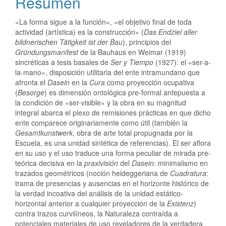
Resumen
«La forma sigue a la función», «el objetivo final de toda
actividad (artística) es la construcción» (
Das Endziel aller
bildnerischen Tätigkeit ist der Bau
), principios del
Gründungsmanifest
de la Bauhaus en Weimar (1919)
sincréticas a tesis basales de
Ser y Tiempo
(1927): el «ser-a-
la-mano», disposición utilitaria del ente intramundano que
afronta el
Dasein
en la
Cura
como proyección ocupativa
(
Besorge
) es dimensión ontológica pre-formal antepuesta a
la condición de «ser-visible» y la obra en su magnitud
integral abarca el plexo de remisiones prácticas en que dicho
ente comparece originariamente como útil (también la
Gesamtkunstwerk
, obra de arte total propugnada por la
Escuela, es una unidad sintética de referencias). El ser aflora
en su uso y el uso traduce una forma peculiar de mirada pre-
teórica decisiva en la
praxivisión
del
Dasein
: minimalismo en
trazados geométricos (noción heideggeriana de
Cuadratura
:
trama de presencias y ausencias en el horizonte histórico de
la verdad incoativa del análisis de la unidad estático-
horizontal anterior a cualquier proyección de la
Existenz
)
contra trazos curvilíneos, la Naturaleza contraída a
potenciales materiales de uso reveladores de la verdadera