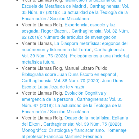
Escuela de Metafísica de Madrid
,
Carthaginensia: Vol.
35 Núm. 67 (2019): La actualidad de la Teología de la
Encarnación / Sección Miscelánea
Vicente Llamas Roig,
Experiencia, especie y luz
sesgada: Roger Bacon.
,
Carthaginensia: Vol. 32 Núm.
62 (2016): Número de artículos de investigación
Vicente Llamas,
La Diáspora metafísica: epígonos del
nooúmenon y fisionomía del Terror
,
Carthaginensia:
Vol. 39 Núm. 76 (2023): Prolegómenos a una (incierta)
metafísica futura
Vicente Llamas Roig, Manuel Lázaro Pulido,
Bibliografía sobre Juan Duns Escoto en español
,
Carthaginensia: Vol. 36 Núm. 70 (2020): Juan Duns
Escoto: La sutileza de fe y razón
Vicente Llamas Roig,
Evolución Cognitiva y
emergencia de la persona
,
Carthaginensia: Vol. 35
Núm. 67 (2019): La actualidad de la Teología de la
Encarnación / Sección Miscelánea
Vicente Llamas Roig,
Ocaso de la metafísica. Epifanía
del Eikon
,
Carthaginensia: Vol. 39 Núm. 75 (2023):
Monográfico: Cristología y franciscanismo. Homenaje
al profesor Francisco Martínez Fresneda