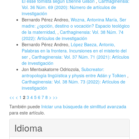
El esse tomista según Étienne Gilson
,
Carthaginensia:
Vol. 36 Núm. 69 (2020): Número de artículos de
investigación
Bernardo Pérez Andreo,
Wozna, Antonina María, Ser
madre: ¿opción, destino o vocación? Espacio teológico
de la maternidad,
,
Carthaginensia: Vol. 38 Núm. 74
(2022): Artículos de investigación
Bernardo Pérez Andreo,
López Baeza, Antonio,
Palabras en la frontera. Incursiones en el misterio del
ser
,
Carthaginensia: Vol. 37 Núm. 71 (2021): Artículos
de investigación
Jon Mentxakatorre Odriozola,
Subcreator:
antropología lingüística y physis entre Adán y Tolkien
,
Carthaginensia: Vol. 38 Núm. 73 (2022): Artículos de
investigación
<<
<
1
2
3
4
5
6
7
8
>
>>
También puede
Iniciar una búsqueda de similitud avanzada
para este artículo.
Idioma