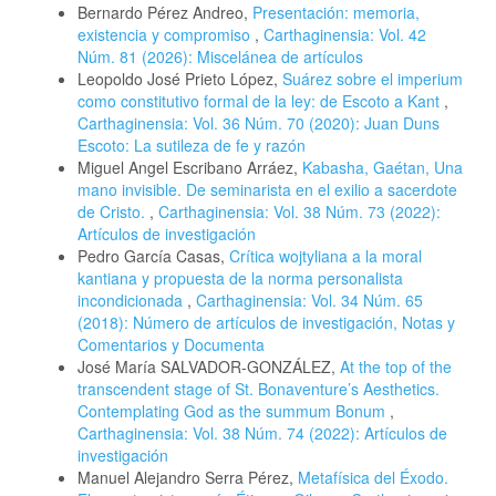
Bernardo Pérez Andreo,
Presentación: memoria,
existencia y compromiso
,
Carthaginensia: Vol. 42
Núm. 81 (2026): Miscelánea de artículos
Leopoldo José Prieto López,
Suárez sobre el imperium
como constitutivo formal de la ley: de Escoto a Kant
,
Carthaginensia: Vol. 36 Núm. 70 (2020): Juan Duns
Escoto: La sutileza de fe y razón
Miguel Angel Escribano Arráez,
Kabasha, Gaétan, Una
mano invisible. De seminarista en el exilio a sacerdote
de Cristo.
,
Carthaginensia: Vol. 38 Núm. 73 (2022):
Artículos de investigación
Pedro García Casas,
Crítica wojtyliana a la moral
kantiana y propuesta de la norma personalista
incondicionada
,
Carthaginensia: Vol. 34 Núm. 65
(2018): Número de artículos de investigación, Notas y
Comentarios y Documenta
José María SALVADOR-GONZÁLEZ,
At the top of the
transcendent stage of St. Bonaventure’s Aesthetics.
Contemplating God as the summum Bonum
,
Carthaginensia: Vol. 38 Núm. 74 (2022): Artículos de
investigación
Manuel Alejandro Serra Pérez,
Metafísica del Éxodo.