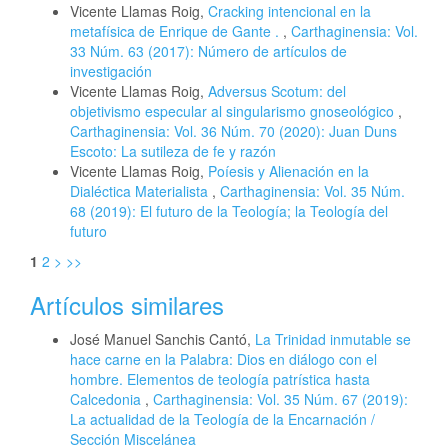
Vicente Llamas Roig,
Cracking intencional en la
metafísica de Enrique de Gante .
,
Carthaginensia: Vol.
33 Núm. 63 (2017): Número de artículos de
investigación
Vicente Llamas Roig,
Adversus Scotum: del
objetivismo especular al singularismo gnoseológico
,
Carthaginensia: Vol. 36 Núm. 70 (2020): Juan Duns
Escoto: La sutileza de fe y razón
Vicente Llamas Roig,
Poíesis y Alienación en la
Dialéctica Materialista
,
Carthaginensia: Vol. 35 Núm.
68 (2019): El futuro de la Teología; la Teología del
futuro
1
2
>
>>
Artículos similares
José Manuel Sanchis Cantó,
La Trinidad inmutable se
hace carne en la Palabra: Dios en diálogo con el
hombre. Elementos de teología patrística hasta
Calcedonia
,
Carthaginensia: Vol. 35 Núm. 67 (2019):
La actualidad de la Teología de la Encarnación /
Sección Miscelánea