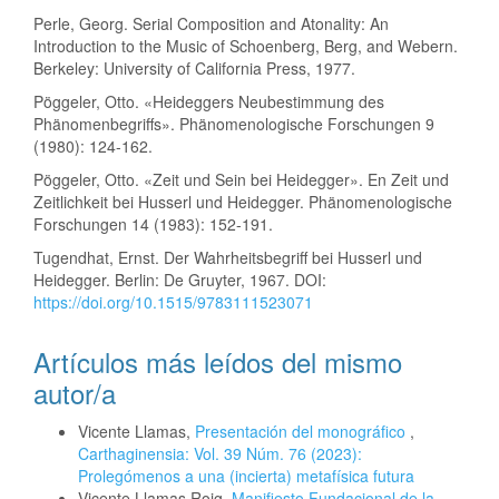
Perle, Georg. Serial Composition and Atonality: An
Introduction to the Music of Schoenberg, Berg, and Webern.
Berkeley: University of California Press, 1977.
Pöggeler, Otto. «Heideggers Neubestimmung des
Phänomenbegriffs». Phänomenologische Forschungen 9
(1980): 124-162.
Pöggeler, Otto. «Zeit und Sein bei Heidegger». En Zeit und
Zeitlichkeit bei Husserl und Heidegger. Phänomenologische
Forschungen 14 (1983): 152-191.
Tugendhat, Ernst. Der Wahrheitsbegriff bei Husserl und
Heidegger. Berlin: De Gruyter, 1967. DOI:
https://doi.org/10.1515/9783111523071
Artículos más leídos del mismo
autor/a
Vicente Llamas,
Presentación del monográfico
,
Carthaginensia: Vol. 39 Núm. 76 (2023):
Prolegómenos a una (incierta) metafísica futura
Vicente Llamas Roig,
Manifiesto Fundacional de la