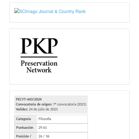
SJR
PKP
FECYT