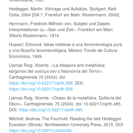
Heidegger, Martin. Vörtrage und Aufsätze. Stuttgart: Klett-
Cotta, 2004 [GA 7, Frankfurt am Main: Klostermann, 2000].
Herrmann, Friedrich-Wilhelm von. Subjekt und Dasein.
Interpretationen zu «Sein und Zeit». Frankfurt am Main:
Vittorio Klostermann, 1974.
Husserl, Edmund. Ideas relativas a una fenomenología pura
y una filosofía fenomenológica. México: Fondo de Cultura
Económica, 1949.
Llamas Roig, Vicente. «La diáspora anti-metafísica:
epígonos del νοούμενον y fisionomía del Terror».
Carthaginensia 76 (2024). doi
https://doi.org/10.62217/carth.558
. DOI:
https://doi.org/10.62217/carth.558
Llamas Roig, Vicente. «Ocaso de la metafísica. Epifanía del
Eikon», Carthaginensia, 75 (2024). doi: 10.62217/carth.485.
DOI:
https://doi.org/10.62217/carth.485
Mitchell, Andrew. The Fourhold: Reading the late Heidegger.
Evanston (Illinois): Northwestern University Press, 2015. DOI:
https://doi.org/10.2307/j.ctv43vtf4