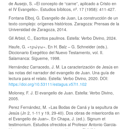
de Ausejo, S. «El concepto de “carne”, aplicado a Cristo en
el IV Evangelio». Estudios bíblicos, nº. 17 (1958): 411-427.
Fontana Elboj, G. Evangelio de Juan, La construcción de un
texto complejo: orígenes históricos. Zaragoza: Prensas de la
Universidad de Zaragoza, 2014.
Gil Arbiol, C., Escritos paulinos. Estella: Verbo Divino, 2024.
Haufe, G. «τρώγω». En H. Balz – G. Schneider (eds.).
Diccionario Exegético del Nuevo Testamento, vol. II.
Salamanca: Sígueme, 1998.
Hernández Carracedo, J. M. La caracterización de Jesús en
las notas del narrador del evangelio de Juan. Una guía de
lectura para el relato. Estella: Verbo Divino, 2020. DOI:
https://doi.org/10.53111/estagus.v57i1.102
Moloney, F. J. El evangelio de Juan. Estella: Verbo Divino,
2005.
Perez Fernández, M. «Las Bodas de Caná y la sepultura de
Jesús (Jn 2, 1-11 y 19, 29-40). Dos obras de misericordia en
el Evangelio de Juan». En Chapa, J. (ed.). Signum et
testimonium. Estudios ofrecidos al Profesor Antonio Garcia-