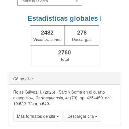
Sobre la revista
Estadísticas globales
ℹ️
2482
278
Visualizaciones
Descargas
2760
Total
Cómo citar
Rojas Gálvez, I. (2025) «Sarx y Soma en el cuarto
evangelio»,
Carthaginensia
, 41(79), pp. 435–459. doi:
10.62217/carth.640.
Más formatos de cita
Descargar cita