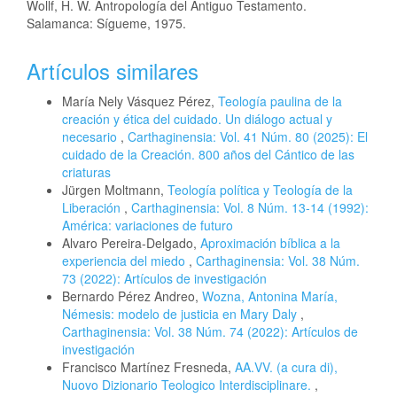
Wollf, H. W. Antropología del Antiguo Testamento.
Salamanca: Sígueme, 1975.
Artículos similares
María Nely Vásquez Pérez,
Teología paulina de la
creación y ética del cuidado. Un diálogo actual y
necesario
,
Carthaginensia: Vol. 41 Núm. 80 (2025): El
cuidado de la Creación. 800 años del Cántico de las
criaturas
Jürgen Moltmann,
Teología política y Teología de la
Liberación
,
Carthaginensia: Vol. 8 Núm. 13-14 (1992):
América: variaciones de futuro
Alvaro Pereira-Delgado,
Aproximación bíblica a la
experiencia del miedo
,
Carthaginensia: Vol. 38 Núm.
73 (2022): Artículos de investigación
Bernardo Pérez Andreo,
Wozna, Antonina María,
Némesis: modelo de justicia en Mary Daly
,
Carthaginensia: Vol. 38 Núm. 74 (2022): Artículos de
investigación
Francisco Martínez Fresneda,
AA.VV. (a cura di),
Nuovo Dizionario Teologico Interdisciplinare.
,