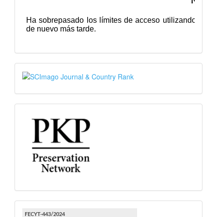
SJR
PKP
FECYT