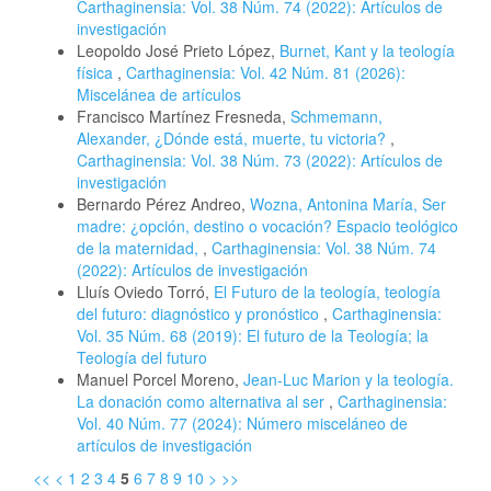
Carthaginensia: Vol. 38 Núm. 74 (2022): Artículos de
investigación
Leopoldo José Prieto López,
Burnet, Kant y la teología
física
,
Carthaginensia: Vol. 42 Núm. 81 (2026):
Miscelánea de artículos
Francisco Martínez Fresneda,
Schmemann,
Alexander, ¿Dónde está, muerte, tu victoria?
,
Carthaginensia: Vol. 38 Núm. 73 (2022): Artículos de
investigación
Bernardo Pérez Andreo,
Wozna, Antonina María, Ser
madre: ¿opción, destino o vocación? Espacio teológico
de la maternidad,
,
Carthaginensia: Vol. 38 Núm. 74
(2022): Artículos de investigación
Lluís Oviedo Torró,
El Futuro de la teología, teología
del futuro: diagnóstico y pronóstico
,
Carthaginensia:
Vol. 35 Núm. 68 (2019): El futuro de la Teología; la
Teología del futuro
Manuel Porcel Moreno,
Jean-Luc Marion y la teología.
La donación como alternativa al ser
,
Carthaginensia:
Vol. 40 Núm. 77 (2024): Número misceláneo de
artículos de investigación
<<
<
1
2
3
4
5
6
7
8
9
10
>
>>