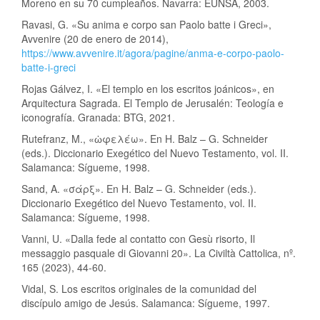
Moreno en su 70 cumpleaños. Navarra: EUNSA, 2003.
Ravasi, G. «Su anima e corpo san Paolo batte i Greci»,
Avvenire (20 de enero de 2014),
https://www.avvenire.it/agora/pagine/anma-e-corpo-paolo-
batte-i-greci
Rojas Gálvez, I. «El templo en los escritos joánicos», en
Arquitectura Sagrada. El Templo de Jerusalén: Teología e
iconografía. Granada: BTG, 2021.
Rutefranz, M., «ὠφελέω». En H. Balz – G. Schneider
(eds.). Diccionario Exegético del Nuevo Testamento, vol. II.
Salamanca: Sígueme, 1998.
Sand, A. «σάρξ». En H. Balz – G. Schneider (eds.).
Diccionario Exegético del Nuevo Testamento, vol. II.
Salamanca: Sígueme, 1998.
Vanni, U. «Dalla fede al contatto con Gesù risorto, Il
messaggio pasquale di Giovanni 20». La Civiltà Cattolica, nº.
165 (2023), 44-60.
Vidal, S. Los escritos originales de la comunidad del
discípulo amigo de Jesús. Salamanca: Sígueme, 1997.