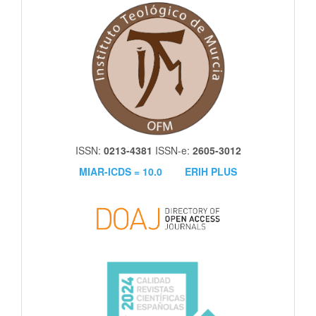
itm
ISSN:
0213-4381
ISSN-e:
2605-3012
MIAR-ICDS = 10.0
ERIH PLUS