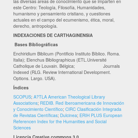
las diversas areas de conocimiento que se imparten en
este Centro: Teología, Filosofía, Humanidades,
humanismo y pensamiento cristiano, y cuestiones
actuales en el campo del ecumenismo, ética, moral,
derecho, antropología.
INDEXACIONES DE CARTHAGINENSIA
Bases Bibliográficas
Enchiridium Biblicum (Pontificio Instituto Bíblico. Roma.
Italia); Elenchus Bibliographicus (ETL.Université
Catholique de Louvain. Bélgica; Journals
Indexed (RLG. Review International Development.
Options. Largo. USA).
Índices
SCOPUS
;
A?TLA American Theological Library
Associations
;
REDIB. Red Iberoamericana de Innovación
y Conocimiento Científico
;
CIRC Clasificación Integrada
de Revistas Científicas
;
Dulcinea
;
ERIH PLUS European
Referencen Index for the Humanities and Social
Sciences
Licencia Creative commons 3.0