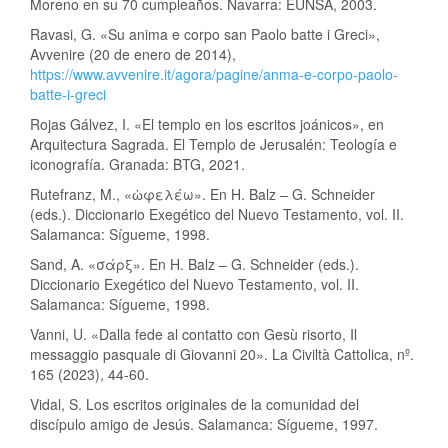
Moreno en su 70 cumpleaños. Navarra: EUNSA, 2003.
Ravasi, G. «Su anima e corpo san Paolo batte i Greci»,
Avvenire (20 de enero de 2014),
https://www.avvenire.it/agora/pagine/anma-e-corpo-paolo-
batte-i-greci
Rojas Gálvez, I. «El templo en los escritos joánicos», en
Arquitectura Sagrada. El Templo de Jerusalén: Teología e
iconografía. Granada: BTG, 2021.
Rutefranz, M., «ὠφελέω». En H. Balz – G. Schneider
(eds.). Diccionario Exegético del Nuevo Testamento, vol. II.
Salamanca: Sígueme, 1998.
Sand, A. «σάρξ». En H. Balz – G. Schneider (eds.).
Diccionario Exegético del Nuevo Testamento, vol. II.
Salamanca: Sígueme, 1998.
Vanni, U. «Dalla fede al contatto con Gesù risorto, Il
messaggio pasquale di Giovanni 20». La Civiltà Cattolica, nº.
165 (2023), 44-60.
Vidal, S. Los escritos originales de la comunidad del
discípulo amigo de Jesús. Salamanca: Sígueme, 1997.