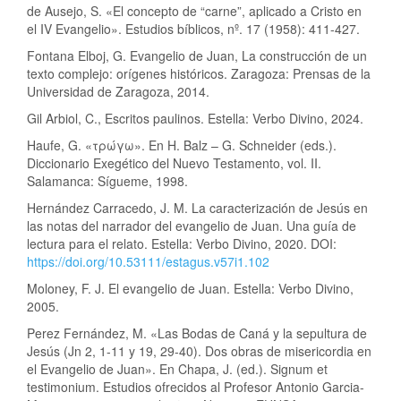
de Ausejo, S. «El concepto de “carne”, aplicado a Cristo en
el IV Evangelio». Estudios bíblicos, nº. 17 (1958): 411-427.
Fontana Elboj, G. Evangelio de Juan, La construcción de un
texto complejo: orígenes históricos. Zaragoza: Prensas de la
Universidad de Zaragoza, 2014.
Gil Arbiol, C., Escritos paulinos. Estella: Verbo Divino, 2024.
Haufe, G. «τρώγω». En H. Balz – G. Schneider (eds.).
Diccionario Exegético del Nuevo Testamento, vol. II.
Salamanca: Sígueme, 1998.
Hernández Carracedo, J. M. La caracterización de Jesús en
las notas del narrador del evangelio de Juan. Una guía de
lectura para el relato. Estella: Verbo Divino, 2020. DOI:
https://doi.org/10.53111/estagus.v57i1.102
Moloney, F. J. El evangelio de Juan. Estella: Verbo Divino,
2005.
Perez Fernández, M. «Las Bodas de Caná y la sepultura de
Jesús (Jn 2, 1-11 y 19, 29-40). Dos obras de misericordia en
el Evangelio de Juan». En Chapa, J. (ed.). Signum et
testimonium. Estudios ofrecidos al Profesor Antonio Garcia-