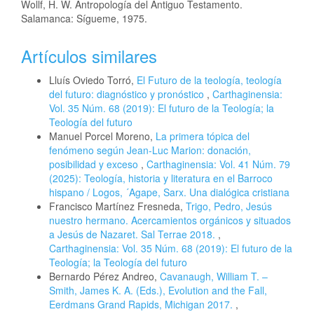
Wollf, H. W. Antropología del Antiguo Testamento.
Salamanca: Sígueme, 1975.
Artículos similares
Lluís Oviedo Torró,
El Futuro de la teología, teología
del futuro: diagnóstico y pronóstico
,
Carthaginensia:
Vol. 35 Núm. 68 (2019): El futuro de la Teología; la
Teología del futuro
Manuel Porcel Moreno,
La primera tópica del
fenómeno según Jean-Luc Marion: donación,
posibilidad y exceso
,
Carthaginensia: Vol. 41 Núm. 79
(2025): Teología, historia y literatura en el Barroco
hispano / Logos, ´Agape, Sarx. Una dialógica cristiana
Francisco Martínez Fresneda,
Trigo, Pedro, Jesús
nuestro hermano. Acercamientos orgánicos y situados
a Jesús de Nazaret. Sal Terrae 2018.
,
Carthaginensia: Vol. 35 Núm. 68 (2019): El futuro de la
Teología; la Teología del futuro
Bernardo Pérez Andreo,
Cavanaugh, William T. –
Smith, James K. A. (Eds.), Evolution and the Fall,
Eerdmans Grand Rapids, Michigan 2017.
,