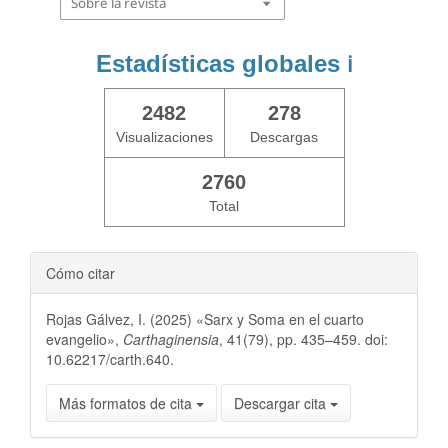
Sobre la revista
Estadísticas globales
ℹ️
2482
278
Visualizaciones
Descargas
2760
Total
Cómo citar
Rojas Gálvez, I. (2025) «Sarx y Soma en el cuarto
evangelio»,
Carthaginensia
, 41(79), pp. 435–459. doi:
10.62217/carth.640.
Más formatos de cita
Descargar cita