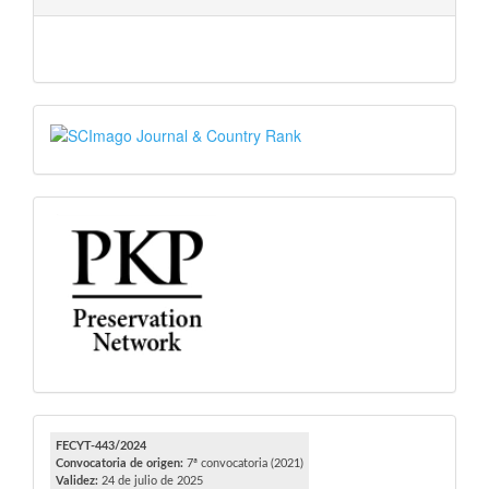
SJR
PKP
FECYT