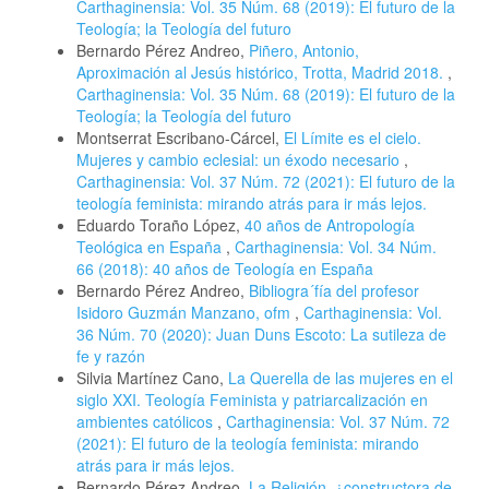
Carthaginensia: Vol. 35 Núm. 68 (2019): El futuro de la
Teología; la Teología del futuro
Bernardo Pérez Andreo,
Piñero, Antonio,
Aproximación al Jesús histórico, Trotta, Madrid 2018.
,
Carthaginensia: Vol. 35 Núm. 68 (2019): El futuro de la
Teología; la Teología del futuro
Montserrat Escribano-Cárcel,
El Límite es el cielo.
Mujeres y cambio eclesial: un éxodo necesario
,
Carthaginensia: Vol. 37 Núm. 72 (2021): El futuro de la
teología feminista: mirando atrás para ir más lejos.
Eduardo Toraño López,
40 años de Antropología
Teológica en España
,
Carthaginensia: Vol. 34 Núm.
66 (2018): 40 años de Teología en España
Bernardo Pérez Andreo,
Bibliogra´fía del profesor
Isidoro Guzmán Manzano, ofm
,
Carthaginensia: Vol.
36 Núm. 70 (2020): Juan Duns Escoto: La sutileza de
fe y razón
Silvia Martínez Cano,
La Querella de las mujeres en el
siglo XXI. Teología Feminista y patriarcalización en
ambientes católicos
,
Carthaginensia: Vol. 37 Núm. 72
(2021): El futuro de la teología feminista: mirando
atrás para ir más lejos.
Bernardo Pérez Andreo,
La Religión, ¿constructora de