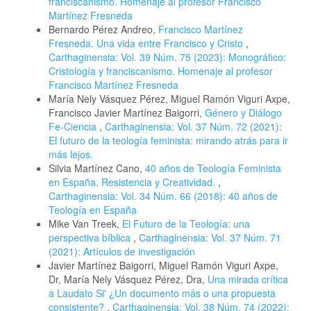
franciscanismo. Homenaje al profesor Francisco
Martínez Fresneda
Bernardo Pérez Andreo,
Francisco Martínez
Fresneda. Una vida entre Francisco y Cristo
,
Carthaginensia: Vol. 39 Núm. 75 (2023): Monográfico:
Cristología y franciscanismo. Homenaje al profesor
Francisco Martínez Fresneda
María Nely Vásquez Pérez, Miguel Ramón Viguri Axpe,
Francisco Javier Martínez Baigorri,
Género y Diálogo
Fe-Ciencia
,
Carthaginensia: Vol. 37 Núm. 72 (2021):
El futuro de la teología feminista: mirando atrás para ir
más lejos.
Silvia Martínez Cano,
40 años de Teología Feminista
en España. Resistencia y Creatividad.
,
Carthaginensia: Vol. 34 Núm. 66 (2018): 40 años de
Teología en España
Mike Van Treek,
El Futuro de la Teología: una
perspectiva bíblica
,
Carthaginensia: Vol. 37 Núm. 71
(2021): Artículos de investigación
Javier Martínez Baigorri, Miguel Ramón Viguri Axpe,
Dr, María Nely Vásquez Pérez, Dra,
Una mirada crítica
a Laudato Si' ¿Un documento más o una propuesta
consistente?
,
Carthaginensia: Vol. 38 Núm. 74 (2022):