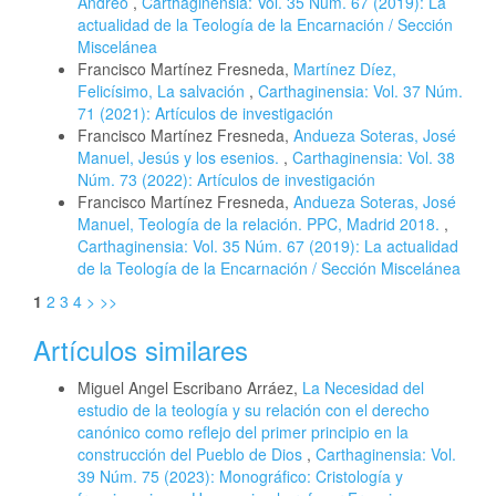
Andreo
,
Carthaginensia: Vol. 35 Núm. 67 (2019): La
actualidad de la Teología de la Encarnación / Sección
Miscelánea
Francisco Martínez Fresneda,
Martínez Díez,
Felicísimo, La salvación
,
Carthaginensia: Vol. 37 Núm.
71 (2021): Artículos de investigación
Francisco Martínez Fresneda,
Andueza Soteras, José
Manuel, Jesús y los esenios.
,
Carthaginensia: Vol. 38
Núm. 73 (2022): Artículos de investigación
Francisco Martínez Fresneda,
Andueza Soteras, José
Manuel, Teología de la relación. PPC, Madrid 2018.
,
Carthaginensia: Vol. 35 Núm. 67 (2019): La actualidad
de la Teología de la Encarnación / Sección Miscelánea
1
2
3
4
>
>>
Artículos similares
Miguel Angel Escribano Arráez,
La Necesidad del
estudio de la teología y su relación con el derecho
canónico como reflejo del primer principio en la
construcción del Pueblo de Dios
,
Carthaginensia: Vol.
39 Núm. 75 (2023): Monográfico: Cristología y