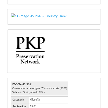
SJR
PKP
FECYT