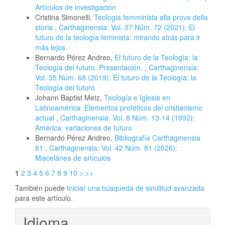
Artículos de investigación
Cristina Simonelli,
Teologia femminista alla prova della
storia
,
Carthaginensia: Vol. 37 Núm. 72 (2021): El
futuro de la teología feminista: mirando atrás para ir
más lejos.
Bernardo Pérez Andreo,
El futuro de la Teología; la
Teología del futuro. Presentación.
,
Carthaginensia:
Vol. 35 Núm. 68 (2019): El futuro de la Teología; la
Teología del futuro
Johann Baptist Metz,
Teología e Iglesia en
Latinoamérica. Elementos proféticos del cristianismo
actual
,
Carthaginensia: Vol. 8 Núm. 13-14 (1992):
América: variaciones de futuro
Bernardo Pérez Andreo,
Bibliografía Carthaginensia
81
,
Carthaginensia: Vol. 42 Núm. 81 (2026):
Miscelánea de artículos
1
2
3
4
5
6
7
8
9
10
>
>>
También puede
Iniciar una búsqueda de similitud avanzada
para este artículo.
Idioma