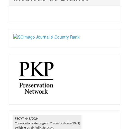
SJR
PKP
FECYT