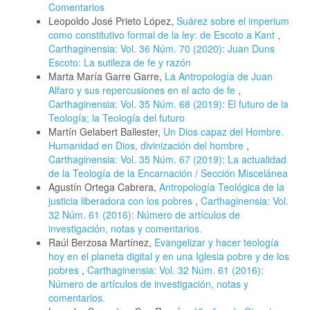
Comentarios
Leopoldo José Prieto López,
Suárez sobre el imperium
como constitutivo formal de la ley: de Escoto a Kant
,
Carthaginensia: Vol. 36 Núm. 70 (2020): Juan Duns
Escoto: La sutileza de fe y razón
Marta María Garre Garre,
La Antropología de Juan
Alfaro y sus repercusiones en el acto de fe
,
Carthaginensia: Vol. 35 Núm. 68 (2019): El futuro de la
Teología; la Teología del futuro
Martín Gelabert Ballester,
Un Dios capaz del Hombre.
Humanidad en Dios, divinización del hombre
,
Carthaginensia: Vol. 35 Núm. 67 (2019): La actualidad
de la Teología de la Encarnación / Sección Miscelánea
Agustín Ortega Cabrera,
Antropología Teológica de la
justicia liberadora con los pobres
,
Carthaginensia: Vol.
32 Núm. 61 (2016): Número de artículos de
investigación, notas y comentarios.
Raúl Berzosa Martínez,
Evangelizar y hacer teología
hoy en el planeta digital y en una Iglesia pobre y de los
pobres
,
Carthaginensia: Vol. 32 Núm. 61 (2016):
Número de artículos de investigación, notas y
comentarios.