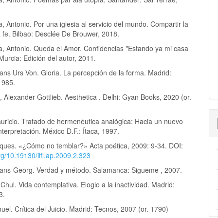
 Antonio. Por una iglesia al servicio del mundo. Compartir la
a fe. Bilbao: Desclée De Brouwer, 2018.
, Antonio. Queda el Amor. Confidencias "Estando ya mi casa
urcia: Edición del autor, 2011.
ans Urs Von. Gloria. La percepción de la forma. Madrid:
1985.
Alexander Gottlieb. Aesthetica . Delhi: Gyan Books, 2020 (or.
uricio. Tratado de hermenéutica analógica: Hacia un nuevo
terpretación. México D.F.: Ítaca, 1997.
cques. «¿Cómo no temblar?» Acta poética, 2009: 9-34. DOI:
org/10.19130/iifl.ap.2009.2.323
ans-Georg. Verdad y método. Salamanca: Sigueme , 2007.
hul. Vida contemplativa. Elogio a la inactividad. Madrid:
3.
el. Crítica del Juicio. Madrid: Tecnos, 2007 (or. 1790)