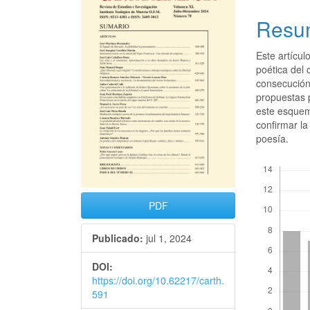
Resu
Este artícul
poética del
consecución 
propuestas p
este esquem
confirmar la 
poesía.
Descargas
PDF
Publicado:
jul 1, 2024
DOI:
https://doi.org/10.62217/carth.
591