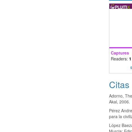
Captures
Readers:
1
Citas
Adorno, The
Akal, 2006.
Pérez Andre
para la civi
López Baeza,
Murcia: Edic