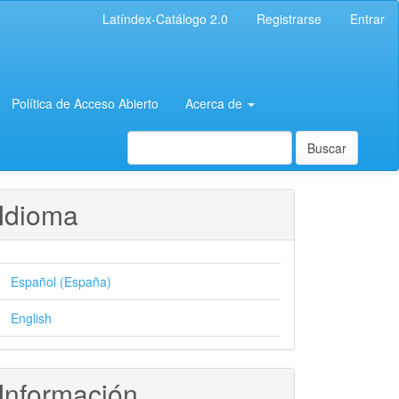
Latíndex-Catálogo 2.0
Registrarse
Entrar
Política de Acceso Abierto
Acerca de
Buscar
Idioma
Español (España)
English
Información