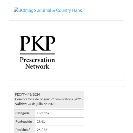
SJR
PKP
FECYT