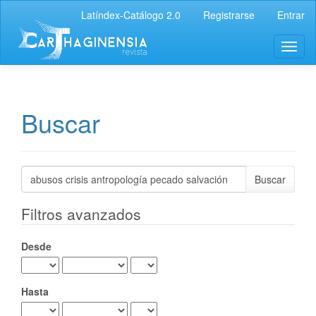
Navegación
Latíndex-Catálogo 2.0
Registrarse
Entrar
principal
Contenido
Toggl
principal
naviga
Barra
lateral
Buscar
Buscar
artículos
por
Filtros avanzados
Desde
Hasta