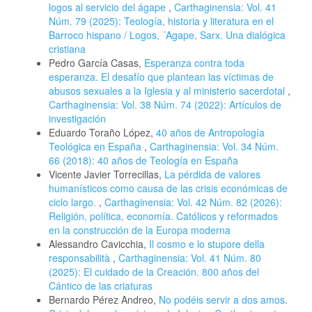
logos al servicio del ágape
,
Carthaginensia: Vol. 41
Núm. 79 (2025): Teología, historia y literatura en el
Barroco hispano / Logos, ´Agape, Sarx. Una dialógica
cristiana
Pedro García Casas,
Esperanza contra toda
esperanza. El desafío que plantean las víctimas de
abusos sexuales a la Iglesia y al ministerio sacerdotal
,
Carthaginensia: Vol. 38 Núm. 74 (2022): Artículos de
investigación
Eduardo Toraño López,
40 años de Antropología
Teológica en España
,
Carthaginensia: Vol. 34 Núm.
66 (2018): 40 años de Teología en España
Vicente Javier Torrecillas,
La pérdida de valores
humanísticos como causa de las crisis económicas de
ciclo largo.
,
Carthaginensia: Vol. 42 Núm. 82 (2026):
Religión, política, economía. Católicos y reformados
en la construcción de la Europa moderna
Alessandro Cavicchia,
Il cosmo e lo stupore della
responsabilità
,
Carthaginensia: Vol. 41 Núm. 80
(2025): El cuidado de la Creación. 800 años del
Cántico de las criaturas
Bernardo Pérez Andreo,
No podéis servir a dos amos.