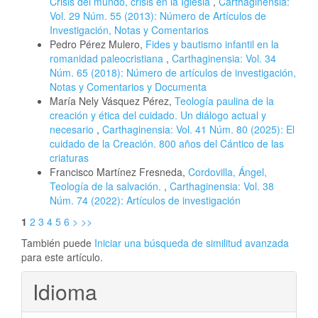
Crisis del mundo, crisis en la Iglesia
,
Carthaginensia:
Vol. 29 Núm. 55 (2013): Número de Artículos de
Investigación, Notas y Comentarios
Pedro Pérez Mulero,
Fides y bautismo infantil en la
romanidad paleocristiana
,
Carthaginensia: Vol. 34
Núm. 65 (2018): Número de artículos de investigación,
Notas y Comentarios y Documenta
María Nely Vásquez Pérez,
Teología paulina de la
creación y ética del cuidado. Un diálogo actual y
necesario
,
Carthaginensia: Vol. 41 Núm. 80 (2025): El
cuidado de la Creación. 800 años del Cántico de las
criaturas
Francisco Martínez Fresneda,
Cordovilla, Ángel,
Teología de la salvación.
,
Carthaginensia: Vol. 38
Núm. 74 (2022): Artículos de investigación
1
2
3
4
5
6
>
>>
También puede
Iniciar una búsqueda de similitud avanzada
para este artículo.
Idioma