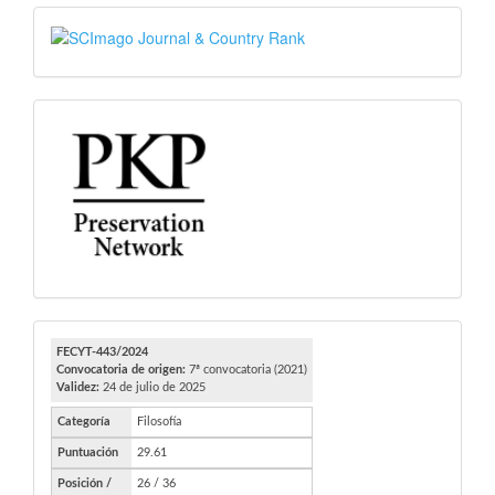
SJR
PKP
FECYT