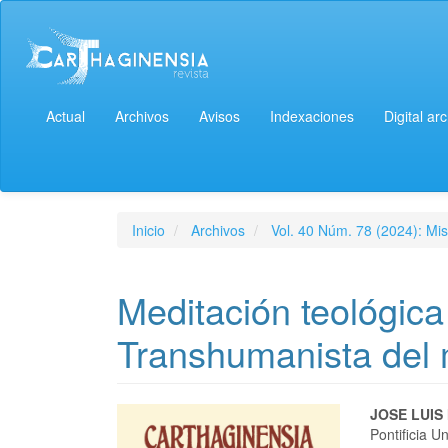
Actual
Archivos
Avisos
Indexaciones
Digital ar
Inicio
Archivos
Vol. 40 Núm. 78 (2024): Mis
Meditación teológic
Transhumanista del
JOSE LUIS
Pontificia U