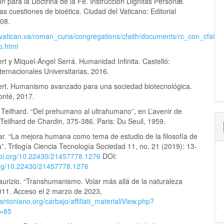
n para la Doctrina de la Fe. Instrucción Dignitas Personæ.
s cuestiones de bioética. Ciudad del Vaticano: Editorial
008.
.vatican.va/roman_curia/congregations/cfaith/documents/rc_con_cfait
p.html
ert y Miquel-Ángel Serrá. Humanidad Infinita. Castelló:
ternacionales Universitarias, 2016.
bert. Humanismo avanzado para una sociedad biotecnológica.
onté, 2017.
 Teilhard. “Del prehumano al ultrahumano”, en L’avenir de
Teilhard de Chardin, 375-386. Paris: Du Seuil, 1959.
ar. “La mejora humana como tema de estudio de la filosofía de
a”. Trilogía Ciencia Tecnología Sociedad 11, no. 21 (2019): 13-
/doi.org/10.22430/21457778.1276
DOI:
.org/10.22430/21457778.1276
aurizio. “Transhumanismo. Volar más allá de la naturaleza
11. Acceso el 2 marzo de 2023,
antoniano.org/carbajo/affiliati_materialiView.php?
d=85