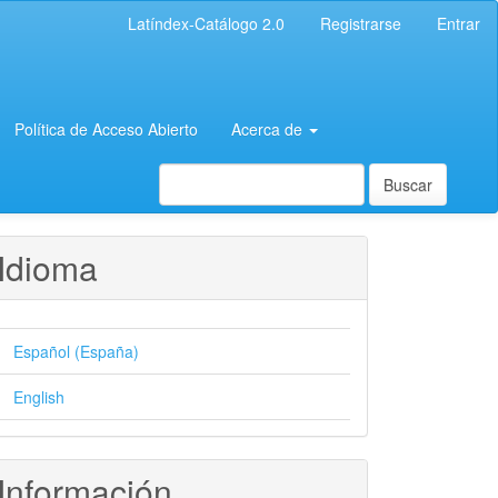
Latíndex-Catálogo 2.0
Registrarse
Entrar
Política de Acceso Abierto
Acerca de
Buscar
Idioma
Español (España)
English
Información