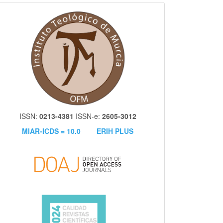
itm
ISSN:
0213-4381
ISSN-e:
2605-3012
MIAR-ICDS = 10.0
ERIH PLUS