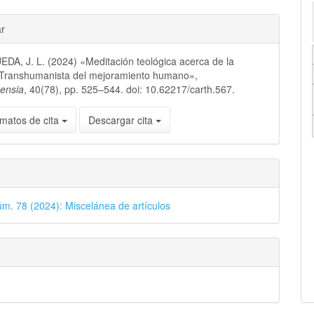
ar
A, J. L. (2024) «Meditación teológica acerca de la
Transhumanista del mejoramiento humano»,
nensia
, 40(78), pp. 525–544. doi: 10.62217/carth.567.
matos de cita
Descargar cita
úm. 78 (2024): Miscelánea de artículos