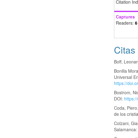
Citation In
Captures
Readers:
6
Citas
Boff, Leona
Bonilla Mor
Universal E
https://doi.
Bostrom, Ni
DOI:
https:
Coda, Piero.
de los crist
Colzani, Gia
Salamanca: S