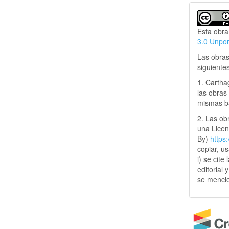
Esta obra
3.0 Unpo
Las obras
siguiente
1. Cartha
las obras 
mismas ba
2. Las obr
una Lice
By)
https
copiar, u
i) se cite
editorial 
se mencio