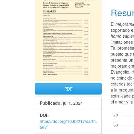
Resu
El
mejorami
soportado en
homo sapie
limitaciones
Tal promesa
puesto que t
presenta una
mejoramient
Evangelio, 
no coincide
criterios te
PDF
a la pregun
sofisticado 
el amor y l
Publicado:
jul 1, 2024
Descargas
DOI:
https://doi.org/10.62217/carth.
567