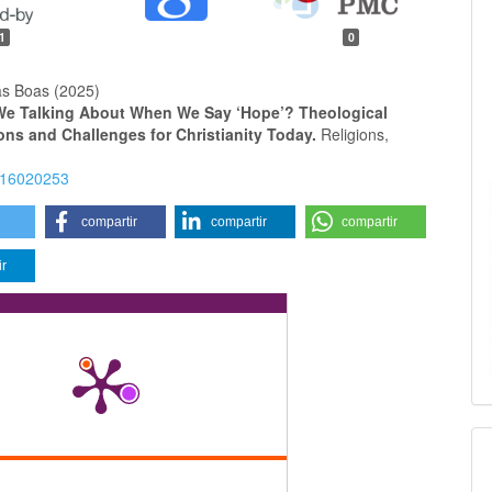
1
0
as Boas (2025)
We Talking About When We Say ‘Hope’? Theological
ons and Challenges for Christianity Today.
Religions,
l16020253
compartir
compartir
compartir
ir