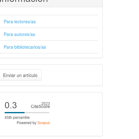
Para lectores/as
Para autores/as
Para bibliotecarios/as
nviar
Enviar un artículo
n
rtículo
Cite
score