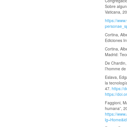
Congregació
Sobre alguna
Vaticana, 2
https://www
personae_s
Cortina, Alb
Ediciones In
Cortina, Al
Madrid: Tec
De Chardin,
l’homme de 
Eslava, Edg
la tecnologí
47.
https:/
https://doi
Faggioni, M
humana”, 20
https://www.
lg=Home&i