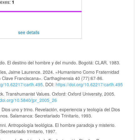
dexes:
1
see details
rdo. El destino del hombre y del mundo. Bogotá: CLAR, 1983.
ales, Jaime Laurence. 2024. «Humanismo Como Fraternidad
n Clave Franciscana». Carthaginensia 40 (77):67-86.
org/10.62217/carth.495
. DOI:
https://doi.org/10.62217/carth.495
ck. Transhumanist Values. Oxford: Oxford University, 2005.
//doi.org/10.5840/jpr_2005_26
 Dios uno y trino. Revelación, experiencia y teología del Dios
ianos. Salamanca: Secretariado Trinitario, 1993.
nni. Antropología teológica. El hombre paradoja y misterio.
ecretariado trinitario, 1997.