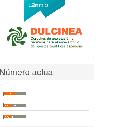
h_doc_20081208_dignitas-
Número actual