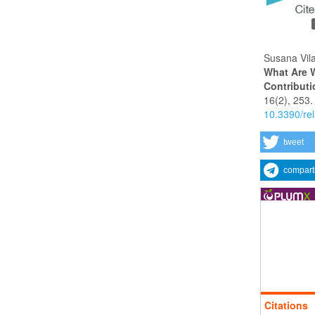
Susana Vil
What Are 
Contributi
16
(2),
253.
10.3390/re
tweet
compart
Citations