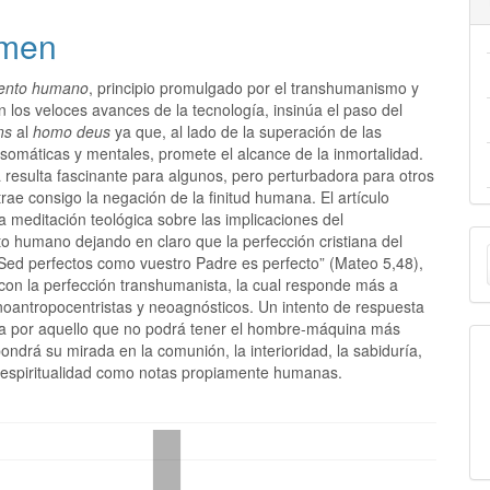
men
ento humano
, principio promulgado por el transhumanismo y
 los veloces avances de la tecnología, insinúa el paso del
ns
al
homo deus
ya que, al lado de la superación de las
 somáticas y mentales, promete el alcance de la inmortalidad.
 resulta fascinante para algunos, pero perturbadora para otros
rae consigo la negación de la finitud humana. El artículo
 meditación teológica sobre las implicaciones del
E
o humano dejando en claro que la perfección cristiana del
“Sed perfectos como vuestro Padre es perfecto” (Mateo 5,48),
u
 con la perfección transhumanista, la cual responde más a
cnoantropocentristas y neoagnósticos. Un intento de respuesta
a
ta por aquello que no podrá tener el hombre-máquina más
pondrá su mirada en la comunión, la interioridad, la sabiduría,
a espiritualidad como notas propiamente humanas.