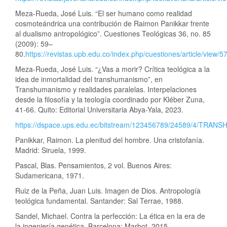
Meza-Rueda, José Luis. “El ser humano como realidad
cosmoteándrica una contribución de Raimon Panikkar frente
al dualismo antropológico”. Cuestiones Teológicas 36, no. 85
(2009): 59–
80.
https://revistas.upb.edu.co/index.php/cuestiones/article/view/5
Meza-Rueda, José Luis. “¿Vas a morir? Crítica teológica a la
idea de inmortalidad del transhumanismo”, en
Transhumanismo y realidades paralelas. Interpelaciones
desde la filosofía y la teología coordinado por Kléber Zuna,
41-66. Quito: Editorial Universitaria Abya-Yala, 2023.
https://dspace.ups.edu.ec/bitstream/123456789/24589/4
Panikkar, Raimon. La plenitud del hombre. Una cristofanía.
Madrid: Siruela, 1999.
Pascal, Blas. Pensamientos, 2 vol. Buenos Aires:
Sudamericana, 1971.
Ruiz de la Peña, Juan Luis. Imagen de Dios. Antropología
teológica fundamental. Santander: Sal Terrae, 1988.
Sandel, Michael. Contra la perfección: La ética en la era de
la ingeniería genética. Barcelona: Marbot, 2015.