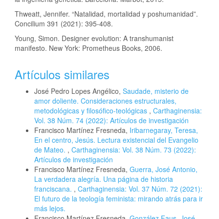
Thweatt, Jennifer. “Natalidad, mortalidad y poshumanidad”.
Concilium 391 (2021): 395-408.
Young, Simon. Designer evolution: A transhumanist
manifesto. New York: Prometheus Books, 2006.
Artículos similares
José Pedro Lopes Angélico,
Saudade, misterio de
amor doliente. Consideraciones estructurales,
metodológicas y filosófico-teológicas
,
Carthaginensia:
Vol. 38 Núm. 74 (2022): Artículos de investigación
Francisco Martínez Fresneda,
Iribarnegaray, Teresa,
En el centro, Jesús. Lectura existencial del Evangelio
de Mateo.
,
Carthaginensia: Vol. 38 Núm. 73 (2022):
Artículos de investigación
Francisco Martínez Fresneda,
Guerra, José Antonio,
La verdadera alegría. Una página de historia
franciscana.
,
Carthaginensia: Vol. 37 Núm. 72 (2021):
El futuro de la teología feminista: mirando atrás para ir
más lejos.
Francisco Martínez Fresneda,
González Faus, José