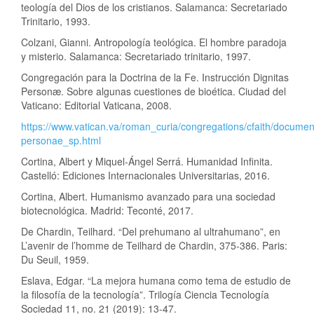
teología del Dios de los cristianos. Salamanca: Secretariado
Trinitario, 1993.
Colzani, Gianni. Antropología teológica. El hombre paradoja
y misterio. Salamanca: Secretariado trinitario, 1997.
Congregación para la Doctrina de la Fe. Instrucción Dignitas
Personæ. Sobre algunas cuestiones de bioética. Ciudad del
Vaticano: Editorial Vaticana, 2008.
https://www.vatican.va/roman_curia/congregations/cfaith/docume
personae_sp.html
Cortina, Albert y Miquel-Ángel Serrá. Humanidad Infinita.
Castelló: Ediciones Internacionales Universitarias, 2016.
Cortina, Albert. Humanismo avanzado para una sociedad
biotecnológica. Madrid: Teconté, 2017.
De Chardin, Teilhard. “Del prehumano al ultrahumano”, en
L’avenir de l’homme de Teilhard de Chardin, 375-386. Paris:
Du Seuil, 1959.
Eslava, Edgar. “La mejora humana como tema de estudio de
la filosofía de la tecnología”. Trilogía Ciencia Tecnología
Sociedad 11, no. 21 (2019): 13-47.