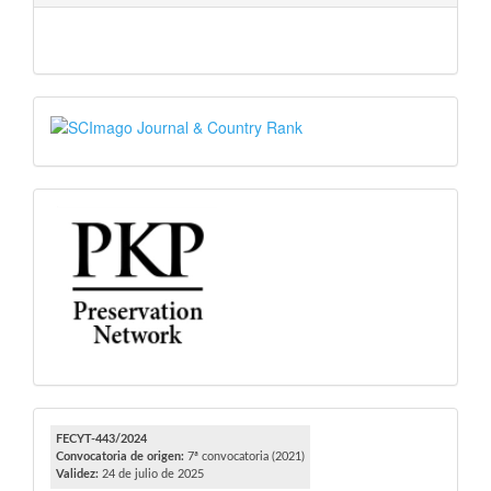
SJR
PKP
FECYT