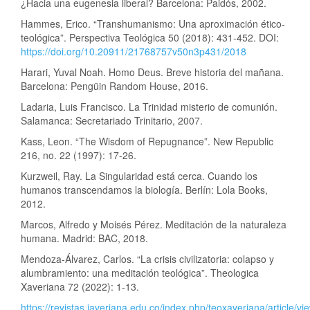
¿Hacia una eugenesia liberal? Barcelona: Paidós, 2002.
Hammes, Erico. “Transhumanismo: Una aproximación ético-
teológica”. Perspectiva Teológica 50 (2018): 431-452. DOI:
https://doi.org/10.20911/21768757v50n3p431/2018
Harari, Yuval Noah. Homo Deus. Breve historia del mañana.
Barcelona: Pengüin Random House, 2016.
Ladaria, Luis Francisco. La Trinidad misterio de comunión.
Salamanca: Secretariado Trinitario, 2007.
Kass, Leon. “The Wisdom of Repugnance”. New Republic
216, no. 22 (1997): 17-26.
Kurzweil, Ray. La Singularidad está cerca. Cuando los
humanos transcendamos la biología. Berlín: Lola Books,
2012.
Marcos, Alfredo y Moisés Pérez. Meditación de la naturaleza
humana. Madrid: BAC, 2018.
Mendoza-Álvarez, Carlos. “La crisis civilizatoria: colapso y
alumbramiento: una meditación teológica”. Theologica
Xaveriana 72 (2022): 1-13.
https://revistas.javeriana.edu.co/index.php/teoxaveriana/article/v