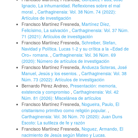
Ignacio, La inhumanidad. Reflexiones sobre el mal
moral.
,
Carthaginensia: Vol. 38 Núm. 74 (2022):
Artículos de investigación
Francisco Martínez Fresneda,
Martínez Díez,
Felicísimo, La salvación
,
Carthaginensia: Vol. 37 Núm.
71 (2021): Artículos de investigación
Francisco Martínez Fresneda,
Schreiber, Stefan,
Navidad y Política. Lucas 1-2 y su crítica a la «Edad de
Oro» romana.
,
Carthaginensia: Vol. 36 Núm. 69
(2020): Número de artículos de investigación
Francisco Martínez Fresneda,
Andueza Soteras, José
Manuel, Jesús y los esenios.
,
Carthaginensia: Vol. 38
Núm. 73 (2022): Artículos de investigación
Bernardo Pérez Andreo,
Presentación: memoria,
existencia y compromiso
,
Carthaginensia: Vol. 42
Núm. 81 (2026): Miscelánea de artículos
Francisco Martínez Fresneda,
Nogueira, Paulo, El
cristianismo primitivo como religión popular.
,
Carthaginensia: Vol. 36 Núm. 70 (2020): Juan Duns
Escoto: La sutileza de fe y razón
Francisco Martínez Fresneda,
Noguez, Armando, El
nacimiento de Jesús según Mateo y Lucas.