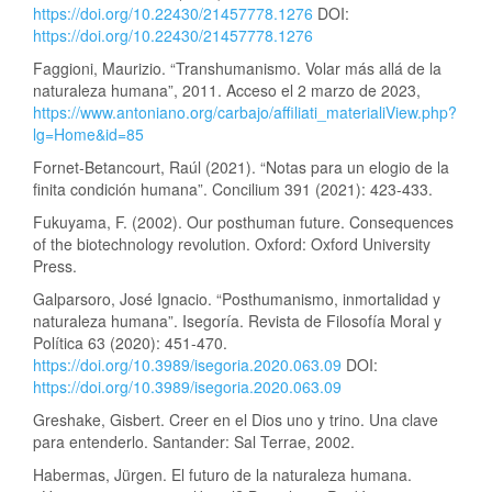
https://doi.org/10.22430/21457778.1276
DOI:
https://doi.org/10.22430/21457778.1276
Faggioni, Maurizio. “Transhumanismo. Volar más allá de la
naturaleza humana”, 2011. Acceso el 2 marzo de 2023,
https://www.antoniano.org/carbajo/affiliati_materialiView.php?
lg=Home&id=85
Fornet-Betancourt, Raúl (2021). “Notas para un elogio de la
finita condición humana”. Concilium 391 (2021): 423-433.
Fukuyama, F. (2002). Our posthuman future. Consequences
of the biotechnology revolution. Oxford: Oxford University
Press.
Galparsoro, José Ignacio. “Posthumanismo, inmortalidad y
naturaleza humana”. Isegoría. Revista de Filosofía Moral y
Política 63 (2020): 451-470.
https://doi.org/10.3989/isegoria.2020.063.09
DOI:
https://doi.org/10.3989/isegoria.2020.063.09
Greshake, Gisbert. Creer en el Dios uno y trino. Una clave
para entenderlo. Santander: Sal Terrae, 2002.
Habermas, Jürgen. El futuro de la naturaleza humana.