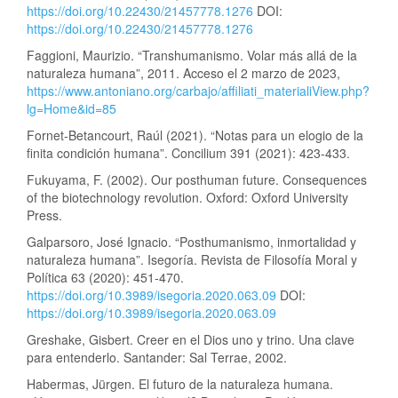
https://doi.org/10.22430/21457778.1276
DOI:
https://doi.org/10.22430/21457778.1276
Faggioni, Maurizio. “Transhumanismo. Volar más allá de la
naturaleza humana”, 2011. Acceso el 2 marzo de 2023,
https://www.antoniano.org/carbajo/affiliati_materialiView.php?
lg=Home&id=85
Fornet-Betancourt, Raúl (2021). “Notas para un elogio de la
finita condición humana”. Concilium 391 (2021): 423-433.
Fukuyama, F. (2002). Our posthuman future. Consequences
of the biotechnology revolution. Oxford: Oxford University
Press.
Galparsoro, José Ignacio. “Posthumanismo, inmortalidad y
naturaleza humana”. Isegoría. Revista de Filosofía Moral y
Política 63 (2020): 451-470.
https://doi.org/10.3989/isegoria.2020.063.09
DOI:
https://doi.org/10.3989/isegoria.2020.063.09
Greshake, Gisbert. Creer en el Dios uno y trino. Una clave
para entenderlo. Santander: Sal Terrae, 2002.
Habermas, Jürgen. El futuro de la naturaleza humana.