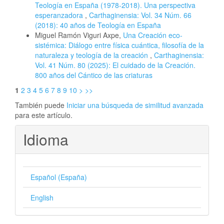
Teología en España (1978-2018). Una perspectiva
esperanzadora
,
Carthaginensia: Vol. 34 Núm. 66
(2018): 40 años de Teología en España
Miguel Ramón Viguri Axpe,
Una Creación eco-
sistémica: Diálogo entre física cuántica, filosofía de la
naturaleza y teología de la creación
,
Carthaginensia:
Vol. 41 Núm. 80 (2025): El cuidado de la Creación.
800 años del Cántico de las criaturas
1
2
3
4
5
6
7
8
9
10
>
>>
También puede
Iniciar una búsqueda de similitud avanzada
para este artículo.
Idioma
Español (España)
English