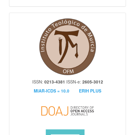
itm
ISSN:
0213-4381
ISSN-e:
2605-3012
MIAR-ICDS = 10.0
ERIH PLUS