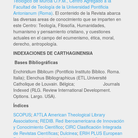
Teológico de Murcia O.F.M., Centro Agregado a la
Facultad de Teología de la Universidad Pontificia
Antonianum (Roma)
. El contenido de la Revista abarca
las diversas areas de conocimiento que se imparten en
este Centro: Teología, Filosofía, Humanidades,
humanismo y pensamiento cristiano, y cuestiones
actuales en el campo del ecumenismo, ética, moral,
derecho, antropología.
INDEXACIONES DE CARTHAGINENSIA
Bases Bibliográficas
Enchiridium Biblicum (Pontificio Instituto Bíblico. Roma.
Italia); Elenchus Bibliographicus (ETL.Université
Catholique de Louvain. Bélgica; Journals
Indexed (RLG. Review International Development.
Options. Largo. USA).
Índices
SCOPUS
;
A?TLA American Theological Library
Associations
;
REDIB. Red Iberoamericana de Innovación
y Conocimiento Científico
;
CIRC Clasificación Integrada
de Revistas Científicas
;
Dulcinea
;
ERIH PLUS European