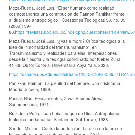
Meza-Rueda, José Luis. “El ser humano como realidad
cosmoteándrica una contribución de Raimon Panikkar frente
al dualismo antropológico”. Cuestiones Teológicas 36, no. 85
(2009): 59–
80.
https://revistas.upb.edu.co/index.php/cuestiones/article/view/5
Meza-Rueda, José Luis. “¿Vas a morir? Crítica teológica a la
idea de inmortalidad del transhumanismo”, en
Transhumanismo y realidades paralelas. Interpelaciones
desde la filosofía y la teología coordinado por Kléber Zuna,
41-66. Quito: Editorial Universitaria Abya-Yala, 2023.
https://dspace.ups.edu.ec/bitstream/123456789/24589/4
Panikkar, Raimon. La plenitud del hombre. Una cristofanía.
Madrid: Siruela, 1999.
Pascal, Blas. Pensamientos, 2 vol. Buenos Aires:
Sudamericana, 1971.
Ruiz de la Peña, Juan Luis. Imagen de Dios. Antropología
teológica fundamental. Santander: Sal Terrae, 1988.
Sandel, Michael. Contra la perfección: La ética en la era de
la ingeniería genética. Barcelona: Marbot, 2015.