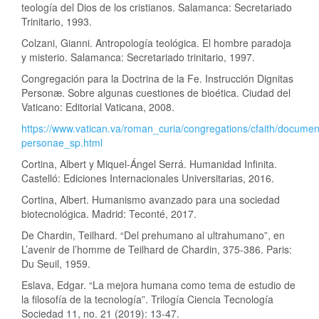
teología del Dios de los cristianos. Salamanca: Secretariado
Trinitario, 1993.
Colzani, Gianni. Antropología teológica. El hombre paradoja
y misterio. Salamanca: Secretariado trinitario, 1997.
Congregación para la Doctrina de la Fe. Instrucción Dignitas
Personæ. Sobre algunas cuestiones de bioética. Ciudad del
Vaticano: Editorial Vaticana, 2008.
https://www.vatican.va/roman_curia/congregations/cfaith/docume
personae_sp.html
Cortina, Albert y Miquel-Ángel Serrá. Humanidad Infinita.
Castelló: Ediciones Internacionales Universitarias, 2016.
Cortina, Albert. Humanismo avanzado para una sociedad
biotecnológica. Madrid: Teconté, 2017.
De Chardin, Teilhard. “Del prehumano al ultrahumano”, en
L’avenir de l’homme de Teilhard de Chardin, 375-386. Paris:
Du Seuil, 1959.
Eslava, Edgar. “La mejora humana como tema de estudio de
la filosofía de la tecnología”. Trilogía Ciencia Tecnología
Sociedad 11, no. 21 (2019): 13-47.