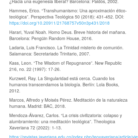
¿Hacia una eugenesia liberal? Barcelona: Paidós, 2002.
Hammes, Erico. “Transhumanismo: Una aproximación ético-
teológica”. Perspectiva Teológica 50 (2018): 431-452. DOI:
https://doi.org/10.20911/21768757v50n3p431/2018
Harari, Yuval Noah. Homo Deus. Breve historia del mañana.
Barcelona: Pengüin Random House, 2016.
Ladaria, Luis Francisco. La Trinidad misterio de comunión.
Salamanca: Secretariado Trinitario, 2007.
Kass, Leon. “The Wisdom of Repugnance”. New Republic
216, no. 22 (1997): 17-26.
Kurzweil, Ray. La Singularidad está cerca. Cuando los
humanos transcendamos la biología. Berlín: Lola Books,
2012.
Marcos, Alfredo y Moisés Pérez. Meditación de la naturaleza
humana. Madrid: BAC, 2018.
Mendoza-Álvarez, Carlos. “La crisis civilizatoria: colapso y
alumbramiento: una meditación teológica”. Theologica
Xaveriana 72 (2022): 1-13.
https://revistas.javeriana.edu.co/index.php/teoxaveriana/article/v