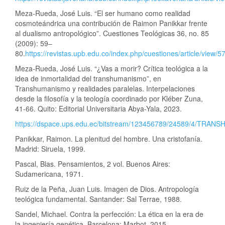
Meza-Rueda, José Luis. “El ser humano como realidad
cosmoteándrica una contribución de Raimon Panikkar frente
al dualismo antropológico”. Cuestiones Teológicas 36, no. 85
(2009): 59–
80.
https://revistas.upb.edu.co/index.php/cuestiones/article/view/5
Meza-Rueda, José Luis. “¿Vas a morir? Crítica teológica a la
idea de inmortalidad del transhumanismo”, en
Transhumanismo y realidades paralelas. Interpelaciones
desde la filosofía y la teología coordinado por Kléber Zuna,
41-66. Quito: Editorial Universitaria Abya-Yala, 2023.
https://dspace.ups.edu.ec/bitstream/123456789/24589/4
Panikkar, Raimon. La plenitud del hombre. Una cristofanía.
Madrid: Siruela, 1999.
Pascal, Blas. Pensamientos, 2 vol. Buenos Aires:
Sudamericana, 1971.
Ruiz de la Peña, Juan Luis. Imagen de Dios. Antropología
teológica fundamental. Santander: Sal Terrae, 1988.
Sandel, Michael. Contra la perfección: La ética en la era de
la ingeniería genética. Barcelona: Marbot, 2015.