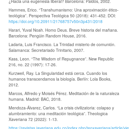
¿Hacia una eugenesia liberal? Barcelona: Paidós, 2002.
Hammes, Erico. “Transhumanismo: Una aproximación ético-
teológica”. Perspectiva Teológica 50 (2018): 431-452. DOI:
https://doi.org/10.20911/21768757v50n3p431/2018
Harari, Yuval Noah. Homo Deus. Breve historia del mañana.
Barcelona: Pengüin Random House, 2016.
Ladaria, Luis Francisco. La Trinidad misterio de comunión.
Salamanca: Secretariado Trinitario, 2007.
Kass, Leon. “The Wisdom of Repugnance”. New Republic
216, no. 22 (1997): 17-26.
Kurzweil, Ray. La Singularidad está cerca. Cuando los
humanos transcendamos la biología. Berlín: Lola Books,
2012.
Marcos, Alfredo y Moisés Pérez. Meditación de la naturaleza
humana. Madrid: BAC, 2018.
Mendoza-Álvarez, Carlos. “La crisis civilizatoria: colapso y
alumbramiento: una meditación teológica”. Theologica
Xaveriana 72 (2022): 1-13.
https://revistas.javeriana.edu.co/index.php/teoxaveriana/article/v