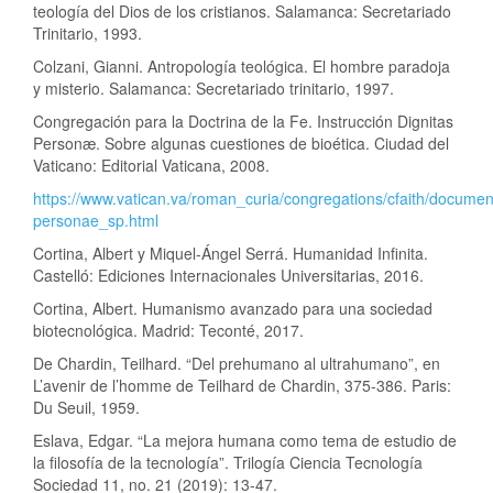
teología del Dios de los cristianos. Salamanca: Secretariado
Trinitario, 1993.
Colzani, Gianni. Antropología teológica. El hombre paradoja
y misterio. Salamanca: Secretariado trinitario, 1997.
Congregación para la Doctrina de la Fe. Instrucción Dignitas
Personæ. Sobre algunas cuestiones de bioética. Ciudad del
Vaticano: Editorial Vaticana, 2008.
https://www.vatican.va/roman_curia/congregations/cfaith/docume
personae_sp.html
Cortina, Albert y Miquel-Ángel Serrá. Humanidad Infinita.
Castelló: Ediciones Internacionales Universitarias, 2016.
Cortina, Albert. Humanismo avanzado para una sociedad
biotecnológica. Madrid: Teconté, 2017.
De Chardin, Teilhard. “Del prehumano al ultrahumano”, en
L’avenir de l’homme de Teilhard de Chardin, 375-386. Paris:
Du Seuil, 1959.
Eslava, Edgar. “La mejora humana como tema de estudio de
la filosofía de la tecnología”. Trilogía Ciencia Tecnología
Sociedad 11, no. 21 (2019): 13-47.