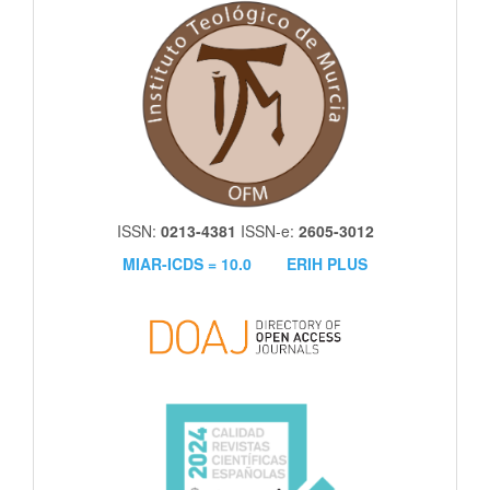
itm
ISSN:
0213-4381
ISSN-e:
2605-3012
MIAR-ICDS = 10.0
ERIH PLUS