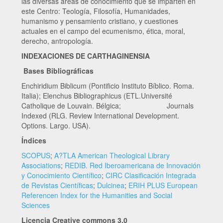
las diversas areas de conocimiento que se imparten en
este Centro: Teología, Filosofía, Humanidades,
humanismo y pensamiento cristiano, y cuestiones
actuales en el campo del ecumenismo, ética, moral,
derecho, antropología.
INDEXACIONES DE CARTHAGINENSIA
Bases Bibliográficas
Enchiridium Biblicum (Pontificio Instituto Bíblico. Roma.
Italia); Elenchus Bibliographicus (ETL.Université
Catholique de Louvain. Bélgica; Journals
Indexed (RLG. Review International Development.
Options. Largo. USA).
Índices
SCOPUS
;
A?TLA American Theological Library
Associations
;
REDIB. Red Iberoamericana de Innovación
y Conocimiento Científico
;
CIRC Clasificación Integrada
de Revistas Científicas
;
Dulcinea
;
ERIH PLUS European
Referencen Index for the Humanities and Social
Sciences
Licencia Creative commons 3.0