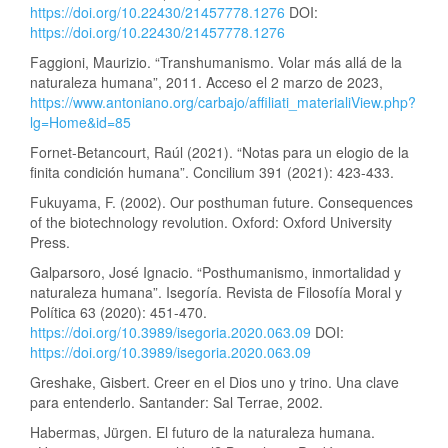
https://doi.org/10.22430/21457778.1276
DOI:
https://doi.org/10.22430/21457778.1276
Faggioni, Maurizio. “Transhumanismo. Volar más allá de la
naturaleza humana”, 2011. Acceso el 2 marzo de 2023,
https://www.antoniano.org/carbajo/affiliati_materialiView.php?
lg=Home&id=85
Fornet-Betancourt, Raúl (2021). “Notas para un elogio de la
finita condición humana”. Concilium 391 (2021): 423-433.
Fukuyama, F. (2002). Our posthuman future. Consequences
of the biotechnology revolution. Oxford: Oxford University
Press.
Galparsoro, José Ignacio. “Posthumanismo, inmortalidad y
naturaleza humana”. Isegoría. Revista de Filosofía Moral y
Política 63 (2020): 451-470.
https://doi.org/10.3989/isegoria.2020.063.09
DOI:
https://doi.org/10.3989/isegoria.2020.063.09
Greshake, Gisbert. Creer en el Dios uno y trino. Una clave
para entenderlo. Santander: Sal Terrae, 2002.
Habermas, Jürgen. El futuro de la naturaleza humana.