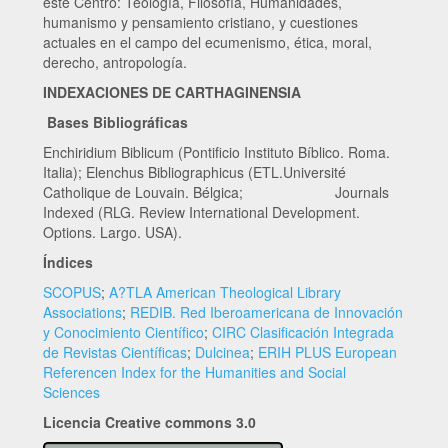
este Centro: Teología, Filosofía, Humanidades,
humanismo y pensamiento cristiano, y cuestiones
actuales en el campo del ecumenismo, ética, moral,
derecho, antropología.
INDEXACIONES DE CARTHAGINENSIA
Bases Bibliográficas
Enchiridium Biblicum (Pontificio Instituto Bíblico. Roma.
Italia); Elenchus Bibliographicus (ETL.Université
Catholique de Louvain. Bélgica; Journals
Indexed (RLG. Review International Development.
Options. Largo. USA).
Índices
SCOPUS
;
A?TLA American Theological Library
Associations
;
REDIB. Red Iberoamericana de Innovación
y Conocimiento Científico
;
CIRC Clasificación Integrada
de Revistas Científicas
;
Dulcinea
;
ERIH PLUS European
Referencen Index for the Humanities and Social
Sciences
Licencia Creative commons 3.0