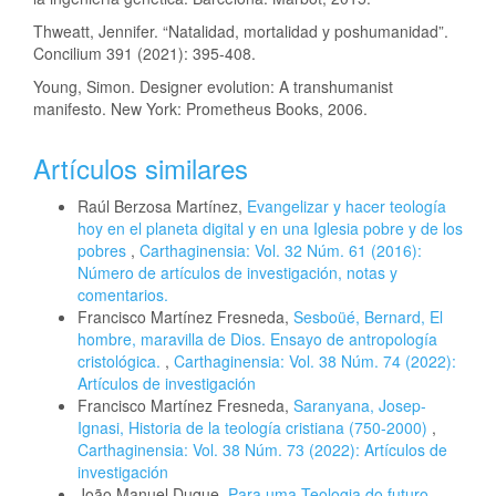
Thweatt, Jennifer. “Natalidad, mortalidad y poshumanidad”.
Concilium 391 (2021): 395-408.
Young, Simon. Designer evolution: A transhumanist
manifesto. New York: Prometheus Books, 2006.
Artículos similares
Raúl Berzosa Martínez,
Evangelizar y hacer teología
hoy en el planeta digital y en una Iglesia pobre y de los
pobres
,
Carthaginensia: Vol. 32 Núm. 61 (2016):
Número de artículos de investigación, notas y
comentarios.
Francisco Martínez Fresneda,
Sesboüé, Bernard, El
hombre, maravilla de Dios. Ensayo de antropología
cristológica.
,
Carthaginensia: Vol. 38 Núm. 74 (2022):
Artículos de investigación
Francisco Martínez Fresneda,
Saranyana, Josep-
Ignasi, Historia de la teología cristiana (750-2000)
,
Carthaginensia: Vol. 38 Núm. 73 (2022): Artículos de
investigación
João Manuel Duque,
Para uma Teologia do futuro