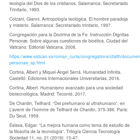
teología del Dios de los cristianos. Salamanca: Secretariado
Trinitario, 1993.
Colzani, Gianni. Antropología teológica. El hombre paradoja
y misterio. Salamanca: Secretariado trinitario, 1997.
Congregación para la Doctrina de la Fe. Instrucción Dignitas
Personæ. Sobre algunas cuestiones de bioética. Ciudad del
Vaticano: Editorial Vaticana, 2008.
https://www.vatican.va/roman_curia/congregations/cfaith/docume
personae_sp.html
Cortina, Albert y Miquel-Ángel Serrá. Humanidad Infinita.
Castelló: Ediciones Internacionales Universitarias, 2016.
Cortina, Albert. Humanismo avanzado para una sociedad
biotecnológica. Madrid: Teconté, 2017.
De Chardin, Teilhard. “Del prehumano al ultrahumano”, en
L’avenir de l’homme de Teilhard de Chardin, 375-386. Paris:
Du Seuil, 1959.
Eslava, Edgar. “La mejora humana como tema de estudio de
la filosofía de la tecnología”. Trilogía Ciencia Tecnología
Sociedad 11, no. 21 (2019): 13-47.