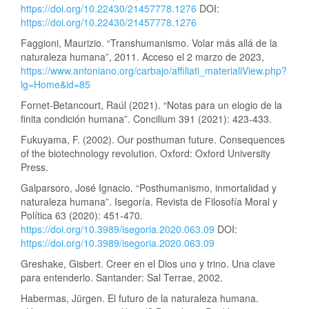
https://doi.org/10.22430/21457778.1276
DOI:
https://doi.org/10.22430/21457778.1276
Faggioni, Maurizio. “Transhumanismo. Volar más allá de la
naturaleza humana”, 2011. Acceso el 2 marzo de 2023,
https://www.antoniano.org/carbajo/affiliati_materialiView.php?
lg=Home&id=85
Fornet-Betancourt, Raúl (2021). “Notas para un elogio de la
finita condición humana”. Concilium 391 (2021): 423-433.
Fukuyama, F. (2002). Our posthuman future. Consequences
of the biotechnology revolution. Oxford: Oxford University
Press.
Galparsoro, José Ignacio. “Posthumanismo, inmortalidad y
naturaleza humana”. Isegoría. Revista de Filosofía Moral y
Política 63 (2020): 451-470.
https://doi.org/10.3989/isegoria.2020.063.09
DOI:
https://doi.org/10.3989/isegoria.2020.063.09
Greshake, Gisbert. Creer en el Dios uno y trino. Una clave
para entenderlo. Santander: Sal Terrae, 2002.
Habermas, Jürgen. El futuro de la naturaleza humana.