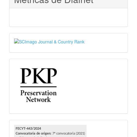
SJR
PKP
FECYT