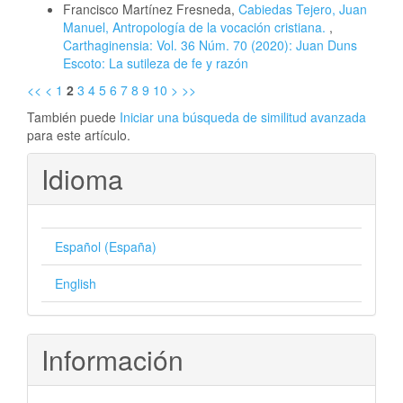
Francisco Martínez Fresneda,
Cabiedas Tejero, Juan
Manuel, Antropología de la vocación cristiana.
,
Carthaginensia: Vol. 36 Núm. 70 (2020): Juan Duns
Escoto: La sutileza de fe y razón
<<
<
1
2
3
4
5
6
7
8
9
10
>
>>
También puede
Iniciar una búsqueda de similitud avanzada
para este artículo.
Idioma
Español (España)
English
Información