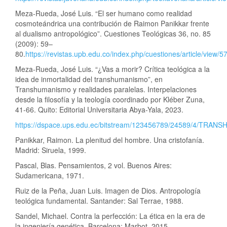
Meza-Rueda, José Luis. “El ser humano como realidad
cosmoteándrica una contribución de Raimon Panikkar frente
al dualismo antropológico”. Cuestiones Teológicas 36, no. 85
(2009): 59–
80.
https://revistas.upb.edu.co/index.php/cuestiones/article/view/5
Meza-Rueda, José Luis. “¿Vas a morir? Crítica teológica a la
idea de inmortalidad del transhumanismo”, en
Transhumanismo y realidades paralelas. Interpelaciones
desde la filosofía y la teología coordinado por Kléber Zuna,
41-66. Quito: Editorial Universitaria Abya-Yala, 2023.
https://dspace.ups.edu.ec/bitstream/123456789/24589/4
Panikkar, Raimon. La plenitud del hombre. Una cristofanía.
Madrid: Siruela, 1999.
Pascal, Blas. Pensamientos, 2 vol. Buenos Aires:
Sudamericana, 1971.
Ruiz de la Peña, Juan Luis. Imagen de Dios. Antropología
teológica fundamental. Santander: Sal Terrae, 1988.
Sandel, Michael. Contra la perfección: La ética en la era de
la ingeniería genética. Barcelona: Marbot, 2015.