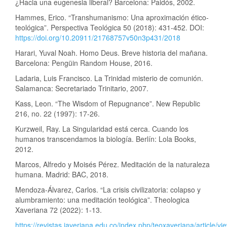
¿Hacia una eugenesia liberal? Barcelona: Paidós, 2002.
Hammes, Erico. “Transhumanismo: Una aproximación ético-
teológica”. Perspectiva Teológica 50 (2018): 431-452. DOI:
https://doi.org/10.20911/21768757v50n3p431/2018
Harari, Yuval Noah. Homo Deus. Breve historia del mañana.
Barcelona: Pengüin Random House, 2016.
Ladaria, Luis Francisco. La Trinidad misterio de comunión.
Salamanca: Secretariado Trinitario, 2007.
Kass, Leon. “The Wisdom of Repugnance”. New Republic
216, no. 22 (1997): 17-26.
Kurzweil, Ray. La Singularidad está cerca. Cuando los
humanos transcendamos la biología. Berlín: Lola Books,
2012.
Marcos, Alfredo y Moisés Pérez. Meditación de la naturaleza
humana. Madrid: BAC, 2018.
Mendoza-Álvarez, Carlos. “La crisis civilizatoria: colapso y
alumbramiento: una meditación teológica”. Theologica
Xaveriana 72 (2022): 1-13.
https://revistas.javeriana.edu.co/index.php/teoxaveriana/article/v