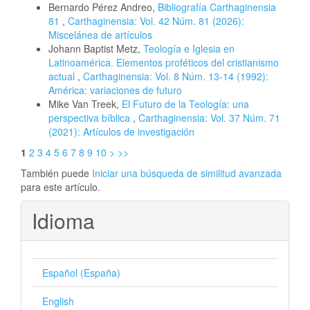
Bernardo Pérez Andreo,
Bibliografía Carthaginensia
81
,
Carthaginensia: Vol. 42 Núm. 81 (2026):
Miscelánea de artículos
Johann Baptist Metz,
Teología e Iglesia en
Latinoamérica. Elementos proféticos del cristianismo
actual
,
Carthaginensia: Vol. 8 Núm. 13-14 (1992):
América: variaciones de futuro
Mike Van Treek,
El Futuro de la Teología: una
perspectiva bíblica
,
Carthaginensia: Vol. 37 Núm. 71
(2021): Artículos de investigación
1
2
3
4
5
6
7
8
9
10
>
>>
También puede
Iniciar una búsqueda de similitud avanzada
para este artículo.
Idioma
Español (España)
English