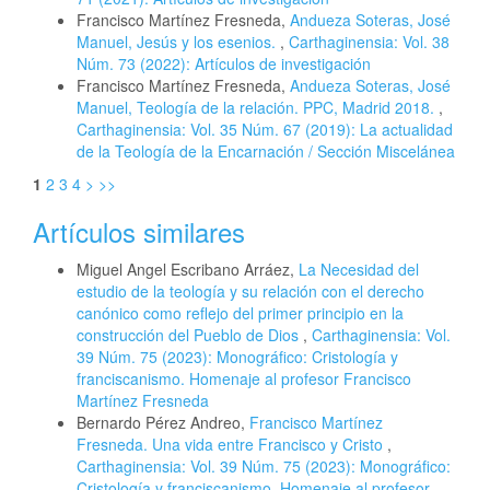
Francisco Martínez Fresneda,
Andueza Soteras, José
Manuel, Jesús y los esenios.
,
Carthaginensia: Vol. 38
Núm. 73 (2022): Artículos de investigación
Francisco Martínez Fresneda,
Andueza Soteras, José
Manuel, Teología de la relación. PPC, Madrid 2018.
,
Carthaginensia: Vol. 35 Núm. 67 (2019): La actualidad
de la Teología de la Encarnación / Sección Miscelánea
1
2
3
4
>
>>
Artículos similares
Miguel Angel Escribano Arráez,
La Necesidad del
estudio de la teología y su relación con el derecho
canónico como reflejo del primer principio en la
construcción del Pueblo de Dios
,
Carthaginensia: Vol.
39 Núm. 75 (2023): Monográfico: Cristología y
franciscanismo. Homenaje al profesor Francisco
Martínez Fresneda
Bernardo Pérez Andreo,
Francisco Martínez
Fresneda. Una vida entre Francisco y Cristo
,
Carthaginensia: Vol. 39 Núm. 75 (2023): Monográfico:
Cristología y franciscanismo. Homenaje al profesor