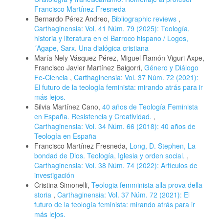
Francisco Martínez Fresneda
Bernardo Pérez Andreo,
Bibliographic reviews
,
Carthaginensia: Vol. 41 Núm. 79 (2025): Teología,
historia y literatura en el Barroco hispano / Logos,
´Agape, Sarx. Una dialógica cristiana
María Nely Vásquez Pérez, Miguel Ramón Viguri Axpe,
Francisco Javier Martínez Baigorri,
Género y Diálogo
Fe-Ciencia
,
Carthaginensia: Vol. 37 Núm. 72 (2021):
El futuro de la teología feminista: mirando atrás para ir
más lejos.
Silvia Martínez Cano,
40 años de Teología Feminista
en España. Resistencia y Creatividad.
,
Carthaginensia: Vol. 34 Núm. 66 (2018): 40 años de
Teología en España
Francisco Martínez Fresneda,
Long, D. Stephen, La
bondad de Dios. Teología, Iglesia y orden social.
,
Carthaginensia: Vol. 38 Núm. 74 (2022): Artículos de
investigación
Cristina Simonelli,
Teologia femminista alla prova della
storia
,
Carthaginensia: Vol. 37 Núm. 72 (2021): El
futuro de la teología feminista: mirando atrás para ir
más lejos.