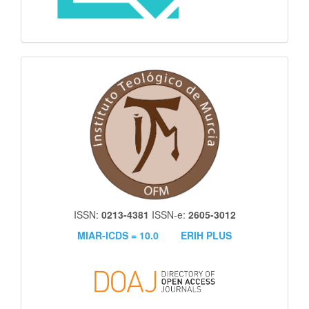
itm
ISSN:
0213-4381
ISSN-e:
2605-3012
MIAR-ICDS = 10.0
ERIH PLUS