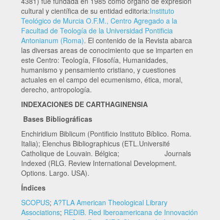
4381) fue fundada en 1985 como órgano de expresión
cultural y científica de su entidad editoria:
Instituto
Teológico de Murcia O.F.M., Centro Agregado a la
Facultad de Teología de la Universidad Pontificia
Antonianum (Roma)
. El contenido de la Revista abarca
las diversas areas de conocimiento que se imparten en
este Centro: Teología, Filosofía, Humanidades,
humanismo y pensamiento cristiano, y cuestiones
actuales en el campo del ecumenismo, ética, moral,
derecho, antropología.
INDEXACIONES DE CARTHAGINENSIA
Bases Bibliográficas
Enchiridium Biblicum (Pontificio Instituto Bíblico. Roma.
Italia); Elenchus Bibliographicus (ETL.Université
Catholique de Louvain. Bélgica; Journals
Indexed (RLG. Review International Development.
Options. Largo. USA).
Índices
SCOPUS
;
A?TLA American Theological Library
Associations
;
REDIB. Red Iberoamericana de Innovación