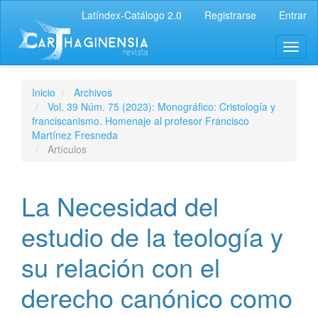
Latíndex-Catálogo 2.0
Registrarse
Entrar
Inicio
Archivos
Vol. 39 Núm. 75 (2023): Monográfico: Cristología y
franciscanismo. Homenaje al profesor Francisco
Martínez Fresneda
Artículos
La Necesidad del
estudio de la teología y
su relación con el
derecho canónico como