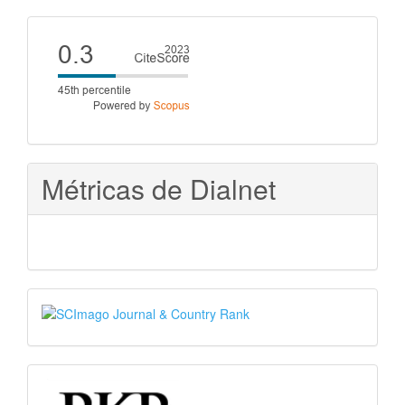
artículo
Cite
score
Métricas de Dialnet
SJR
PKP