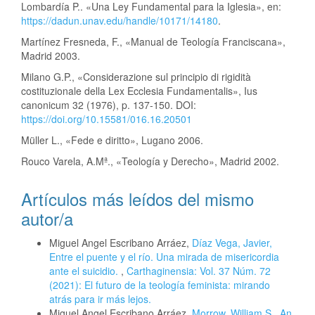
Lombardía P.. «Una Ley Fundamental para la Iglesia», en:
https://dadun.unav.edu/handle/10171/14180
.
Martínez Fresneda, F., «Manual de Teología Franciscana»,
Madrid 2003.
Milano G.P., «Considerazione sul principio di rigidità
costituzionale della Lex Ecclesia Fundamentalis», Ius
canonicum 32 (1976), p. 137-150. DOI:
https://doi.org/10.15581/016.16.20501
Müller L., «Fede e diritto», Lugano 2006.
Rouco Varela, A.Mª., «Teología y Derecho», Madrid 2002.
Artículos más leídos del mismo
autor/a
Miguel Angel Escribano Arráez,
Díaz Vega, Javier,
Entre el puente y el río. Una mirada de misericordia
ante el suicidio.
,
Carthaginensia: Vol. 37 Núm. 72
(2021): El futuro de la teología feminista: mirando
atrás para ir más lejos.
Miguel Angel Escribano Arráez,
Morrow, William S., An