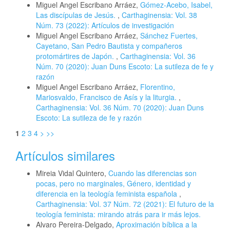
Miguel Angel Escribano Arráez,
Gómez-Acebo, Isabel,
Las discípulas de Jesús.
,
Carthaginensia: Vol. 38
Núm. 73 (2022): Artículos de investigación
Miguel Angel Escribano Arráez,
Sánchez Fuertes,
Cayetano, San Pedro Bautista y compañeros
protomártires de Japón.
,
Carthaginensia: Vol. 36
Núm. 70 (2020): Juan Duns Escoto: La sutileza de fe y
razón
Miguel Angel Escribano Arráez,
Florentino,
Mariosvaldo, Francisco de Asís y la liturgia.
,
Carthaginensia: Vol. 36 Núm. 70 (2020): Juan Duns
Escoto: La sutileza de fe y razón
1
2
3
4
>
>>
Artículos similares
Mireia Vidal Quintero,
Cuando las diferencias son
pocas, pero no marginales, Género, identidad y
diferencia en la teología feminista española
,
Carthaginensia: Vol. 37 Núm. 72 (2021): El futuro de la
teología feminista: mirando atrás para ir más lejos.
Alvaro Pereira-Delgado,
Aproximación bíblica a la