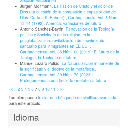
Sección Miscelánea
Jürgen Moltmann,
La Pasión de Cristo y el dolor de
Dios (La cuestión de la compasión e impasibilidad de
Dios. Carta a K. Rahner)
,
Carthaginensia: Vol. 8 Núm.
13-14 (1992): América: variaciones de futuro
Antonio Sánchez-Bayón,
Renovación de la Teología
política y Sociología de la religión en la
posglobalización: revitalización del movimiento
santuario para inmigrantes en EE.UU.
,
Carthaginensia: Vol. 35 Núm. 68 (2019): El futuro de la
Teología; la Teología del futuro
Manuel Lázaro Pulido,
La Naturalización inmanente de
la significatio y el declive de la metafísica
,
Carthaginensia: Vol. 39 Núm. 76 (2023):
Prolegómenos a una (incierta) metafísica futura
<<
<
2
3
4
5
6
7
8
9
10
11
>
>>
También puede
Iniciar una búsqueda de similitud avanzada
para este artículo.
Idioma