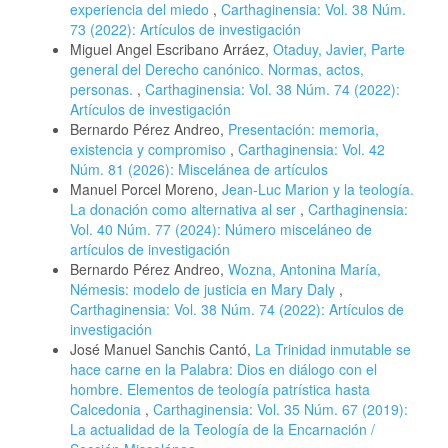
experiencia del miedo
,
Carthaginensia: Vol. 38 Núm.
73 (2022): Artículos de investigación
Miguel Angel Escribano Arráez,
Otaduy, Javier, Parte
general del Derecho canónico. Normas, actos,
personas.
,
Carthaginensia: Vol. 38 Núm. 74 (2022):
Artículos de investigación
Bernardo Pérez Andreo,
Presentación: memoria,
existencia y compromiso
,
Carthaginensia: Vol. 42
Núm. 81 (2026): Miscelánea de artículos
Manuel Porcel Moreno,
Jean-Luc Marion y la teología.
La donación como alternativa al ser
,
Carthaginensia:
Vol. 40 Núm. 77 (2024): Número misceláneo de
artículos de investigación
Bernardo Pérez Andreo,
Wozna, Antonina María,
Némesis: modelo de justicia en Mary Daly
,
Carthaginensia: Vol. 38 Núm. 74 (2022): Artículos de
investigación
José Manuel Sanchis Cantó,
La Trinidad inmutable se
hace carne en la Palabra: Dios en diálogo con el
hombre. Elementos de teología patrística hasta
Calcedonia
,
Carthaginensia: Vol. 35 Núm. 67 (2019):
La actualidad de la Teología de la Encarnación /