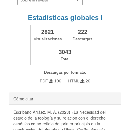
Sobre la revista
Estadísticas globales
ℹ️
2821
222
Visualizaciones
Descargas
3043
Total
Descargas por formato:
PDF
196
HTML
26
Cómo citar
Escribano Arráez, M. A. (2023) «La Necesidad del
estudio de la teología y su relación con el derecho
canónico como reflejo del primer principio en la
construcción del Pueblo de Dios»,
Carthaginensia
,