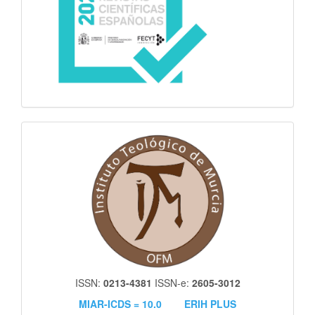
itm
ISSN:
0213-4381
ISSN-e:
2605-3012
MIAR-ICDS = 10.0
ERIH PLUS