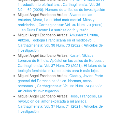
introduction to biblical law.
,
Carthaginensia: Vol. 36
Núm. 69 (2020): Número de artículos de investigación
Miguel Angel Escribano Arráez,
Álvarez de las
Asturias, María, La nulidad matrimonial. Mitos y
realidades.
,
Carthaginensia: Vol. 36 Núm. 70 (2020):
Juan Duns Escoto: La sutileza de fe y razón
Miguel Angel Escribano Arráez,
Amunarriz Urrutia,
Antxon, Teología Franciscana en el medioevo.
,
Carthaginensia: Vol. 38 Núm. 73 (2022): Artículos de
investigación
Miguel Angel Escribano Arráez,
Kuster, Niklaus,
Lorenzo de Brindis. Apóstol en las calles de Europa.
,
Carthaginensia: Vol. 37 Núm. 72 (2021): El futuro de la
teología feminista: mirando atrás para ir más lejos.
Miguel Angel Escribano Arráez,
Otaduy, Javier, Parte
general del Derecho canónico. Normas, actos,
personas.
,
Carthaginensia: Vol. 38 Núm. 74 (2022):
Artículos de investigación
Miguel Ángel Escribano Arráez,
Rose, Françoise, La
revolución del amor explicada a mi ahijada
,
Carthaginensia: Vol. 37 Núm. 71 (2021): Artículos de
investigación