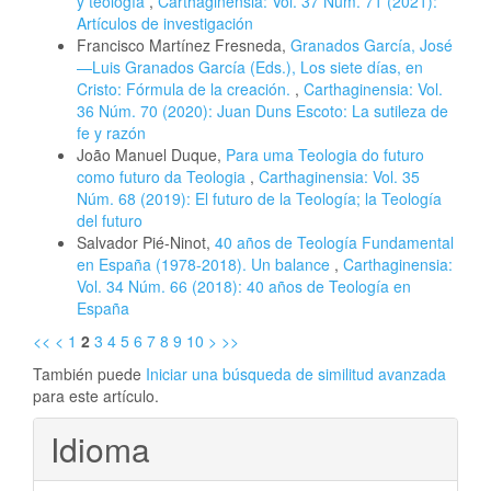
y teología
,
Carthaginensia: Vol. 37 Núm. 71 (2021):
Artículos de investigación
Francisco Martínez Fresneda,
Granados García, José
—Luis Granados García (Eds.), Los siete días, en
Cristo: Fórmula de la creación.
,
Carthaginensia: Vol.
36 Núm. 70 (2020): Juan Duns Escoto: La sutileza de
fe y razón
João Manuel Duque,
Para uma Teologia do futuro
como futuro da Teologia
,
Carthaginensia: Vol. 35
Núm. 68 (2019): El futuro de la Teología; la Teología
del futuro
Salvador Pié-Ninot,
40 años de Teología Fundamental
en España (1978-2018). Un balance
,
Carthaginensia:
Vol. 34 Núm. 66 (2018): 40 años de Teología en
España
<<
<
1
2
3
4
5
6
7
8
9
10
>
>>
También puede
Iniciar una búsqueda de similitud avanzada
para este artículo.
Idioma