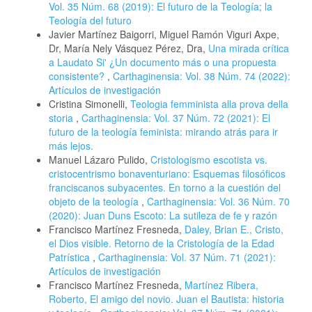
Vol. 35 Núm. 68 (2019): El futuro de la Teología; la
Teología del futuro
Javier Martínez Baigorri, Miguel Ramón Viguri Axpe,
Dr, María Nely Vásquez Pérez, Dra,
Una mirada crítica
a Laudato Si' ¿Un documento más o una propuesta
consistente?
,
Carthaginensia: Vol. 38 Núm. 74 (2022):
Artículos de investigación
Cristina Simonelli,
Teologia femminista alla prova della
storia
,
Carthaginensia: Vol. 37 Núm. 72 (2021): El
futuro de la teología feminista: mirando atrás para ir
más lejos.
Manuel Lázaro Pulido,
Cristologismo escotista vs.
cristocentrismo bonaventuriano: Esquemas filosóficos
franciscanos subyacentes. En torno a la cuestión del
objeto de la teología
,
Carthaginensia: Vol. 36 Núm. 70
(2020): Juan Duns Escoto: La sutileza de fe y razón
Francisco Martínez Fresneda,
Daley, Brian E., Cristo,
el Dios visible. Retorno de la Cristología de la Edad
Patrística
,
Carthaginensia: Vol. 37 Núm. 71 (2021):
Artículos de investigación
Francisco Martínez Fresneda,
Martínez Ribera,
Roberto, El amigo del novio. Juan el Bautista: historia