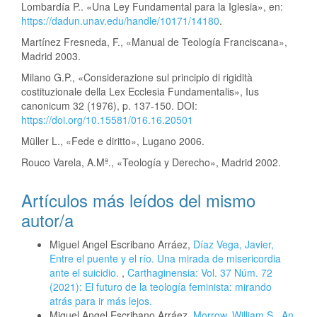
Lombardía P.. «Una Ley Fundamental para la Iglesia», en:
https://dadun.unav.edu/handle/10171/14180
.
Martínez Fresneda, F., «Manual de Teología Franciscana»,
Madrid 2003.
Milano G.P., «Considerazione sul principio di rigidità
costituzionale della Lex Ecclesia Fundamentalis», Ius
canonicum 32 (1976), p. 137-150. DOI:
https://doi.org/10.15581/016.16.20501
Müller L., «Fede e diritto», Lugano 2006.
Rouco Varela, A.Mª., «Teología y Derecho», Madrid 2002.
Artículos más leídos del mismo
autor/a
Miguel Angel Escribano Arráez,
Díaz Vega, Javier,
Entre el puente y el río. Una mirada de misericordia
ante el suicidio.
,
Carthaginensia: Vol. 37 Núm. 72
(2021): El futuro de la teología feminista: mirando
atrás para ir más lejos.
Miguel Angel Escribano Arráez,
Morrow, William S., An