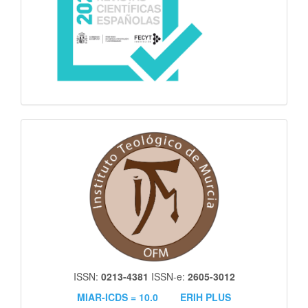
itm
ISSN:
0213-4381
ISSN-e:
2605-3012
MIAR-ICDS = 10.0
ERIH PLUS