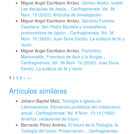
Miguel Angel Escribano Arráez,
Gómez-Acebo, Isabel,
Las discípulas de Jesús.
,
Carthaginensia: Vol. 38
Núm. 73 (2022): Artículos de investigación
Miguel Angel Escribano Arráez,
Sánchez Fuertes,
Cayetano, San Pedro Bautista y compañeros
protomártires de Japón.
,
Carthaginensia: Vol. 36
Núm. 70 (2020): Juan Duns Escoto: La sutileza de fe y
razón
Miguel Angel Escribano Arráez,
Florentino,
Mariosvaldo, Francisco de Asís y la liturgia.
,
Carthaginensia: Vol. 36 Núm. 70 (2020): Juan Duns
Escoto: La sutileza de fe y razón
1
2
3
4
>
>>
Artículos similares
Johann Baptist Metz,
Teología e Iglesia en
Latinoamérica. Elementos proféticos del cristianismo
actual
,
Carthaginensia: Vol. 8 Núm. 13-14 (1992):
América: variaciones de futuro
Bernardo Pérez Andreo,
El futuro de la Teología; la
Teología del futuro. Presentación.
,
Carthaginensia: