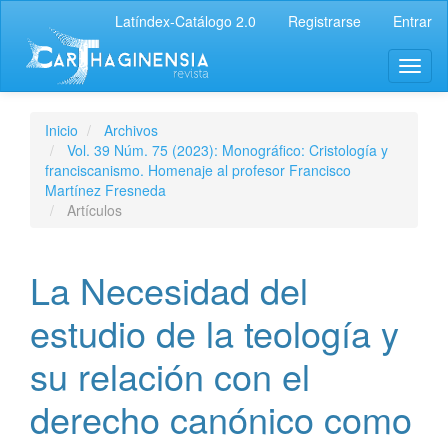
Latíndex-Catálogo 2.0
Registrarse
Entrar
Inicio
Archivos
Vol. 39 Núm. 75 (2023): Monográfico: Cristología y
franciscanismo. Homenaje al profesor Francisco
Martínez Fresneda
Artículos
La Necesidad del
estudio de la teología y
su relación con el
derecho canónico como