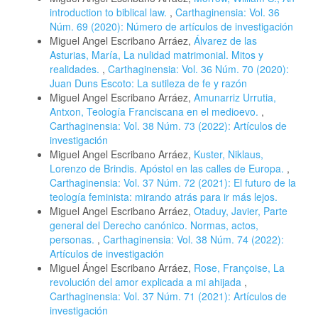
introduction to biblical law.
,
Carthaginensia: Vol. 36
Núm. 69 (2020): Número de artículos de investigación
Miguel Angel Escribano Arráez,
Álvarez de las
Asturias, María, La nulidad matrimonial. Mitos y
realidades.
,
Carthaginensia: Vol. 36 Núm. 70 (2020):
Juan Duns Escoto: La sutileza de fe y razón
Miguel Angel Escribano Arráez,
Amunarriz Urrutia,
Antxon, Teología Franciscana en el medioevo.
,
Carthaginensia: Vol. 38 Núm. 73 (2022): Artículos de
investigación
Miguel Angel Escribano Arráez,
Kuster, Niklaus,
Lorenzo de Brindis. Apóstol en las calles de Europa.
,
Carthaginensia: Vol. 37 Núm. 72 (2021): El futuro de la
teología feminista: mirando atrás para ir más lejos.
Miguel Angel Escribano Arráez,
Otaduy, Javier, Parte
general del Derecho canónico. Normas, actos,
personas.
,
Carthaginensia: Vol. 38 Núm. 74 (2022):
Artículos de investigación
Miguel Ángel Escribano Arráez,
Rose, Françoise, La
revolución del amor explicada a mi ahijada
,
Carthaginensia: Vol. 37 Núm. 71 (2021): Artículos de
investigación