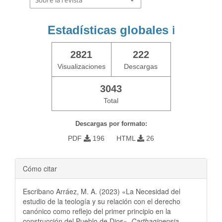
Sobre la revista
Estadísticas globales
ℹ️
2821
222
Visualizaciones
Descargas
3043
Total
Descargas por formato:
PDF
196
HTML
26
Cómo citar
Escribano Arráez, M. A. (2023) «La Necesidad del
estudio de la teología y su relación con el derecho
canónico como reflejo del primer principio en la
construcción del Pueblo de Dios»,
Carthaginensia
,