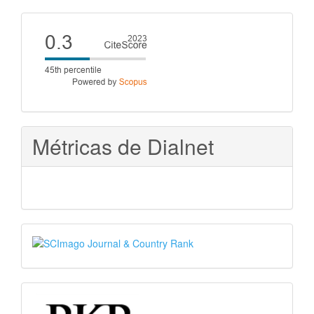
artículo
Cite
score
Métricas de Dialnet
SJR
PKP