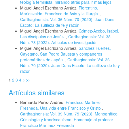
teología feminista: mirando atrás para ir más lejos.
Miguel Angel Escribano Arráez,
Florentino,
Mariosvaldo, Francisco de Asís y la liturgia.
,
Carthaginensia: Vol. 36 Núm. 70 (2020): Juan Duns
Escoto: La sutileza de fe y razón
Miguel Angel Escribano Arráez,
Gómez-Acebo, Isabel,
Las discípulas de Jesús.
,
Carthaginensia: Vol. 38
Núm. 73 (2022): Artículos de investigación
Miguel Angel Escribano Arráez,
Sánchez Fuertes,
Cayetano, San Pedro Bautista y compañeros
protomártires de Japón.
,
Carthaginensia: Vol. 36
Núm. 70 (2020): Juan Duns Escoto: La sutileza de fe y
razón
1
2
3
4
>
>>
Artículos similares
Bernardo Pérez Andreo,
Francisco Martínez
Fresneda. Una vida entre Francisco y Cristo
,
Carthaginensia: Vol. 39 Núm. 75 (2023): Monográfico:
Cristología y franciscanismo. Homenaje al profesor
Francisco Martínez Fresneda