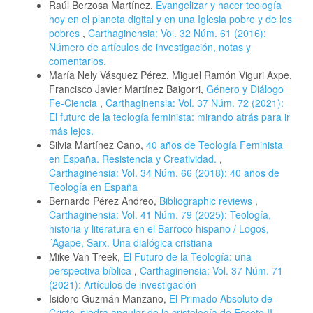
Raúl Berzosa Martínez,
Evangelizar y hacer teología
hoy en el planeta digital y en una Iglesia pobre y de los
pobres
,
Carthaginensia: Vol. 32 Núm. 61 (2016):
Número de artículos de investigación, notas y
comentarios.
María Nely Vásquez Pérez, Miguel Ramón Viguri Axpe,
Francisco Javier Martínez Baigorri,
Género y Diálogo
Fe-Ciencia
,
Carthaginensia: Vol. 37 Núm. 72 (2021):
El futuro de la teología feminista: mirando atrás para ir
más lejos.
Silvia Martínez Cano,
40 años de Teología Feminista
en España. Resistencia y Creatividad.
,
Carthaginensia: Vol. 34 Núm. 66 (2018): 40 años de
Teología en España
Bernardo Pérez Andreo,
Bibliographic reviews
,
Carthaginensia: Vol. 41 Núm. 79 (2025): Teología,
historia y literatura en el Barroco hispano / Logos,
´Agape, Sarx. Una dialógica cristiana
Mike Van Treek,
El Futuro de la Teología: una
perspectiva bíblica
,
Carthaginensia: Vol. 37 Núm. 71
(2021): Artículos de investigación
Isidoro Guzmán Manzano,
El Primado Absoluto de
Cristo, piedra angular de la cristología de Escoto II
,