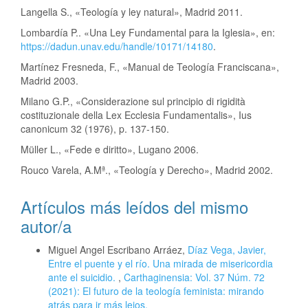
Langella S., «Teología y ley natural», Madrid 2011.
Lombardía P.. «Una Ley Fundamental para la Iglesia», en:
https://dadun.unav.edu/handle/10171/14180
.
Martínez Fresneda, F., «Manual de Teología Franciscana»,
Madrid 2003.
Milano G.P., «Considerazione sul principio di rigidità
costituzionale della Lex Ecclesia Fundamentalis», Ius
canonicum 32 (1976), p. 137-150.
Müller L., «Fede e diritto», Lugano 2006.
Rouco Varela, A.Mª., «Teología y Derecho», Madrid 2002.
Artículos más leídos del mismo
autor/a
Miguel Angel Escribano Arráez,
Díaz Vega, Javier,
Entre el puente y el río. Una mirada de misericordia
ante el suicidio.
,
Carthaginensia: Vol. 37 Núm. 72
(2021): El futuro de la teología feminista: mirando
atrás para ir más lejos.