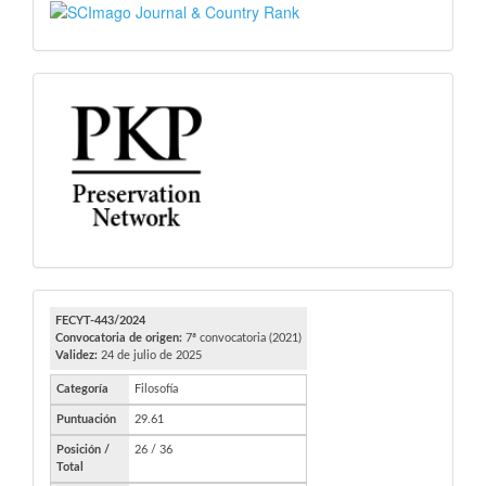
SJR
PKP
FECYT